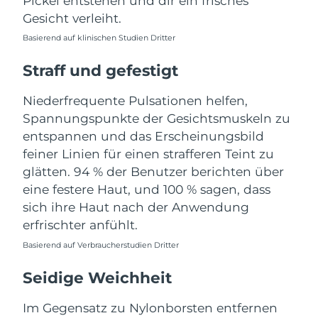
Pickel entstehen und dir ein frisches
Taiwan
Erwartete Lieferung
8/14/26
Gesicht verleiht.
Thailand
Erwartete Lieferung
8/13/26
Basierend auf klinischen Studien Dritter
Straff und gefestigt
Türkei
Erwartete Lieferung
8/10/26
Niederfrequente Pulsationen helfen,
Vereinigte Arabische
Erwartete Lieferung
8/10/26
Spannungspunkte der Gesichtsmuskeln zu
Emirate
entspannen und das Erscheinungsbild
Vereinigtes
feiner Linien für einen strafferen Teint zu
Erwartete Lieferung
8/9/26
Königreich
glätten. 94 % der Benutzer berichten über
eine festere Haut, und 100 % sagen, dass
Vereinigte Staaten
Erwartete Lieferung
8/10/26
sich ihre Haut nach der Anwendung
erfrischter anfühlt.
Usbekistan
Erwartete Lieferung
8/14/26
Basierend auf Verbraucherstudien Dritter
Vietnam
Erwartete Lieferung
8/15/26
Seidige Weichheit
Im Gegensatz zu Nylonborsten entfernen