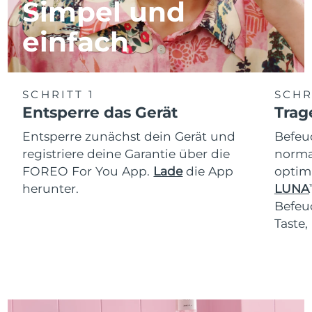
Simpel und
einfach
SCHRITT 1
SCHR
Entsperre das Gerät
Trag
Entsperre zunächst dein Gerät und
Befeu
registriere deine Garantie über die
normal
FOREO For You App.
Lade
die App
optim
herunter.
LUNA
T
Befeu
Taste,