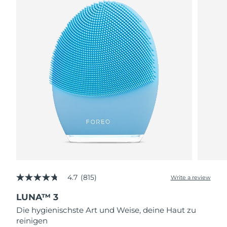
4.7
(815)
Write a review
4.7
out
LUNA™ 3
of
5
Die hygienischste Art und Weise, deine Haut zu
stars,
reinigen
average