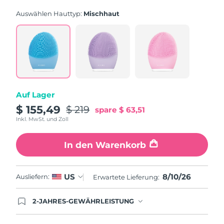
rating
value.
Auswählen Hauttyp:
Mischhaut
Read
815
Reviews.
Same
page
link.
Auf Lager
$ 155,49
$ 219
spare
$ 63,51
Inkl. MwSt. und Zoll
In den Warenkorb
8/10/26
US
Ausliefern:
Erwartete Lieferung:
2-JAHRES-GEWÄHRLEISTUNG
Mit deiner heutigen Bestellung registriere sich für
deine FOREO-Garantie. Das bedeutet: Falls du