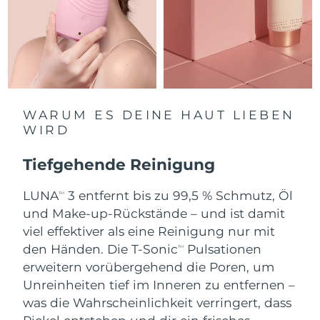
Saudi-Arabien
Erwartete Lieferung
8/10/26
Singapur
Erwartete Lieferung
8/11/26
Slowakei
Erwartete Lieferung
8/9/26
WARUM ES DEINE HAUT LIEBEN
Slowenien
Erwartete Lieferung
8/9/26
WIRD
Südafrika
Erwartete Lieferung
8/17/26
Tiefgehende Reinigung
Südkorea
Erwartete Lieferung
8/11/26
LUNA
3 entfernt bis zu 99,5 % Schmutz, Öl
TM
und Make-up-Rückstände – und ist damit
Spanien
Erwartete Lieferung
8/9/26
viel effektiver als eine Reinigung nur mit
den Händen. Die T-Sonic
Pulsationen
TM
Schweden
Erwartete Lieferung
8/9/26
erweitern vorübergehend die Poren, um
Unreinheiten tief im Inneren zu entfernen –
Schweiz
Erwartete Lieferung
8/9/26
was die Wahrscheinlichkeit verringert, dass