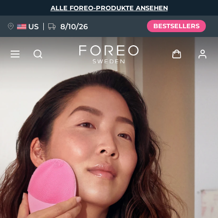
Direkt
ALLE FOREO-PRODUKTE ANSEHEN
zum
Inhalt
US
8/10/26
BESTSELLERS
NEU
Anmelden
Sprache
BREAKING NEWS
Benutzerkonto
English
Deutsch
Español
Meine Geräte
FAQ™ Pure Beauty-Tech Elixir
Français
Italiano
Português
Meine Bestellungen
Polski
Svenska
Русский
Türkçe
简体中文
繁體中文
Meine Adressen
issa™ Teeth Whitening Set
Meine Abonnements