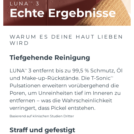
LUNA
3
TM
Litauen
Erwartete Lieferung
8/9/26
Echte Ergebnisse
Luxemburg
Erwartete Lieferung
8/9/26
Sonderverwaltungsregion
Erwartete Lieferung
8/11/26
WARUM ES DEINE HAUT LIEBEN
Macau
WIRD
Malaysia
Erwartete Lieferung
8/12/26
Tiefgehende Reinigung
Malta
Erwartete Lieferung
8/9/26
LUNA
3 entfernt bis zu 99,5 % Schmutz, Öl
TM
und Make-up-Rückstände. Die T-Sonic
TM
Mexiko
Erwartete Lieferung
8/13/26
Pulsationen erweitern vorübergehend die
Poren, um Unreinheiten tief im Inneren zu
Monaco
Erwartete Lieferung
8/10/26
entfernen – was die Wahrscheinlichkeit
verringert, dass Pickel entstehen.
Niederlande
Erwartete Lieferung
8/9/26
Basierend auf klinischen Studien Dritter
Neuseeland
Erwartete Lieferung
8/9/26
Straff und gefestigt