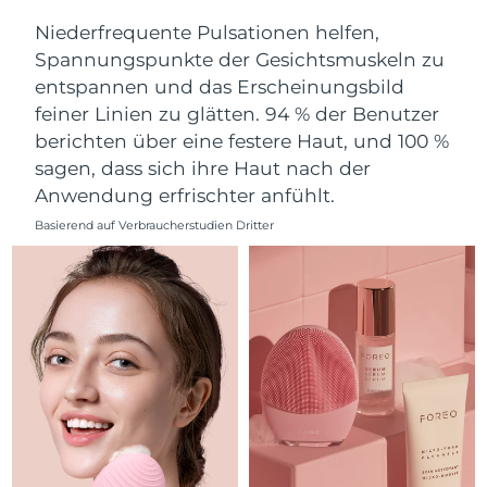
Norwegen
Erwartete Lieferung
8/9/26
Niederfrequente Pulsationen helfen,
Spannungspunkte der Gesichtsmuskeln zu
Oman
Erwartete Lieferung
8/12/26
entspannen und das Erscheinungsbild
feiner Linien zu glätten. 94 % der Benutzer
Philippinen
Erwartete Lieferung
8/12/26
berichten über eine festere Haut, und 100 %
Polen
Erwartete Lieferung
8/10/26
sagen, dass sich ihre Haut nach der
Anwendung erfrischter anfühlt.
Portugal
Erwartete Lieferung
8/9/26
Basierend auf Verbraucherstudien Dritter
Puerto Rico
Erwartete Lieferung
8/11/26
Katar
Erwartete Lieferung
8/10/26
Réunion
Erwartete Lieferung
8/14/26
Rumänien
Erwartete Lieferung
8/9/26
Russland
Erwartete Lieferung
8/17/26