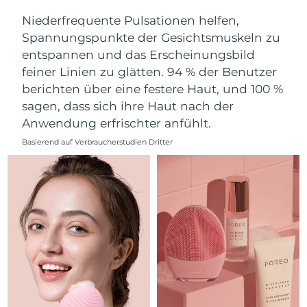
Norwegen
Erwartete Lieferung
11/8/26
Niederfrequente Pulsationen helfen,
Spannungspunkte der Gesichtsmuskeln zu
Oman
Erwartete Lieferung
14/8/26
entspannen und das Erscheinungsbild
feiner Linien zu glätten. 94 % der Benutzer
Philippinen
Erwartete Lieferung
14/8/26
berichten über eine festere Haut, und 100 %
Polen
Erwartete Lieferung
12/8/26
sagen, dass sich ihre Haut nach der
Anwendung erfrischter anfühlt.
Portugal
Erwartete Lieferung
11/8/26
Basierend auf Verbraucherstudien Dritter
Puerto Rico
Erwartete Lieferung
13/8/26
Katar
Erwartete Lieferung
12/8/26
Réunion
Erwartete Lieferung
16/8/26
Rumänien
Erwartete Lieferung
11/8/26
Russland
Erwartete Lieferung
19/8/26