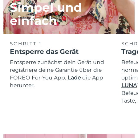
Simpel und
einfach
SCHRITT 1
SCHR
Entsperre das Gerät
Trag
Entsperre zunächst dein Gerät und
Befeu
registriere deine Garantie über die
normal
FOREO For You App.
Lade
die App
optim
herunter.
LUNA
T
Befeu
Taste,