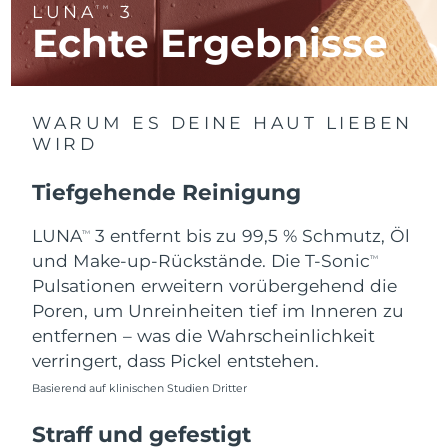
LUNA
3
TM
Litauen
Erwartete Lieferung
11/8/26
Echte Ergebnisse
Luxemburg
Erwartete Lieferung
11/8/26
Sonderverwaltungsregion
Erwartete Lieferung
13/8/26
WARUM ES DEINE HAUT LIEBEN
Macau
WIRD
Malaysia
Erwartete Lieferung
14/8/26
Tiefgehende Reinigung
Malta
Erwartete Lieferung
11/8/26
LUNA
3 entfernt bis zu 99,5 % Schmutz, Öl
TM
und Make-up-Rückstände. Die T-Sonic
TM
Mexiko
Erwartete Lieferung
15/8/26
Pulsationen erweitern vorübergehend die
Poren, um Unreinheiten tief im Inneren zu
Monaco
Erwartete Lieferung
12/8/26
entfernen – was die Wahrscheinlichkeit
verringert, dass Pickel entstehen.
Niederlande
Erwartete Lieferung
11/8/26
Basierend auf klinischen Studien Dritter
Neuseeland
Erwartete Lieferung
11/8/26
Straff und gefestigt