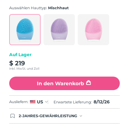
Bewertung.
Read
Auswählen Hauttyp:
Mischhaut
843
Reviews.
Link
auf
derselben
Seite.
Auf Lager
$ 219
Inkl. MwSt. und Zoll
In den Warenkorb
8/12/26
US
Ausliefern:
Erwartete Lieferung:
2-JAHRES-GEWÄHRLEISTUNG
Mit deiner heutigen Bestellung registriere sich für
deine FOREO-Garantie. Das bedeutet: Falls du