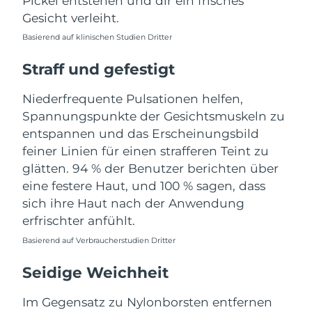
Pickel entstehen und dir ein frisches
Taiwan
Erwartete Lieferung
16/8/26
Gesicht verleiht.
Thailand
Erwartete Lieferung
15/8/26
Basierend auf klinischen Studien Dritter
Straff und gefestigt
Türkei
Erwartete Lieferung
12/8/26
Niederfrequente Pulsationen helfen,
Vereinigte Arabische
Erwartete Lieferung
12/8/26
Spannungspunkte der Gesichtsmuskeln zu
Emirate
entspannen und das Erscheinungsbild
Vereinigtes
feiner Linien für einen strafferen Teint zu
Erwartete Lieferung
11/8/26
Königreich
glätten. 94 % der Benutzer berichten über
eine festere Haut, und 100 % sagen, dass
Vereinigte Staaten
Erwartete Lieferung
12/8/26
sich ihre Haut nach der Anwendung
erfrischter anfühlt.
Usbekistan
Erwartete Lieferung
16/8/26
Basierend auf Verbraucherstudien Dritter
Vietnam
Erwartete Lieferung
17/8/26
Seidige Weichheit
Im Gegensatz zu Nylonborsten entfernen