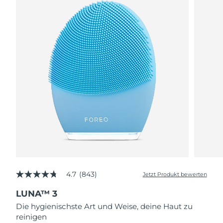
4.7
(843)
Jetzt Produkt bewerten
4.7
von
LUNA™ 3
5
Sternen,
Die hygienischste Art und Weise, deine Haut zu
Durchschnittswert
reinigen
der