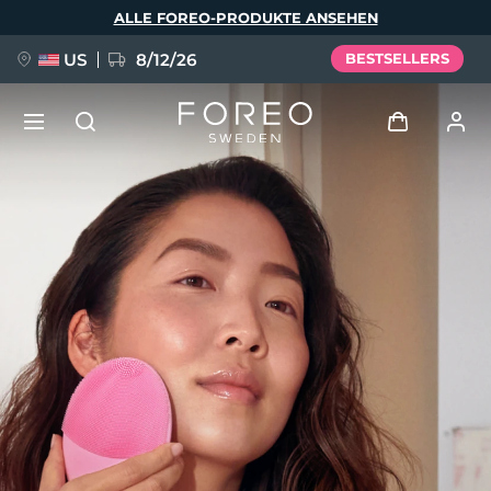
Direkt
ALLE FOREO-PRODUKTE ANSEHEN
zum
Inhalt
US
8/12/26
BESTSELLERS
NEU
Anmelden
Sprache
BREAKING NEWS
Benutzerkonto
English
Deutsch
Español
Meine Geräte
FAQ™ Pure Beauty-Tech Elixir
Français
Italiano
Português
Meine Bestellungen
Polski
Svenska
Русский
Türkçe
简体中文
繁體中文
Meine Adressen
issa™ Teeth Whitening Set
Meine Abonnements