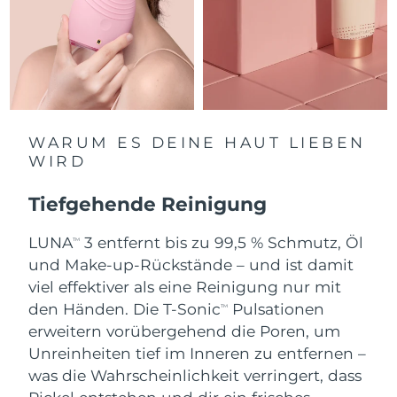
Saudi-Arabien
Erwartete Lieferung
12/8/26
Singapur
Erwartete Lieferung
13/8/26
Slowakei
Erwartete Lieferung
11/8/26
WARUM ES DEINE HAUT LIEBEN
Slowenien
Erwartete Lieferung
11/8/26
WIRD
Südafrika
Erwartete Lieferung
19/8/26
Tiefgehende Reinigung
Südkorea
Erwartete Lieferung
13/8/26
LUNA
3 entfernt bis zu 99,5 % Schmutz, Öl
TM
und Make-up-Rückstände – und ist damit
Spanien
Erwartete Lieferung
11/8/26
viel effektiver als eine Reinigung nur mit
den Händen. Die T-Sonic
Pulsationen
TM
Schweden
Erwartete Lieferung
11/8/26
erweitern vorübergehend die Poren, um
Unreinheiten tief im Inneren zu entfernen –
Schweiz
Erwartete Lieferung
11/8/26
was die Wahrscheinlichkeit verringert, dass