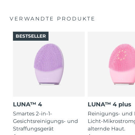
Taiwan
Erwartete Lieferung
8/15/26
Thailand
Erwartete Lieferung
8/14/26
VERWANDTE PRODUKTE
Türkei
Erwartete Lieferung
8/11/26
BESTSELLER
Vereinigte Arabische
Erwartete Lieferung
8/11/26
Emirate
Vereinigtes
Erwartete Lieferung
8/10/26
Königreich
Vereinigte Staaten
Erwartete Lieferung
8/11/26
Usbekistan
Erwartete Lieferung
8/15/26
LUNA™ 4
LUNA™ 4 plus
Smartes 2-in-1-
Reinigungs- und
Vietnam
Erwartete Lieferung
8/16/26
Gesichtsreinigungs- und
Licht-Mikrostromg
Straffungsgerät
alternde Haut.