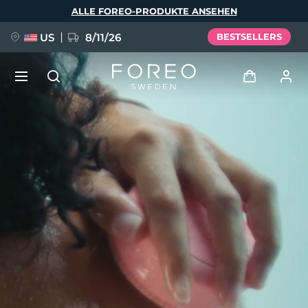
Direkt
ALLE FOREO-PRODUKTE ANSEHEN
zum
Inhalt
US
8/11/26
BESTSELLERS
NEU
Anmelden
Sprache
BREAKING NEWS
Benutzerkonto
English
Deutsch
Español
Meine Geräte
FAQ™ Pure Beauty-Tech Elixir
Français
Italiano
Português
Meine Bestellungen
Polski
Svenska
Русский
Türkçe
简体中文
繁體中文
Meine Adressen
issa™ Teeth Whitening Set
Meine Abonnements