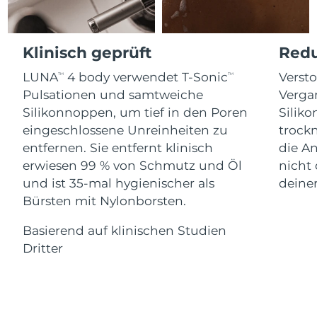
Advanced pore care essentials
For healthy hair
18% PAP
Kosmetik
Männer
Isle of Man
Erwartete Lieferung
8/12/26
Klinisch geprüft
Redu
Israel
Erwartete Lieferung
8/14/26
LUNA
4 body verwendet T-Sonic
Verst
TM
TM
Pulsationen und samtweiche
Verga
Italien
Erwartete Lieferung
8/10/26
Kaufe alles
Silikonnoppen, um tief in den Poren
Siliko
Japan
Erwartete Lieferung
8/13/26
eingeschlossene Unreinheiten zu
trock
entfernen. Sie entfernt klinisch
die A
Jersey
Erwartete Lieferung
8/15/26
erwiesen 99 % von Schmutz und Öl
nicht 
FOREO APP
und ist 35-mal hygienischer als
deiner
Kasachstan
Erwartete Lieferung
8/12/26
ÜBER
Bürsten mit Nylonborsten.
Kuwait
Erwartete Lieferung
8/10/26
Basierend auf klinischen Studien
Dritter
Lettland
Erwartete Lieferung
8/10/26
Libanon
Erwartete Lieferung
8/11/26