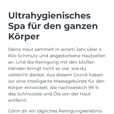
SCHWEDISCHE BEAUTY ROUTINE
Australien
Erwartete Lieferung
8/13/26
Ultrahygienisches
Österreich
Erwartete Lieferung
8/10/26
Spa für den ganzen
Bahrain
Erwartete Lieferung
8/11/26
Gesichtsreinigung
Gesichtsstraffung
Körper
Belgien
Erwartete Lieferung
8/10/26
LUNA™ 4 Set
BEAR™ 2 Set
Anti-aging massage
Microcurrent toning
Deine Haut sammelt in einem Jahr über 4
Bermuda
Erwartete Lieferung
8/16/26
Kilo Schmutz und abgestorbene Hautzellen
Hydratisierung
Mundpflege
Bosnien und
an. Und die Reinigung mit den bloßen
Erwartete Lieferung
8/13/26
LUNA™ 4 Plus
BEAR™ 2 go
Herzegowina
Händen bringt nicht so viel, wie du
UFO™ 3 Set
issa™ 4
Massage, LED heating
Microcurrent toning on-the-go
vielleicht denkst. Aus diesem Grund haben
FAQ™ ANTI-AGING-BEHANDLUNG
Deep facial hydration
Hybrid silicone sonic toothbrush
Brunei Darussalam
Erwartete Lieferung
8/15/26
wir eine intelligente Massagebürste für den
Körper entwickelt, die nachweislich 99 %
NEW
LUNA™ 4 Men
BEAR™ 2 eyes & lips
Bulgarien
Erwartete Lieferung
8/10/26
UFO™ 3 LED
des Schmutzes und Öls von der Haut
issa™ 4 plus
For men, anti-aging massage
Microcurrent line smoothing device
entfernt.
Near-infrared and red light therapy
Kanada
Smart hybrid silicone sonic toothbrush
Erwartete Lieferung
8/14/26
device
Anti-aging
LED-Behandlungen
Gönn dir ein tägliches Reinigungserlebnis