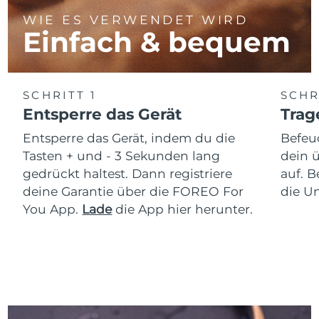
WIE ES VERWENDET WIRD
Einfach & bequem
SCHRITT 1
SCHR
Entsperre das Gerät
Trag
Entsperre das Gerät, indem du die
Befeu
Tasten + und - 3 Sekunden lang
dein 
gedrückt haltest. Dann registriere
auf. 
deine Garantie über die FOREO For
die Un
You App.
Lade
die App hier herunter.