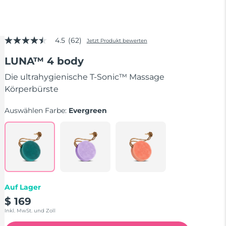
4.5
(62)
Jetzt Produkt bewerten
4.5
von
LUNA™ 4 body
5
Sternen,
Durchschnittswert
Die ultrahygienische T-Sonic™ Massage
der
Körperbürste
Bewertung.
Read
62
Auswählen Farbe:
Evergreen
Reviews.
Link
auf
derselben
Seite.
Auf Lager
$ 169
Inkl. MwSt. und Zoll