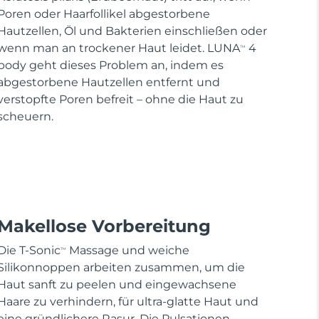
Poren oder Haarfollikel abgestorbene
Hautzellen, Öl und Bakterien einschließen oder
wenn man an trockener Haut leidet. LUNA
4
TM
body geht dieses Problem an, indem es
abgestorbene Hautzellen entfernt und
verstopfte Poren befreit – ohne die Haut zu
scheuern.
Makellose Vorbereitung
Die T-Sonic
Massage und weiche
TM
Silikonnoppen arbeiten zusammen, um die
Haut sanft zu peelen und eingewachsene
Haare zu verhindern, für ultra-glatte Haut und
eine gründlichere Rasur. Die Pulsationen