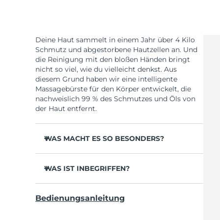
Deine Haut sammelt in einem Jahr über 4 Kilo
Schmutz und abgestorbene Hautzellen an. Und
die Reinigung mit den bloßen Händen bringt
nicht so viel, wie du vielleicht denkst. Aus
diesem Grund haben wir eine intelligente
Massagebürste für den Körper entwickelt, die
nachweislich 99 % des Schmutzes und Öls von
der Haut entfernt.
WAS MACHT ES SO BESONDERS?
35x hygienischer als Gesichtsbürsten mit
Nylonborsten.
WAS IST INBEGRIFFEN?
Reinigt gründlich, um Hautunreinheiten am
LUNA
4 body
TM
Körper zu reduzieren.
Bedienungsanleitung
USB-Ladekabel
Verbessert das Erscheinungsbild von Cellulite.
Schnellstartanleitung
Beugt Erdbeerhaut und eingewachsenen