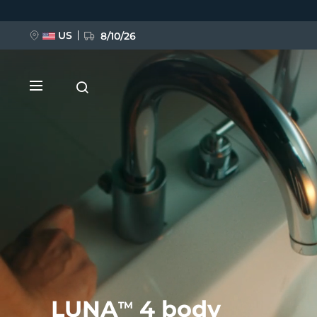
Direkt
zum
Inhalt
US
8/10/26
NEU
BREAKING NEWS
FAQ™ Pure Beauty-Tech Elixir
LUNA
4 body
TM