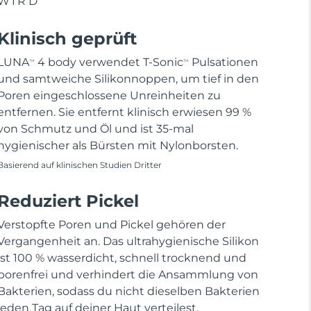
WIRD
Klinisch geprüft
LUNA
4 body verwendet T-Sonic
Pulsationen
TM
TM
und samtweiche Silikonnoppen, um tief in den
Poren eingeschlossene Unreinheiten zu
entfernen. Sie entfernt klinisch erwiesen 99 %
von Schmutz und Öl und ist 35-mal
hygienischer als Bürsten mit Nylonborsten.
Basierend auf klinischen Studien Dritter
Reduziert Pickel
Verstopfte Poren und Pickel gehören der
Vergangenheit an. Das ultrahygienische Silikon
ist 100 % wasserdicht, schnell trocknend und
porenfrei und verhindert die Ansammlung von
Bakterien, sodass du nicht dieselben Bakterien
jeden Tag auf deiner Haut verteilest.