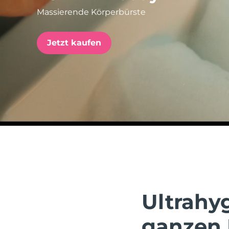
Massierende Körperbürste
issa™ Teeth Whitening Set
Jetzt kaufen
FAQ™ Dual LED Panel
BELIEBT
Sonderangebote
Bestseller
Ultrahy
ganzen 