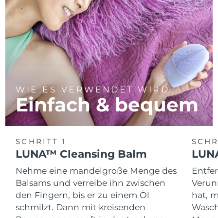
WIE ES VERWENDET WIRD
Einfach & bequem
SCHRITT 1
SCHR
LUNA™ Cleansing Balm
LUNA
Nehme eine mandelgroße Menge des
Entfe
Balsams und verreibe ihn zwischen
Verun
den Fingern, bis er zu einem Öl
hat, 
schmilzt. Dann mit kreisenden
Wasch