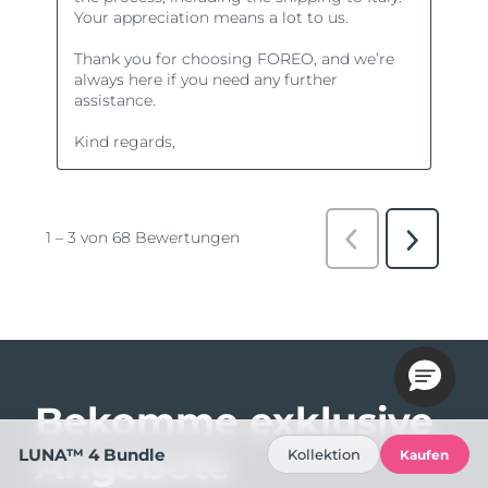
Bekomme exklusive
Angebote
LUNA™ 4 Bundle
Kollektion
Kaufen