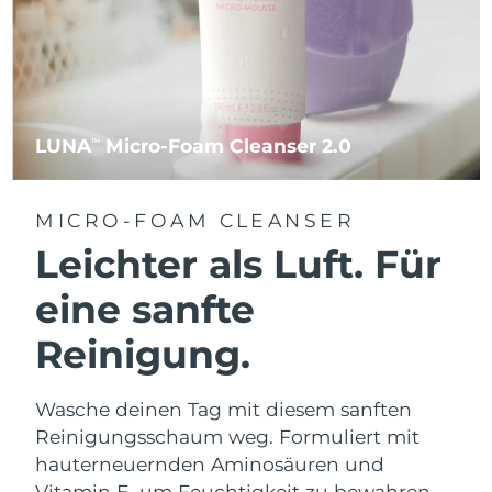
LUNA
Micro-Foam Cleanser 2.0
TM
MICRO-FOAM CLEANSER
Leichter als Luft. Für
eine sanfte
Reinigung.
Wasche deinen Tag mit diesem sanften
Reinigungsschaum weg. Formuliert mit
hauterneuernden Aminosäuren und
Vitamin E, um Feuchtigkeit zu bewahren.