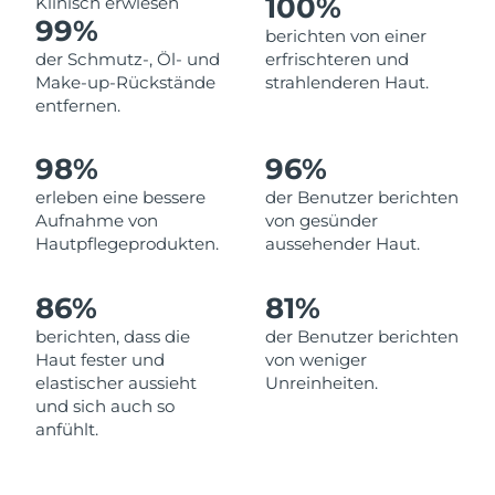
100%
Klinisch erwiesen
99%
Erwartete Lieferung
berichten von einer
Libanon
10/08/2026
der Schmutz-, Öl- und
erfrischteren und
Make-up-Rückstände
strahlenderen Haut.
Erwartete Lieferung
Litauen
entfernen.
09/08/2026
Erwartete Lieferung
98%
96%
Luxemburg
09/08/2026
erleben eine bessere
der Benutzer berichten
Aufnahme von
von gesünder
Sonderverwaltungsregion
Erwartete Lieferung
Hautpflegeprodukten.
aussehender Haut.
Macau
11/08/2026
86%
81%
Erwartete Lieferung
Malaysia
12/08/2026
berichten, dass die
der Benutzer berichten
Haut fester und
von weniger
Erwartete Lieferung
Malta
elastischer aussieht
Unreinheiten.
09/08/2026
und sich auch so
anfühlt.
Erwartete Lieferung
Mexiko
13/08/2026