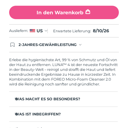
Erwartete Lieferung
Slowakei
09/08/2026
In den Warenkorb
Erwartete Lieferung
Slowenien
09/08/2026
8/10/26
US
Ausliefern:
Erwartete Lieferung:
Erwartete Lieferung
Südafrika
17/08/2026
2-JAHRES-GEWÄHRLEISTUNG
Mit deiner heutigen Bestellung registriere sich für
Erwartete Lieferung
deine FOREO-Garantie. Das bedeutet: Falls du
Südkorea
11/08/2026
innerhalb eines Jahres ab Kaufdatum Anlass zur
Erlebe die hygienischste Art, 99 % von Schmutz und Öl von
Beanstandung deines FOREO-Produktes haben
der Haut zu entfernen. LUNA™ 4 ist der neueste Fortschritt
solltest, bekommst du dieses Produkt von
in der Beauty-Welt – reinigt und strafft die Haut und liefert
Erwartete Lieferung
Spanien
FOREO gratis ersetzt.
beeindruckende Ergebnisse zu Hause in kürzester Zeit. In
09/08/2026
Kombination mit dem FOREO Micro-Foam Cleanser 2.0
wird die Reinigung noch sanfter und gründlicher.
Erwartete Lieferung
Schweden
09/08/2026
WAS MACHT ES SO BESONDERS?
Erwartete Lieferung
Schweiz
96 % der Anwender:innen berichten von gesünder
09/08/2026
aussehender Haut. 81 % berichten von weniger
WAS IST INBEGRIFFEN?
Unreinheiten.
Erwartete Lieferung
LUNA™ 4
Taiwan
Entfernt tief sitzenden Schmutz und Öl, ohne die Haut
14/08/2026