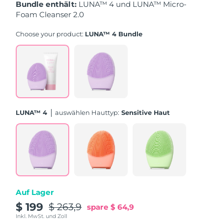
Bundle enthält:
LUNA™ 4 und LUNA™ Micro-
Foam Cleanser 2.0
Erwartete Lieferung
Puerto Rico
11/08/2026
Choose your product:
LUNA™ 4 Bundle
Erwartete Lieferung
Katar
10/08/2026
Erwartete Lieferung
Réunion
14/08/2026
Erwartete Lieferung
Rumänien
LUNA™ 4
Auswählen Hauttyp:
Sensitive Haut
09/08/2026
Erwartete Lieferung
Russland
17/08/2026
Erwartete Lieferung
Saudi-Arabien
10/08/2026
Auf Lager
Erwartete Lieferung
Singapur
11/08/2026
$ 199
$ 263,9
spare
$ 64,9
Inkl. MwSt. und Zoll