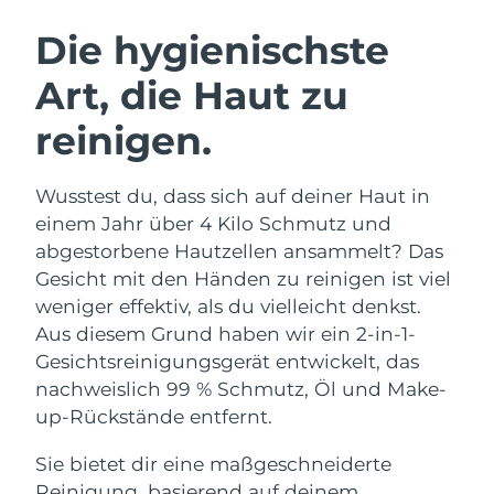
SCHWEDISCHE BEAUTY ROUTINE
Die hygienischste
Art, die Haut zu
Erwartete Lieferung
Australien
12/08/2026
reinigen.
Gesichtsreinigung
Gesichtsstraffung
Erwartete Lieferung
Österreich
LUNA™ 4 Set
BEAR™ 2 Set
09/08/2026
Wusstest du, dass sich auf deiner Haut in
Anti-aging massage
Microcurrent toning
einem Jahr über 4 Kilo Schmutz und
Erwartete Lieferung
Bahrain
10/08/2026
abgestorbene Hautzellen ansammelt? Das
Hydratisierung
Mundpflege
Gesicht mit den Händen zu reinigen ist viel
LUNA™ 4 Plus
BEAR™ 2 go
Erwartete Lieferung
Belgien
UFO™ 3 Set
issa™ 4
weniger effektiv, als du vielleicht denkst.
09/08/2026
Massage, LED heating
Microcurrent toning on-the-go
FAQ™ ANTI-AGING-BEHANDLUNG
Aus diesem Grund haben wir ein 2-in-1-
Deep facial hydration
Hybrid silicone sonic toothbrush
Erwartete Lieferung
Gesichtsreinigungsgerät entwickelt, das
Bermuda
15/08/2026
NEW
nachweislich 99 % Schmutz, Öl und Make-
LUNA™ 4 Men
BEAR™ 2 eyes & lips
UFO™ 3 LED
issa™ 4 plus
up-Rückstände entfernt.
For men, anti-aging massage
Microcurrent line smoothing device
Bosnien und
Erwartete Lieferung
Near-infrared and red light therapy
Smart hybrid silicone sonic toothbrush
Herzegowina
12/08/2026
device
Anti-aging
LED-Behandlungen
Sie bietet dir eine maßgeschneiderte
Reinigung, basierend auf deinem