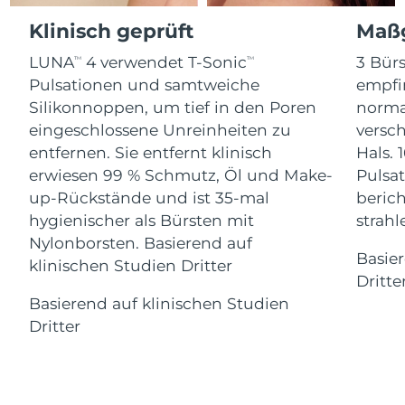
Advanced pore care essentials
For healthy hair
Erwartete Lieferung
18% PAP
Gibraltar
Klinisch geprüft
Maßg
Kosmetik
Männer
13/08/2026
LUNA
4 verwendet T-Sonic
3 Bürs
TM
TM
Erwartete Lieferung
Griechenland
09/08/2026
Pulsationen und samtweiche
empfi
Silikonnoppen, um tief in den Poren
norma
Sonderverwaltungsregion
Erwartete Lieferung
eingeschlossene Unreinheiten zu
versc
Kaufe alles
Hongkong
10/08/2026
entfernen. Sie entfernt klinisch
Hals. 
erwiesen 99 % Schmutz, Öl und Make-
Pulsat
Erwartete Lieferung
Ungarn
up-Rückstände und ist 35-mal
berich
09/08/2026
FOREO APP
hygienischer als Bürsten mit
strah
Erwartete Lieferung
Nylonborsten. Basierend auf
Island
ÜBER
10/08/2026
Basie
klinischen Studien Dritter
Dritte
Erwartete Lieferung
Indonesien
Basierend auf klinischen Studien
07/08/2026
Dritter
Erwartete Lieferung
Irland
09/08/2026
Erwartete Lieferung