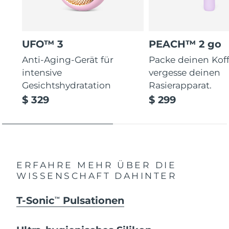
UFO™ 3
PEACH™ 2 go
Anti-Aging-Gerät für
Packe deinen Koff
intensive
vergesse deinen
Gesichtshydratation
Rasierapparat.
$ 329
$ 299
ERFAHRE MEHR ÜBER DIE
WISSENSCHAFT DAHINTER
T-Sonic
Pulsationen
TM