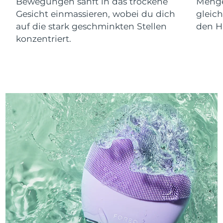
Bewegungen sanft in das trockene
Menge
Gesicht einmassieren, wobei du dich
gleic
auf die stark geschminkten Stellen
den Ha
konzentriert.