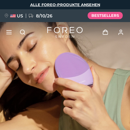
Direkt
ALLE FOREO-PRODUKTE ANSEHEN
zum
Inhalt
US
8/10/26
BESTSELLERS
NEU
Anmelden
Sprache
BREAKING NEWS
Benutzerkonto
English
Deutsch
Español
Meine Geräte
FAQ™ Pure Beauty-Tech Elixir
Français
Italiano
Português
Meine Bestellungen
Polski
Svenska
Русский
Türkçe
简体中文
繁體中文
Meine Adressen
issa™ Teeth Whitening Set
Meine Abonnements