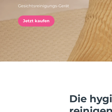
Gesichtsreinigungs-Gerät
issa™ Teeth Whitening Set
Jetzt kaufen
FAQ™ Dual LED Panel
BELIEBT
Sonderangebote
Bestseller
Die hygi
reinigen