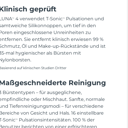
Klinisch geprüft
LUNA
4 verwendet T-Sonic
Pulsationen und
TM
TM
samtweiche Silikonnoppen, um tief in den
Poren eingeschlossene Unreinheiten zu
entfernen. Sie entfernt klinisch erwiesen 99 %
Schmutz, Öl und Make-up-Rückstände und ist
35-mal hygienischer als Bürsten mit
Nylonborsten.
Basierend auf klinischen Studien Dritter
Maßgeschneiderte Reinigung
3 Bürstentypen – für ausgeglichene,
empfindliche oder Mischhaut. Sanfte, normale
und Tiefenreinigungsmodi – für verschiedene
Bereiche von Gesicht und Hals. 16 einstellbare
T-Sonic
Pulsationsintensitäten. 100 % der
TM
Benutzer berichten von einer erfrischteren