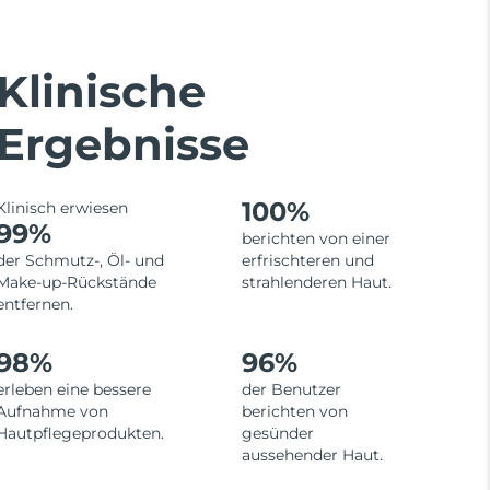
Klinische
Ergebnisse
100%
Klinisch erwiesen
99%
berichten von einer
der Schmutz-, Öl- und
erfrischteren und
Make-up-Rückstände
strahlenderen Haut.
entfernen.
98%
96%
erleben eine bessere
der Benutzer
Aufnahme von
berichten von
Hautpflegeprodukten.
gesünder
aussehender Haut.