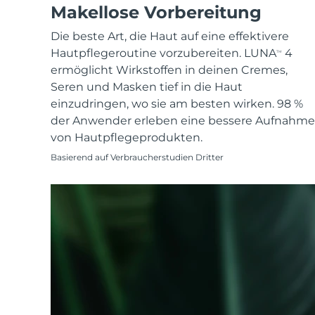
KIWI™ skincare
All acne treatment devices
All revitalizing eye massagers
Makellose Vorbereitung
Serum
issa™ Teeth Whitening Gel
Advanced pore care essentials
For healthy hair
18% PAP
Die beste Art, die Haut auf eine effektivere
Kosmetik
Männer
Hautpflegeroutine vorzubereiten. LUNA
4
TM
ermöglicht Wirkstoffen in deinen Cremes,
Seren und Masken tief in die Haut
einzudringen, wo sie am besten wirken. 98 %
der Anwender erleben eine bessere Aufnahme
Kaufe alles
von Hautpflegeprodukten.
Basierend auf Verbraucherstudien Dritter
FOREO APP
ÜBER