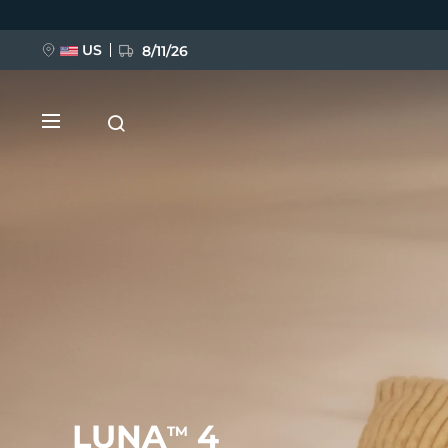
Direkt
zum
Inhalt
US
8/11/26
NEU
BREAKING NEWS
FAQ™ Pure Beauty-Tech Elixir
LUNA
4
TM