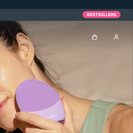
BESTSELLERS
Anmelden
Benutzerkonto
Meine Geräte
Meine Bestellungen
Meine Adressen
Meine Abonnements