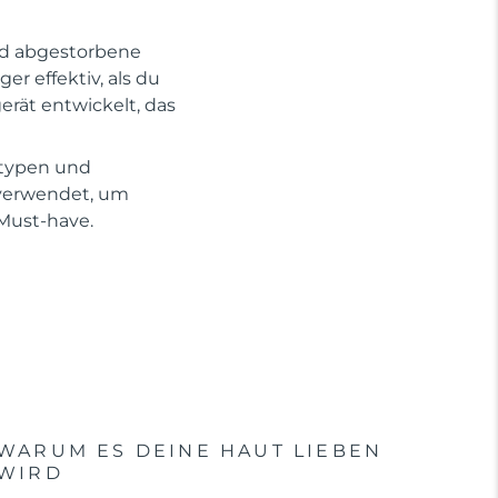
und abgestorbene
r effektiv, als du
erät entwickelt, das
ttypen und
 verwendet, um
 Must-have.
WARUM ES DEINE HAUT LIEBEN
WIRD