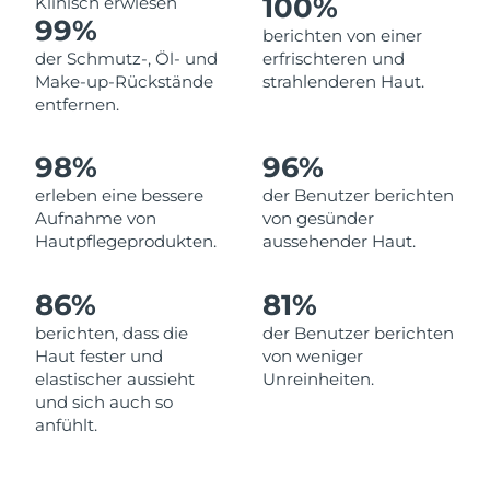
100%
Klinisch erwiesen
99%
Erwartete Lieferung
berichten von einer
Libanon
11/08/2026
der Schmutz-, Öl- und
erfrischteren und
Make-up-Rückstände
strahlenderen Haut.
Erwartete Lieferung
Litauen
entfernen.
10/08/2026
Erwartete Lieferung
98%
96%
Luxemburg
10/08/2026
erleben eine bessere
der Benutzer berichten
Aufnahme von
von gesünder
Sonderverwaltungsregion
Erwartete Lieferung
Hautpflegeprodukten.
aussehender Haut.
Macau
12/08/2026
86%
81%
Erwartete Lieferung
Malaysia
13/08/2026
berichten, dass die
der Benutzer berichten
Haut fester und
von weniger
Erwartete Lieferung
Malta
elastischer aussieht
Unreinheiten.
10/08/2026
und sich auch so
anfühlt.
Erwartete Lieferung
Mexiko
14/08/2026