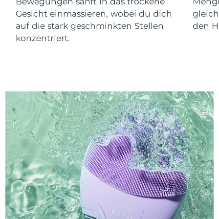
Bewegungen sanft in das trockene
Menge
Gesicht einmassieren, wobei du dich
gleic
auf die stark geschminkten Stellen
den Ha
konzentriert.