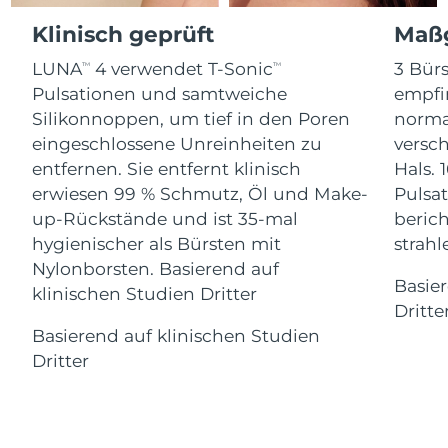
Advanced pore care essentials
For healthy hair
Erwartete Lieferung
18% PAP
Gibraltar
Klinisch geprüft
Maßg
Kosmetik
Männer
14/08/2026
LUNA
4 verwendet T-Sonic
3 Bürs
TM
TM
Erwartete Lieferung
Griechenland
10/08/2026
Pulsationen und samtweiche
empfi
Silikonnoppen, um tief in den Poren
norma
Sonderverwaltungsregion
Erwartete Lieferung
eingeschlossene Unreinheiten zu
versc
Kaufe alles
Hongkong
11/08/2026
entfernen. Sie entfernt klinisch
Hals. 
erwiesen 99 % Schmutz, Öl und Make-
Pulsat
Erwartete Lieferung
Ungarn
up-Rückstände und ist 35-mal
berich
10/08/2026
FOREO APP
hygienischer als Bürsten mit
strah
Erwartete Lieferung
Nylonborsten. Basierend auf
Island
ÜBER
11/08/2026
Basie
klinischen Studien Dritter
Dritte
Erwartete Lieferung
Indonesien
Basierend auf klinischen Studien
08/08/2026
Dritter
Erwartete Lieferung
Irland
10/08/2026
Erwartete Lieferung