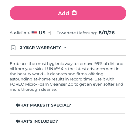
Erwartete Lieferung
Slowakei
10/08/2026
Add
Erwartete Lieferung
Slowenien
10/08/2026
8/11/26
US
Ausliefern:
Erwartete Lieferung:
Erwartete Lieferung
Südafrika
18/08/2026
2 YEAR WARRANTY
Ordering today registers you for full FOREO
Erwartete Lieferung
warranty coverage. This means if you experience
Südkorea
12/08/2026
issues within 2-year of purchase, FOREO will
Embrace the most hygienic way to remove 99% of dirt and
replace your product free of charge.
oil from your skin. LUNA™ 4 is the latest advancement in
the beauty world – it cleanses and firms, offering
Erwartete Lieferung
Spanien
astounding at-home results in record time. Use it with
10/08/2026
FOREO Micro-Foam Cleanser 2.0 to get an even softer and
more thorough cleanse.
Erwartete Lieferung
Schweden
10/08/2026
WHAT MAKES IT SPECIAL?
Erwartete Lieferung
Schweiz
96% of users report healthier-looking skin. 81% report
10/08/2026
reduced blemishes.
WHAT’S INCLUDED?
Removes deep-seated dirt and oil without stripping
Erwartete Lieferung
LUNA
4
Taiwan
™
skin.
15/08/2026