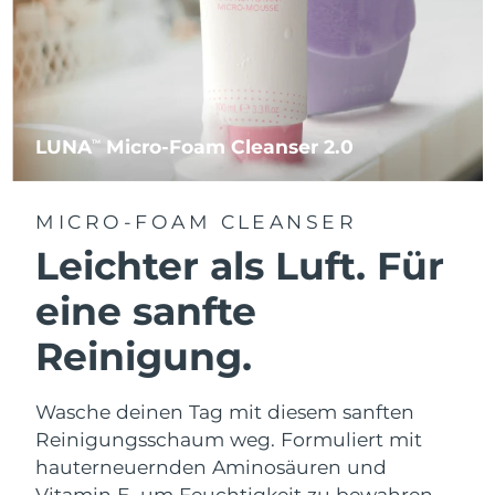
LUNA
Micro-Foam Cleanser 2.0
TM
MICRO-FOAM CLEANSER
Leichter als Luft. Für
eine sanfte
Reinigung.
Wasche deinen Tag mit diesem sanften
Reinigungsschaum weg. Formuliert mit
hauterneuernden Aminosäuren und
Vitamin E, um Feuchtigkeit zu bewahren.