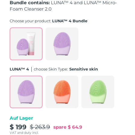
Bundle contains:
LUNA™ 4 and LUNA™ Micro-
Foam Cleanser 2.0
Erwartete Lieferung
Puerto Rico
12/08/2026
Choose your product:
LUNA™ 4 Bundle
Erwartete Lieferung
Katar
11/08/2026
Erwartete Lieferung
Réunion
15/08/2026
Erwartete Lieferung
Rumänien
LUNA™ 4
Choose Skin Type:
Sensitive skin
10/08/2026
Erwartete Lieferung
Russland
18/08/2026
Erwartete Lieferung
Saudi-Arabien
11/08/2026
Auf Lager
Erwartete Lieferung
Singapur
12/08/2026
$ 199
$ 263.9
spare
$ 64.9
VAT and duty incl.