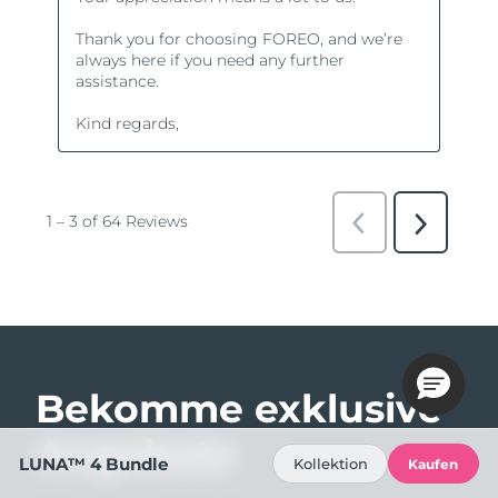
Bekomme exklusive
Angebote
LUNA™ 4 Bundle
Kollektion
Kaufen