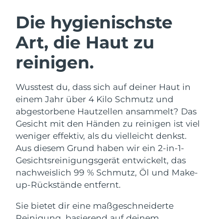
SCHWEDISCHE BEAUTY ROUTINE
Die hygienischste
Art, die Haut zu
Erwartete Lieferung
Australien
13/08/2026
reinigen.
Gesichtsreinigung
Gesichtsstraffung
Erwartete Lieferung
Österreich
LUNA™ 4 Set
BEAR™ 2 Set
10/08/2026
Wusstest du, dass sich auf deiner Haut in
Anti-aging massage
Microcurrent toning
einem Jahr über 4 Kilo Schmutz und
Erwartete Lieferung
Bahrain
11/08/2026
abgestorbene Hautzellen ansammelt? Das
Hydratisierung
Mundpflege
Gesicht mit den Händen zu reinigen ist viel
LUNA™ 4 Plus
BEAR™ 2 go
Erwartete Lieferung
Belgien
UFO™ 3 Set
issa™ 4
weniger effektiv, als du vielleicht denkst.
10/08/2026
Massage, LED heating
Microcurrent toning on-the-go
FAQ™ ANTI-AGING-BEHANDLUNG
Aus diesem Grund haben wir ein 2-in-1-
Deep facial hydration
Hybrid silicone sonic toothbrush
Erwartete Lieferung
Gesichtsreinigungsgerät entwickelt, das
Bermuda
16/08/2026
NEW
nachweislich 99 % Schmutz, Öl und Make-
LUNA™ 4 Men
BEAR™ 2 eyes & lips
UFO™ 3 LED
issa™ 4 plus
up-Rückstände entfernt.
For men, anti-aging massage
Microcurrent line smoothing device
Bosnien und
Erwartete Lieferung
Near-infrared and red light therapy
Smart hybrid silicone sonic toothbrush
Herzegowina
13/08/2026
device
Anti-aging
LED-Behandlungen
Sie bietet dir eine maßgeschneiderte
Reinigung, basierend auf deinem