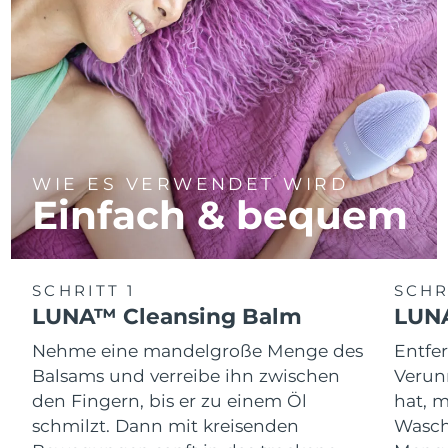
WIE ES VERWENDET WIRD
Einfach & bequem
SCHRITT 1
SCHR
LUNA™ Cleansing Balm
LUNA
Nehme eine mandelgroße Menge des
Entfe
Balsams und verreibe ihn zwischen
Verun
den Fingern, bis er zu einem Öl
hat, 
schmilzt. Dann mit kreisenden
Wasch