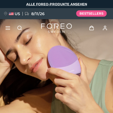
Direkt
ALLE FOREO-PRODUKTE ANSEHEN
zum
Inhalt
US
8/11/26
BESTSELLERS
NEU
Anmelden
Sprache
BREAKING NEWS
Benutzerkonto
English
Deutsch
Español
Meine Geräte
FAQ™ Pure Beauty-Tech Elixir
Français
Italiano
Português
Meine Bestellungen
Polski
Svenska
Русский
Türkçe
简体中文
繁體中文
Meine Adressen
issa™ Teeth Whitening Set
Meine Abonnements