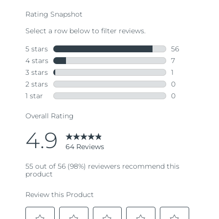
average
rating
value.
Read
64
Reviews.
Same
page
link.