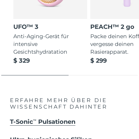
UFO™ 3
PEACH™ 2 go
Anti-Aging-Gerät für
Packe deinen Koff
intensive
vergesse deinen
Gesichtshydratation
Rasierapparat.
$ 329
$ 299
ERFAHRE MEHR ÜBER DIE
WISSENSCHAFT DAHINTER
T-Sonic
Pulsationen
TM