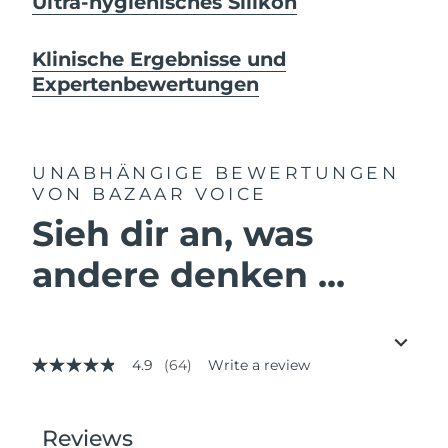
Ultra-hygienisches Silikon
Klinische Ergebnisse und
Expertenbewertungen
UNABHÄNGIGE BEWERTUNGEN
VON BAZAAR VOICE
Sieh dir an, was
andere denken ...
4.9
(64)
Write a review
4.9
out
of
5
stars,