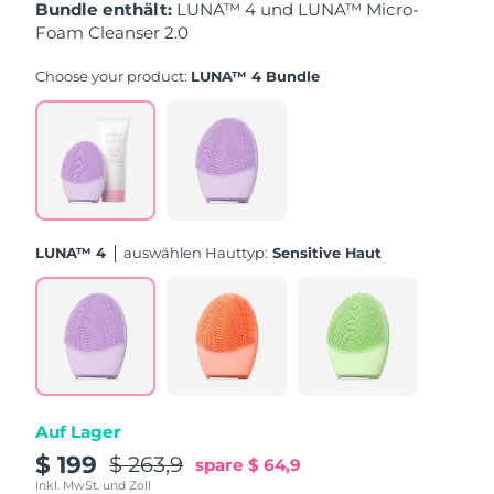
Taiwan
Erwartete Lieferung
8/16/26
Bundle enthält:
LUNA™ 4 und LUNA™ Micro-
Foam Cleanser 2.0
Thailand
Erwartete Lieferung
8/15/26
Choose your product:
LUNA™ 4 Bundle
Türkei
Erwartete Lieferung
8/12/26
Vereinigte Arabische
Erwartete Lieferung
8/12/26
Emirate
Vereinigtes
Erwartete Lieferung
8/11/26
LUNA™ 4
Auswählen Hauttyp:
Sensitive Haut
Königreich
Vereinigte Staaten
Erwartete Lieferung
8/12/26
Usbekistan
Erwartete Lieferung
8/16/26
Vietnam
Erwartete Lieferung
8/17/26
Auf Lager
$ 199
$ 263,9
spare
$ 64,9
Inkl. MwSt. und Zoll