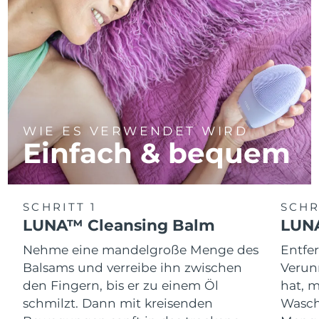
WIE ES VERWENDET WIRD
Einfach & bequem
SCHRITT 1
SCHR
LUNA™ Cleansing Balm
LUNA
Nehme eine mandelgroße Menge des
Entfe
Balsams und verreibe ihn zwischen
Verun
den Fingern, bis er zu einem Öl
hat, 
schmilzt. Dann mit kreisenden
Wasch