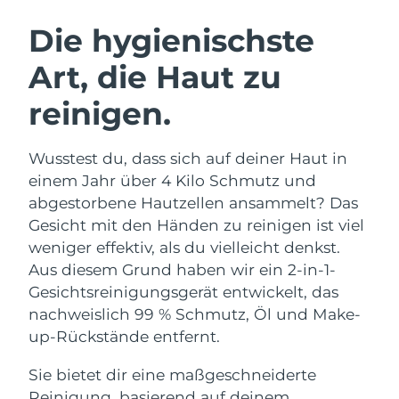
SCHWEDISCHE BEAUTY ROUTINE
Australien
Erwartete Lieferung
8/14/26
Die hygienischste
Österreich
Erwartete Lieferung
8/11/26
Art, die Haut zu
Bahrain
Erwartete Lieferung
8/12/26
reinigen.
Gesichtsreinigung
Gesichtsstraffung
Belgien
Erwartete Lieferung
8/11/26
LUNA™ 4 Set
BEAR™ 2 Set
Wusstest du, dass sich auf deiner Haut in
Anti-aging massage
Microcurrent toning
Bermuda
Erwartete Lieferung
8/17/26
einem Jahr über 4 Kilo Schmutz und
abgestorbene Hautzellen ansammelt? Das
Hydratisierung
Mundpflege
Bosnien und
Gesicht mit den Händen zu reinigen ist viel
Erwartete Lieferung
8/14/26
LUNA™ 4 Plus
BEAR™ 2 go
Herzegowina
UFO™ 3 Set
issa™ 4
weniger effektiv, als du vielleicht denkst.
Massage, LED heating
Microcurrent toning on-the-go
FAQ™ ANTI-AGING-BEHANDLUNG
Aus diesem Grund haben wir ein 2-in-1-
Deep facial hydration
Hybrid silicone sonic toothbrush
Brunei Darussalam
Erwartete Lieferung
8/16/26
Gesichtsreinigungsgerät entwickelt, das
NEW
nachweislich 99 % Schmutz, Öl und Make-
LUNA™ 4 Men
BEAR™ 2 eyes & lips
Bulgarien
Erwartete Lieferung
8/11/26
UFO™ 3 LED
issa™ 4 plus
up-Rückstände entfernt.
For men, anti-aging massage
Microcurrent line smoothing device
Near-infrared and red light therapy
Kanada
Smart hybrid silicone sonic toothbrush
Erwartete Lieferung
8/15/26
device
Anti-aging
LED-Behandlungen
Sie bietet dir eine maßgeschneiderte
Reinigung, basierend auf deinem