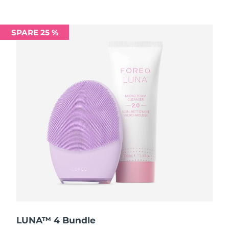
Saudi-Arabien
Erwartete Lieferung
8/12/26
SPARE 25 %
Singapur
Erwartete Lieferung
8/13/26
Slowakei
Erwartete Lieferung
8/11/26
Slowenien
Erwartete Lieferung
8/11/26
Südafrika
Erwartete Lieferung
8/19/26
Südkorea
Erwartete Lieferung
8/13/26
Spanien
Erwartete Lieferung
8/11/26
Schweden
Erwartete Lieferung
8/11/26
Schweiz
Erwartete Lieferung
8/11/26
LUNA™ 4 Bundle