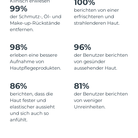
100%
Klinisch erwiesen
Norwegen
Erwartete Lieferung
8/11/26
99%
berichten von einer
der Schmutz-, Öl- und
erfrischteren und
Oman
Erwartete Lieferung
8/14/26
Make-up-Rückstände
strahlenderen Haut.
entfernen.
Philippinen
Erwartete Lieferung
8/14/26
98%
96%
Polen
Erwartete Lieferung
8/12/26
erleben eine bessere
der Benutzer berichten
Portugal
Erwartete Lieferung
8/11/26
Aufnahme von
von gesünder
Hautpflegeprodukten.
aussehender Haut.
Puerto Rico
Erwartete Lieferung
8/13/26
86%
81%
Katar
Erwartete Lieferung
8/12/26
berichten, dass die
der Benutzer berichten
Haut fester und
von weniger
Réunion
Erwartete Lieferung
8/16/26
elastischer aussieht
Unreinheiten.
und sich auch so
Rumänien
Erwartete Lieferung
8/11/26
anfühlt.
Russland
Erwartete Lieferung
8/19/26