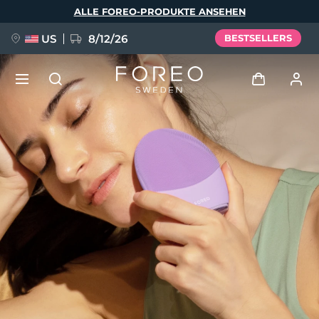
Direkt
ALLE FOREO-PRODUKTE ANSEHEN
zum
Inhalt
US
8/12/26
BESTSELLERS
NEU
Anmelden
Sprache
BREAKING NEWS
Benutzerkonto
English
Deutsch
Español
Meine Geräte
FAQ™ Pure Beauty-Tech Elixir
Français
Italiano
Português
Meine Bestellungen
Polski
Svenska
Русский
Türkçe
简体中文
繁體中文
Meine Adressen
issa™ Teeth Whitening Set
Meine Abonnements