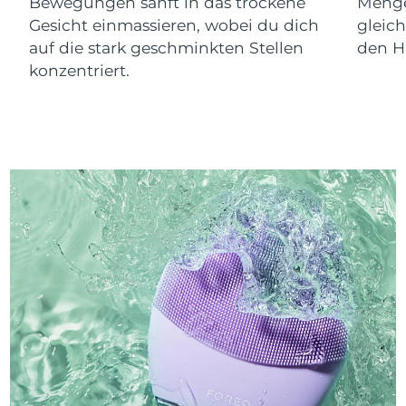
Bewegungen sanft in das trockene
Menge
Gesicht einmassieren, wobei du dich
gleic
auf die stark geschminkten Stellen
den Ha
konzentriert.