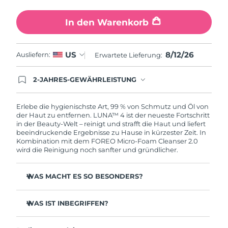
In den Warenkorb
8/12/26
US
Ausliefern:
Erwartete Lieferung:
2-JAHRES-GEWÄHRLEISTUNG
Mit deiner heutigen Bestellung registriere sich für
deine FOREO-Garantie. Das bedeutet: Falls du
innerhalb eines Jahres ab Kaufdatum Anlass zur
Erlebe die hygienischste Art, 99 % von Schmutz und Öl von
Beanstandung deines FOREO-Produktes haben
der Haut zu entfernen. LUNA™ 4 ist der neueste Fortschritt
solltest, bekommst du dieses Produkt von
in der Beauty-Welt – reinigt und strafft die Haut und liefert
FOREO gratis ersetzt.
beeindruckende Ergebnisse zu Hause in kürzester Zeit. In
Kombination mit dem FOREO Micro-Foam Cleanser 2.0
wird die Reinigung noch sanfter und gründlicher.
WAS MACHT ES SO BESONDERS?
96 % der Anwender:innen berichten von gesünder
aussehender Haut. 81 % berichten von weniger
WAS IST INBEGRIFFEN?
Unreinheiten.
LUNA™ 4
Entfernt tief sitzenden Schmutz und Öl, ohne die Haut