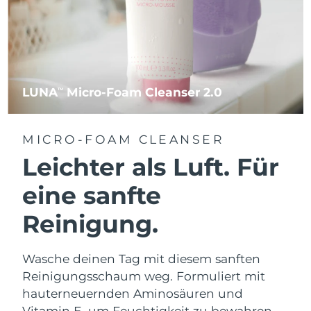
LUNA
Micro-Foam Cleanser 2.0
TM
MICRO-FOAM CLEANSER
Leichter als Luft. Für
eine sanfte
Reinigung.
Wasche deinen Tag mit diesem sanften
Reinigungsschaum weg. Formuliert mit
hauterneuernden Aminosäuren und
Vitamin E, um Feuchtigkeit zu bewahren.