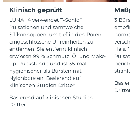
Advanced pore care essentials
For healthy hair
18% PAP
Klinisch geprüft
Maßg
Kosmetik
Männer
Isle of Man
Erwartete Lieferung
8/13/26
LUNA
4 verwendet T-Sonic
3 Bürs
TM
TM
Israel
Erwartete Lieferung
8/15/26
Pulsationen und samtweiche
empfi
Silikonnoppen, um tief in den Poren
norma
Italien
Erwartete Lieferung
8/11/26
eingeschlossene Unreinheiten zu
versc
Kaufe alles
entfernen. Sie entfernt klinisch
Hals. 
Japan
Erwartete Lieferung
8/14/26
erwiesen 99 % Schmutz, Öl und Make-
Pulsat
up-Rückstände und ist 35-mal
berich
Jersey
Erwartete Lieferung
8/16/26
FOREO APP
hygienischer als Bürsten mit
strah
Nylonborsten. Basierend auf
Kasachstan
Erwartete Lieferung
8/13/26
ÜBER
Basie
klinischen Studien Dritter
Dritte
Kuwait
Erwartete Lieferung
8/11/26
Basierend auf klinischen Studien
Dritter
Lettland
Erwartete Lieferung
8/11/26
Libanon
Erwartete Lieferung
8/12/26