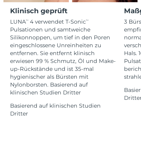
Advanced pore care essentials
For healthy hair
Erwartete Lieferung
18% PAP
Gibraltar
Klinisch geprüft
Maßg
Kosmetik
Männer
13/08/2026
LUNA
4 verwendet T-Sonic
3 Bürs
TM
TM
Erwartete Lieferung
Griechenland
09/08/2026
Pulsationen und samtweiche
empfi
Silikonnoppen, um tief in den Poren
norma
Sonderverwaltungsregion
Erwartete Lieferung
eingeschlossene Unreinheiten zu
versc
Kaufe alles
Hongkong
10/08/2026
entfernen. Sie entfernt klinisch
Hals. 
erwiesen 99 % Schmutz, Öl und Make-
Pulsat
Erwartete Lieferung
Ungarn
up-Rückstände und ist 35-mal
berich
09/08/2026
FOREO APP
hygienischer als Bürsten mit
strah
Erwartete Lieferung
Nylonborsten. Basierend auf
Island
ÜBER
10/08/2026
Basie
klinischen Studien Dritter
Dritte
Erwartete Lieferung
Indonesien
Basierend auf klinischen Studien
07/08/2026
Dritter
Erwartete Lieferung
Irland
09/08/2026
Erwartete Lieferung