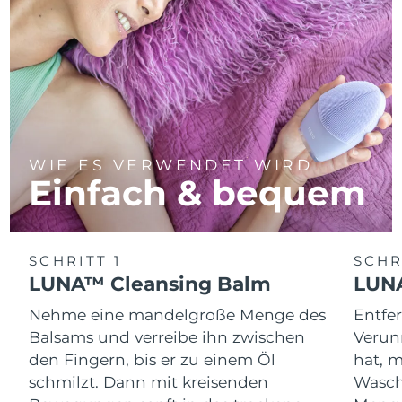
WIE ES VERWENDET WIRD
Einfach & bequem
SCHRITT 1
SCHR
LUNA™ Cleansing Balm
LUNA
Nehme eine mandelgroße Menge des
Entfe
Balsams und verreibe ihn zwischen
Verun
den Fingern, bis er zu einem Öl
hat, 
schmilzt. Dann mit kreisenden
Wasch