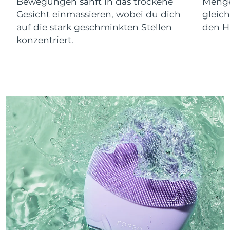
Bewegungen sanft in das trockene
Menge
Gesicht einmassieren, wobei du dich
gleic
auf die stark geschminkten Stellen
den Ha
konzentriert.