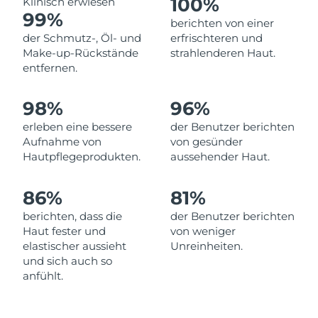
100%
Klinisch erwiesen
99%
Erwartete Lieferung
berichten von einer
Libanon
10/08/2026
der Schmutz-, Öl- und
erfrischteren und
Make-up-Rückstände
strahlenderen Haut.
Erwartete Lieferung
Litauen
entfernen.
09/08/2026
Erwartete Lieferung
98%
96%
Luxemburg
09/08/2026
erleben eine bessere
der Benutzer berichten
Aufnahme von
von gesünder
Sonderverwaltungsregion
Erwartete Lieferung
Hautpflegeprodukten.
aussehender Haut.
Macau
11/08/2026
86%
81%
Erwartete Lieferung
Malaysia
12/08/2026
berichten, dass die
der Benutzer berichten
Haut fester und
von weniger
Erwartete Lieferung
Malta
elastischer aussieht
Unreinheiten.
09/08/2026
und sich auch so
anfühlt.
Erwartete Lieferung
Mexiko
13/08/2026