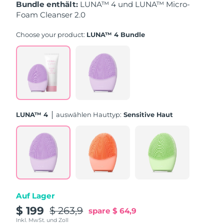
Bundle enthält:
LUNA™ 4 und LUNA™ Micro-
Foam Cleanser 2.0
Erwartete Lieferung
Puerto Rico
11/08/2026
Choose your product:
LUNA™ 4 Bundle
Erwartete Lieferung
Katar
10/08/2026
Erwartete Lieferung
Réunion
14/08/2026
Erwartete Lieferung
Rumänien
LUNA™ 4
Auswählen Hauttyp:
Sensitive Haut
09/08/2026
Erwartete Lieferung
Russland
17/08/2026
Erwartete Lieferung
Saudi-Arabien
10/08/2026
Auf Lager
Erwartete Lieferung
Singapur
11/08/2026
$ 199
$ 263,9
spare
$ 64,9
Inkl. MwSt. und Zoll