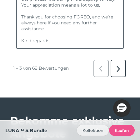
Bekomme exklusive
Angebote
LUNA™ 4 Bundle
Kollektion
Kaufen