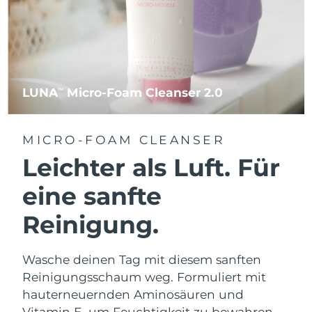
LUNA
Micro-Foam Cleanser 2.0
TM
MICRO-FOAM CLEANSER
Leichter als Luft. Für
eine sanfte
Reinigung.
Wasche deinen Tag mit diesem sanften
Reinigungsschaum weg. Formuliert mit
hauterneuernden Aminosäuren und
Vitamin E, um Feuchtigkeit zu bewahren.