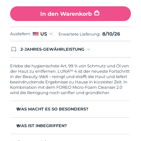
Erwartete Lieferung
Slowakei
09/08/2026
In den Warenkorb
Erwartete Lieferung
Slowenien
09/08/2026
8/10/26
US
Ausliefern:
Erwartete Lieferung:
Erwartete Lieferung
Südafrika
17/08/2026
2-JAHRES-GEWÄHRLEISTUNG
Mit deiner heutigen Bestellung registriere sich für
Erwartete Lieferung
deine FOREO-Garantie. Das bedeutet: Falls du
Südkorea
11/08/2026
innerhalb eines Jahres ab Kaufdatum Anlass zur
Erlebe die hygienischste Art, 99 % von Schmutz und Öl von
Beanstandung deines FOREO-Produktes haben
der Haut zu entfernen. LUNA™ 4 ist der neueste Fortschritt
solltest, bekommst du dieses Produkt von
in der Beauty-Welt – reinigt und strafft die Haut und liefert
Erwartete Lieferung
Spanien
FOREO gratis ersetzt.
beeindruckende Ergebnisse zu Hause in kürzester Zeit. In
09/08/2026
Kombination mit dem FOREO Micro-Foam Cleanser 2.0
wird die Reinigung noch sanfter und gründlicher.
Erwartete Lieferung
Schweden
09/08/2026
WAS MACHT ES SO BESONDERS?
Erwartete Lieferung
Schweiz
96 % der Anwender:innen berichten von gesünder
09/08/2026
aussehender Haut. 81 % berichten von weniger
WAS IST INBEGRIFFEN?
Unreinheiten.
Erwartete Lieferung
LUNA™ 4
Taiwan
Entfernt tief sitzenden Schmutz und Öl, ohne die Haut
14/08/2026