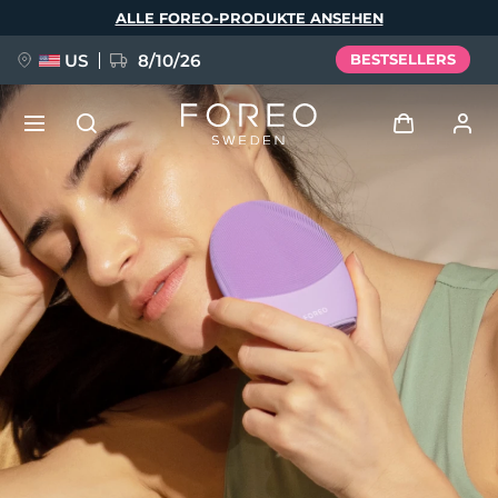
Direkt
ALLE FOREO-PRODUKTE ANSEHEN
zum
Inhalt
US
8/10/26
BESTSELLERS
NEU
Anmelden
Sprache
BREAKING NEWS
Benutzerkonto
English
Deutsch
Español
Meine Geräte
FAQ™ Pure Beauty-Tech Elixir
Français
Italiano
Português
Meine Bestellungen
Polski
Svenska
Русский
Türkçe
简体中文
繁體中文
Meine Adressen
issa™ Teeth Whitening Set
Meine Abonnements