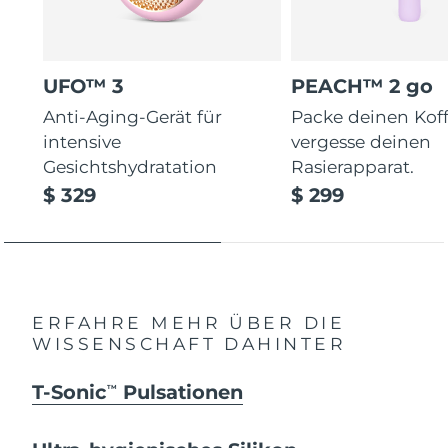
UFO™ 3
PEACH™ 2 go
Anti-Aging-Gerät für
Packe deinen Koff
intensive
vergesse deinen
Gesichtshydratation
Rasierapparat.
$ 329
$ 299
ERFAHRE MEHR ÜBER DIE
WISSENSCHAFT DAHINTER
T-Sonic
Pulsationen
TM