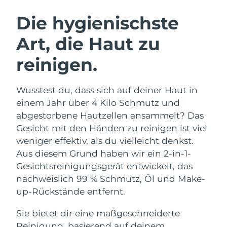
SCHWEDISCHE BEAUTY ROUTINE
Die hygienischste
Art, die Haut zu
Erwartete Lieferung
Australien
12/08/2026
reinigen.
Gesichtsreinigung
Gesichtsstraffung
Erwartete Lieferung
Österreich
LUNA™ 4 Set
BEAR™ 2 Set
09/08/2026
Wusstest du, dass sich auf deiner Haut in
Anti-aging massage
Microcurrent toning
einem Jahr über 4 Kilo Schmutz und
Erwartete Lieferung
Bahrain
10/08/2026
abgestorbene Hautzellen ansammelt? Das
Hydratisierung
Mundpflege
Gesicht mit den Händen zu reinigen ist viel
LUNA™ 4 Plus
BEAR™ 2 go
Erwartete Lieferung
Belgien
UFO™ 3 Set
issa™ 4
weniger effektiv, als du vielleicht denkst.
09/08/2026
Massage, LED heating
Microcurrent toning on-the-go
FAQ™ ANTI-AGING-BEHANDLUNG
Aus diesem Grund haben wir ein 2-in-1-
Deep facial hydration
Hybrid silicone sonic toothbrush
Erwartete Lieferung
Gesichtsreinigungsgerät entwickelt, das
Bermuda
15/08/2026
NEW
nachweislich 99 % Schmutz, Öl und Make-
LUNA™ 4 Men
BEAR™ 2 eyes & lips
UFO™ 3 LED
issa™ 4 plus
up-Rückstände entfernt.
For men, anti-aging massage
Microcurrent line smoothing device
Bosnien und
Erwartete Lieferung
Near-infrared and red light therapy
Smart hybrid silicone sonic toothbrush
Herzegowina
12/08/2026
device
Anti-aging
LED-Behandlungen
Sie bietet dir eine maßgeschneiderte
Reinigung, basierend auf deinem