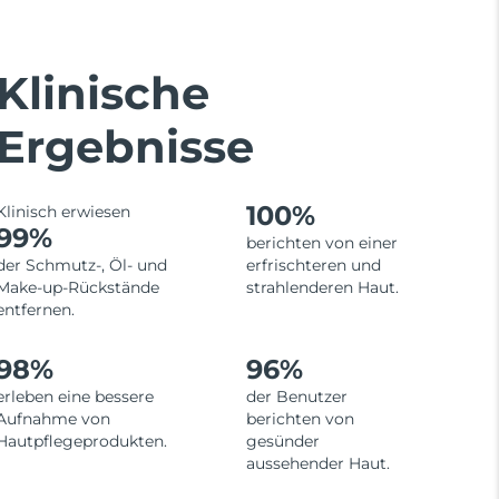
Klinische
Ergebnisse
100%
Klinisch erwiesen
99%
berichten von einer
der Schmutz-, Öl- und
erfrischteren und
Make-up-Rückstände
strahlenderen Haut.
entfernen.
98%
96%
erleben eine bessere
der Benutzer
Aufnahme von
berichten von
Hautpflegeprodukten.
gesünder
aussehender Haut.