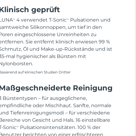
Klinisch geprüft
LUNA
4 verwendet T-Sonic
Pulsationen und
TM
TM
samtweiche Silikonnoppen, um tief in den
Poren eingeschlossene Unreinheiten zu
entfernen. Sie entfernt klinisch erwiesen 99 %
Schmutz, Öl und Make-up-Rückstände und ist
35-mal hygienischer als Bürsten mit
Nylonborsten.
Basierend auf klinischen Studien Dritter
Maßgeschneiderte Reinigung
3 Bürstentypen – für ausgeglichene,
empfindliche oder Mischhaut. Sanfte, normale
und Tiefenreinigungsmodi – für verschiedene
Bereiche von Gesicht und Hals. 16 einstellbare
T-Sonic
Pulsationsintensitäten. 100 % der
TM
Benutzer berichten von einer erfrischteren