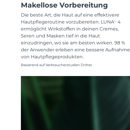
KIWI™ skincare
All acne treatment devices
All revitalizing eye massagers
Makellose Vorbereitung
Serum
issa™ Teeth Whitening Gel
Advanced pore care essentials
For healthy hair
18% PAP
Die beste Art, die Haut auf eine effektivere
Kosmetik
Männer
Hautpflegeroutine vorzubereiten. LUNA
4
TM
ermöglicht Wirkstoffen in deinen Cremes,
Seren und Masken tief in die Haut
einzudringen, wo sie am besten wirken. 98 %
der Anwender erleben eine bessere Aufnahme
Kaufe alles
von Hautpflegeprodukten.
Basierend auf Verbraucherstudien Dritter
FOREO APP
ÜBER