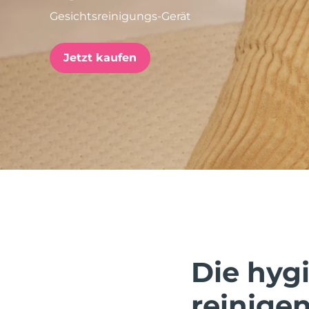
Gesichtsreinigungs-Gerät
issa™ Teeth Whitening Set
Jetzt kaufen
FAQ™ Dual LED Panel
BELIEBT
Sonderangebote
Bestseller
Die hygi
reinigen