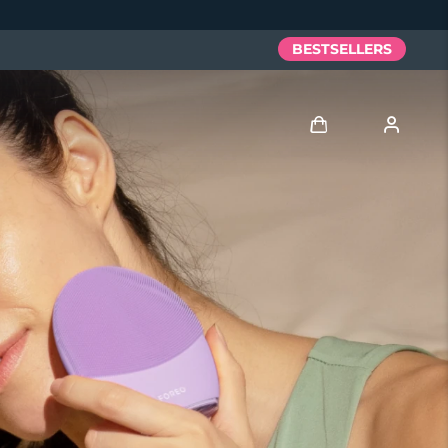
BESTSELLERS
Anmelden
Benutzerkonto
Meine Geräte
Meine Bestellungen
Meine Adressen
Meine Abonnements