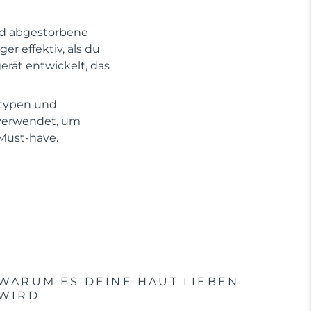
und abgestorbene
r effektiv, als du
erät entwickelt, das
ttypen und
 verwendet, um
 Must-have.
WARUM ES DEINE HAUT LIEBEN
WIRD