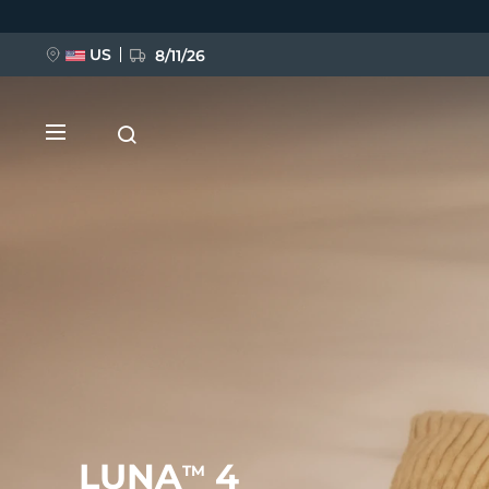
Direkt
zum
Inhalt
US
8/11/26
NEU
BREAKING NEWS
FAQ™ Pure Beauty-Tech Elixir
LUNA
4
TM