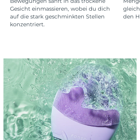
Bewegungen sanft in das trockene
Menge
Gesicht einmassieren, wobei du dich
gleic
auf die stark geschminkten Stellen
den Ha
konzentriert.