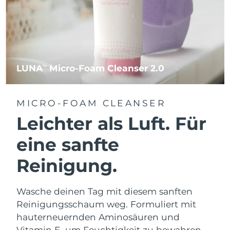
LUNA
Micro-Foam Cleanser 2.0
TM
MICRO-FOAM CLEANSER
Leichter als Luft. Für
eine sanfte
Reinigung.
Wasche deinen Tag mit diesem sanften
Reinigungsschaum weg. Formuliert mit
hauterneuernden Aminosäuren und
Vitamin E, um Feuchtigkeit zu bewahren.