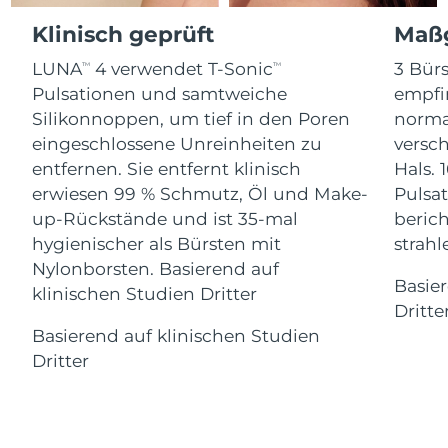
Advanced pore care essentials
For healthy hair
18% PAP
Klinisch geprüft
Maßg
Kosmetik
Männer
Isle of Man
Erwartete Lieferung
8/10/26
LUNA
4 verwendet T-Sonic
3 Bürs
TM
TM
Israel
Erwartete Lieferung
8/12/26
Pulsationen und samtweiche
empfi
Silikonnoppen, um tief in den Poren
norma
Italien
Erwartete Lieferung
8/8/26
eingeschlossene Unreinheiten zu
versc
Kaufe alles
entfernen. Sie entfernt klinisch
Hals. 
Japan
Erwartete Lieferung
8/11/26
erwiesen 99 % Schmutz, Öl und Make-
Pulsat
up-Rückstände und ist 35-mal
berich
Jersey
Erwartete Lieferung
8/13/26
FOREO APP
hygienischer als Bürsten mit
strah
Nylonborsten. Basierend auf
Kasachstan
Erwartete Lieferung
8/10/26
ÜBER
Basie
klinischen Studien Dritter
Dritte
Kuwait
Erwartete Lieferung
8/8/26
Basierend auf klinischen Studien
Dritter
Lettland
Erwartete Lieferung
8/8/26
Libanon
Erwartete Lieferung
8/9/26