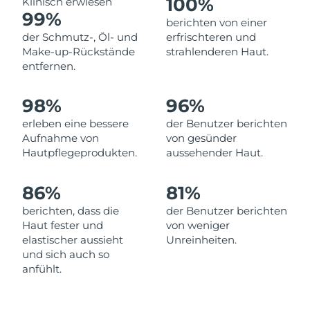
100%
Klinisch erwiesen
Norwegen
Erwartete Lieferung
8/8/26
99%
berichten von einer
der Schmutz-, Öl- und
erfrischteren und
Oman
Erwartete Lieferung
8/11/26
Make-up-Rückstände
strahlenderen Haut.
entfernen.
Philippinen
Erwartete Lieferung
8/11/26
98%
96%
Polen
Erwartete Lieferung
8/9/26
erleben eine bessere
der Benutzer berichten
Portugal
Erwartete Lieferung
8/8/26
Aufnahme von
von gesünder
Hautpflegeprodukten.
aussehender Haut.
Puerto Rico
Erwartete Lieferung
8/10/26
86%
81%
Katar
Erwartete Lieferung
8/9/26
berichten, dass die
der Benutzer berichten
Haut fester und
von weniger
Réunion
Erwartete Lieferung
8/13/26
elastischer aussieht
Unreinheiten.
und sich auch so
Rumänien
Erwartete Lieferung
8/8/26
anfühlt.
Russland
Erwartete Lieferung
8/16/26