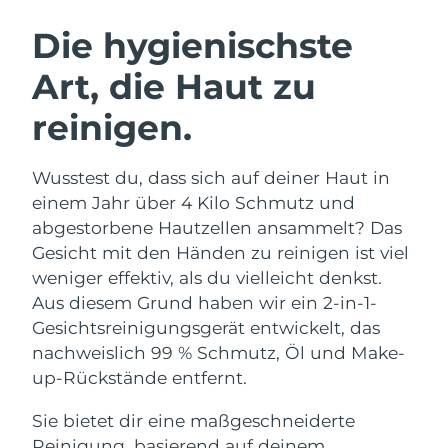
SCHWEDISCHE BEAUTY ROUTINE
Australien
Erwartete Lieferung
8/11/26
Die hygienischste
Österreich
Erwartete Lieferung
8/8/26
Art, die Haut zu
Bahrain
Erwartete Lieferung
8/9/26
reinigen.
Gesichtsreinigung
Gesichtsstraffung
Belgien
Erwartete Lieferung
8/8/26
LUNA™ 4 Set
BEAR™ 2 Set
Wusstest du, dass sich auf deiner Haut in
Anti-aging massage
Microcurrent toning
Bermuda
Erwartete Lieferung
8/14/26
einem Jahr über 4 Kilo Schmutz und
abgestorbene Hautzellen ansammelt? Das
Hydratisierung
Mundpflege
Bosnien und
Gesicht mit den Händen zu reinigen ist viel
Erwartete Lieferung
8/11/26
LUNA™ 4 Plus
BEAR™ 2 go
Herzegowina
UFO™ 3 Set
issa™ 4
weniger effektiv, als du vielleicht denkst.
Massage, LED heating
Microcurrent toning on-the-go
FAQ™ ANTI-AGING-BEHANDLUNG
Aus diesem Grund haben wir ein 2-in-1-
Deep facial hydration
Hybrid silicone sonic toothbrush
Brunei Darussalam
Erwartete Lieferung
8/13/26
Gesichtsreinigungsgerät entwickelt, das
NEW
nachweislich 99 % Schmutz, Öl und Make-
LUNA™ 4 Men
BEAR™ 2 eyes & lips
Bulgarien
Erwartete Lieferung
8/8/26
UFO™ 3 LED
issa™ 4 plus
up-Rückstände entfernt.
For men, anti-aging massage
Microcurrent line smoothing device
Near-infrared and red light therapy
Kanada
Smart hybrid silicone sonic toothbrush
Erwartete Lieferung
8/12/26
device
Anti-aging
LED-Behandlungen
Sie bietet dir eine maßgeschneiderte
Reinigung, basierend auf deinem