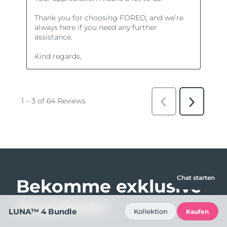
Chat starten
Bekomme exklusive
Angebote
LUNA™ 4 Bundle
Kollektion
Kaufen