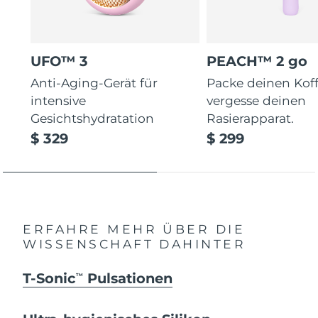
UFO™ 3
PEACH™ 2 go
Anti-Aging-Gerät für
Packe deinen Koff
intensive
vergesse deinen
Gesichtshydratation
Rasierapparat.
$ 329
$ 299
ERFAHRE MEHR ÜBER DIE
WISSENSCHAFT DAHINTER
T-Sonic
Pulsationen
TM