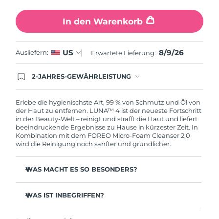
In den Warenkorb
8/9/26
US
Ausliefern:
Erwartete Lieferung:
2-JAHRES-GEWÄHRLEISTUNG
Mit deiner heutigen Bestellung registriere sich für
deine FOREO-Garantie. Das bedeutet: Falls du
innerhalb eines Jahres ab Kaufdatum Anlass zur
Erlebe die hygienischste Art, 99 % von Schmutz und Öl von
Beanstandung deines FOREO-Produktes haben
der Haut zu entfernen. LUNA™ 4 ist der neueste Fortschritt
solltest, bekommst du dieses Produkt von
in der Beauty-Welt – reinigt und strafft die Haut und liefert
FOREO gratis ersetzt.
beeindruckende Ergebnisse zu Hause in kürzester Zeit. In
Kombination mit dem FOREO Micro-Foam Cleanser 2.0
wird die Reinigung noch sanfter und gründlicher.
WAS MACHT ES SO BESONDERS?
96 % der Anwender:innen berichten von gesünder
aussehender Haut. 81 % berichten von weniger
WAS IST INBEGRIFFEN?
Unreinheiten.
LUNA™ 4
Entfernt tief sitzenden Schmutz und Öl, ohne die Haut