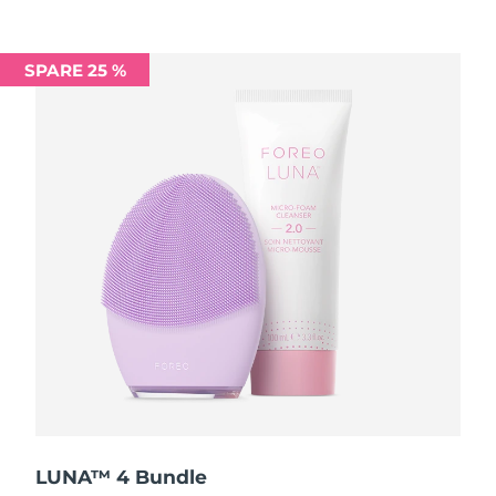
Saudi-Arabien
Erwartete Lieferung
8/9/26
SPARE 25 %
Singapur
Erwartete Lieferung
8/10/26
Slowakei
Erwartete Lieferung
8/8/26
Slowenien
Erwartete Lieferung
8/8/26
Südafrika
Erwartete Lieferung
8/16/26
Südkorea
Erwartete Lieferung
8/10/26
Spanien
Erwartete Lieferung
8/8/26
Schweden
Erwartete Lieferung
8/8/26
Schweiz
Erwartete Lieferung
8/8/26
LUNA™ 4 Bundle