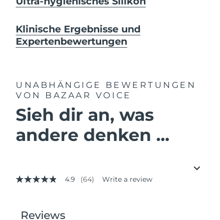
Ultra-hygienisches Silikon
Klinische Ergebnisse und
Expertenbewertungen
UNABHÄNGIGE BEWERTUNGEN
VON BAZAAR VOICE
Sieh dir an, was
andere denken ...
4.9
(64)
Write a review
4.9
out
of
5
stars,