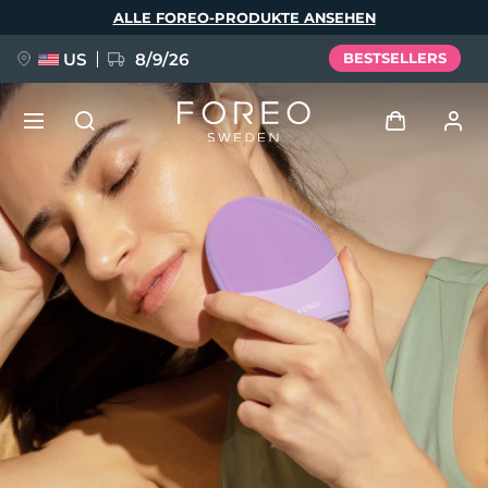
Direkt
ALLE FOREO-PRODUKTE ANSEHEN
zum
Inhalt
US
8/9/26
BESTSELLERS
NEU
Anmelden
Sprache
BREAKING NEWS
Benutzerkonto
English
Deutsch
Español
Meine Geräte
FAQ™ Pure Beauty-Tech Elixir
Français
Italiano
Português
Meine Bestellungen
Polski
Svenska
Русский
Türkçe
简体中文
繁體中文
Meine Adressen
issa™ Teeth Whitening Set
Meine Abonnements