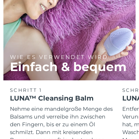
WIE ES VERWENDET WIRD
Einfach & bequem
SCHRITT 1
SCHR
LUNA™ Cleansing Balm
LUNA
Nehme eine mandelgroße Menge des
Entfe
Balsams und verreibe ihn zwischen
Verun
den Fingern, bis er zu einem Öl
hat, 
schmilzt. Dann mit kreisenden
Wasch