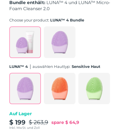
Taiwan
Erwartete Lieferung
8/13/26
Bundle enthält:
LUNA™ 4 und LUNA™ Micro-
Foam Cleanser 2.0
Thailand
Erwartete Lieferung
8/12/26
Choose your product:
LUNA™ 4 Bundle
Türkei
Erwartete Lieferung
8/9/26
Vereinigte Arabische
Erwartete Lieferung
8/9/26
Emirate
Vereinigtes
Erwartete Lieferung
8/8/26
LUNA™ 4
Auswählen Hauttyp:
Sensitive Haut
Königreich
Vereinigte Staaten
Erwartete Lieferung
8/9/26
Usbekistan
Erwartete Lieferung
8/13/26
Vietnam
Erwartete Lieferung
8/14/26
Auf Lager
$ 199
$ 263,9
spare
$ 64,9
Inkl. MwSt. und Zoll