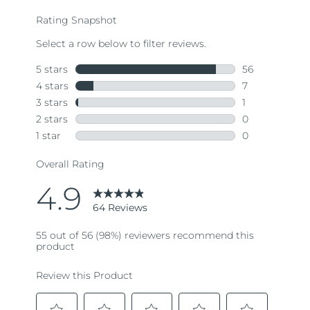
average
rating
value.
Read
64
Reviews.
Same
page
link.