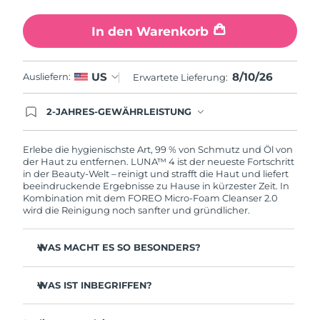
In den Warenkorb
8/10/26
US
Ausliefern:
Erwartete Lieferung:
2-JAHRES-GEWÄHRLEISTUNG
Mit deiner heutigen Bestellung registriere sich für
deine FOREO-Garantie. Das bedeutet: Falls du
innerhalb eines Jahres ab Kaufdatum Anlass zur
Erlebe die hygienischste Art, 99 % von Schmutz und Öl von
Beanstandung deines FOREO-Produktes haben
der Haut zu entfernen. LUNA™ 4 ist der neueste Fortschritt
solltest, bekommst du dieses Produkt von
in der Beauty-Welt – reinigt und strafft die Haut und liefert
FOREO gratis ersetzt.
beeindruckende Ergebnisse zu Hause in kürzester Zeit. In
Kombination mit dem FOREO Micro-Foam Cleanser 2.0
wird die Reinigung noch sanfter und gründlicher.
WAS MACHT ES SO BESONDERS?
96 % der Anwender:innen berichten von gesünder
aussehender Haut. 81 % berichten von weniger
WAS IST INBEGRIFFEN?
Unreinheiten.
LUNA™ 4
Entfernt tief sitzenden Schmutz und Öl, ohne die Haut