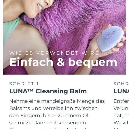
WIE ES VERWENDET WIRD
Einfach & bequem
SCHRITT 1
SCHR
LUNA™ Cleansing Balm
LUNA
Nehme eine mandelgroße Menge des
Entfe
Balsams und verreibe ihn zwischen
Verun
den Fingern, bis er zu einem Öl
hat, 
schmilzt. Dann mit kreisenden
Wasch