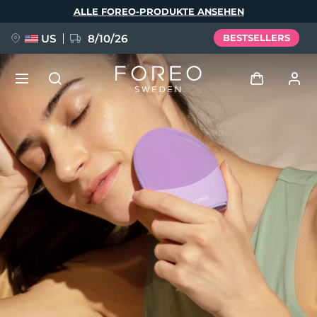
Direkt
ALLE FOREO-PRODUKTE ANSEHEN
zum
Inhalt
US
8/10/26
BESTSELLERS
NEU
Anmelden
Sprache
BREAKING NEWS
Benutzerkonto
English
Deutsch
Español
Meine Geräte
FAQ™ Pure Beauty-Tech Elixir
Français
Italiano
Português
Meine Bestellungen
Polski
Svenska
Русский
Türkçe
简体中文
繁體中文
Meine Adressen
issa™ Teeth Whitening Set
Meine Abonnements