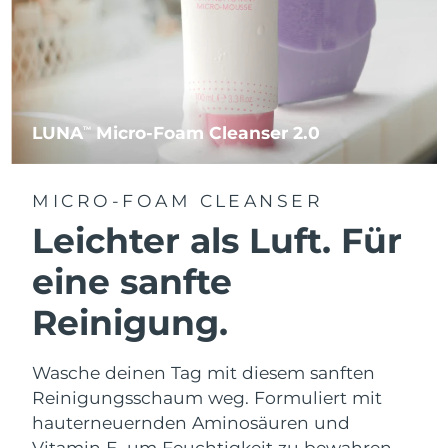
LUNA
Micro-Foam Cleanser 2.0
TM
MICRO-FOAM CLEANSER
Leichter als Luft. Für
eine sanfte
Reinigung.
Wasche deinen Tag mit diesem sanften
Reinigungsschaum weg. Formuliert mit
hauterneuernden Aminosäuren und
Vitamin E, um Feuchtigkeit zu bewahren.