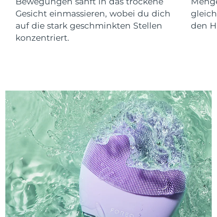
Bewegungen sanft in das trockene
Menge
Gesicht einmassieren, wobei du dich
gleic
auf die stark geschminkten Stellen
den Ha
konzentriert.