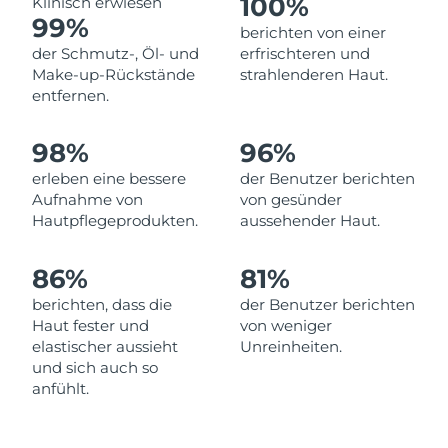
100%
Klinisch erwiesen
Norwegen
Erwartete Lieferung
8/9/26
99%
berichten von einer
der Schmutz-, Öl- und
erfrischteren und
Oman
Erwartete Lieferung
8/12/26
Make-up-Rückstände
strahlenderen Haut.
entfernen.
Philippinen
Erwartete Lieferung
8/12/26
98%
96%
Polen
Erwartete Lieferung
8/10/26
erleben eine bessere
der Benutzer berichten
Portugal
Erwartete Lieferung
8/9/26
Aufnahme von
von gesünder
Hautpflegeprodukten.
aussehender Haut.
Puerto Rico
Erwartete Lieferung
8/11/26
86%
81%
Katar
Erwartete Lieferung
8/10/26
berichten, dass die
der Benutzer berichten
Haut fester und
von weniger
Réunion
Erwartete Lieferung
8/14/26
elastischer aussieht
Unreinheiten.
und sich auch so
Rumänien
Erwartete Lieferung
8/9/26
anfühlt.
Russland
Erwartete Lieferung
8/17/26