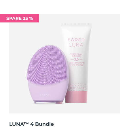
Saudi-Arabien
Erwartete Lieferung
8/10/26
SPARE 25 %
Singapur
Erwartete Lieferung
8/11/26
Slowakei
Erwartete Lieferung
8/9/26
Slowenien
Erwartete Lieferung
8/9/26
Südafrika
Erwartete Lieferung
8/17/26
Südkorea
Erwartete Lieferung
8/11/26
Spanien
Erwartete Lieferung
8/9/26
Schweden
Erwartete Lieferung
8/9/26
Schweiz
Erwartete Lieferung
8/9/26
LUNA™ 4 Bundle