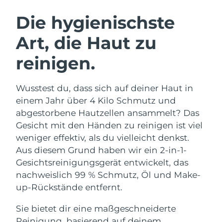
SCHWEDISCHE BEAUTY ROUTINE
Australien
Erwartete Lieferung
8/12/26
Die hygienischste
Österreich
Erwartete Lieferung
8/9/26
Art, die Haut zu
Bahrain
Erwartete Lieferung
8/10/26
reinigen.
Gesichtsreinigung
Gesichtsstraffung
Belgien
Erwartete Lieferung
8/9/26
LUNA™ 4 Set
BEAR™ 2 Set
Wusstest du, dass sich auf deiner Haut in
Anti-aging massage
Microcurrent toning
Bermuda
Erwartete Lieferung
8/15/26
einem Jahr über 4 Kilo Schmutz und
abgestorbene Hautzellen ansammelt? Das
Hydratisierung
Mundpflege
Bosnien und
Gesicht mit den Händen zu reinigen ist viel
Erwartete Lieferung
8/12/26
LUNA™ 4 Plus
BEAR™ 2 go
Herzegowina
UFO™ 3 Set
issa™ 4
weniger effektiv, als du vielleicht denkst.
Massage, LED heating
Microcurrent toning on-the-go
FAQ™ ANTI-AGING-BEHANDLUNG
Aus diesem Grund haben wir ein 2-in-1-
Deep facial hydration
Hybrid silicone sonic toothbrush
Brunei Darussalam
Erwartete Lieferung
8/14/26
Gesichtsreinigungsgerät entwickelt, das
NEW
nachweislich 99 % Schmutz, Öl und Make-
LUNA™ 4 Men
BEAR™ 2 eyes & lips
Bulgarien
Erwartete Lieferung
8/9/26
UFO™ 3 LED
issa™ 4 plus
up-Rückstände entfernt.
For men, anti-aging massage
Microcurrent line smoothing device
Near-infrared and red light therapy
Kanada
Smart hybrid silicone sonic toothbrush
Erwartete Lieferung
8/13/26
device
Anti-aging
LED-Behandlungen
Sie bietet dir eine maßgeschneiderte
Reinigung, basierend auf deinem