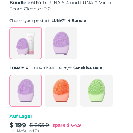
Taiwan
Erwartete Lieferung
8/14/26
Bundle enthält:
LUNA™ 4 und LUNA™ Micro-
Foam Cleanser 2.0
Thailand
Erwartete Lieferung
8/13/26
Choose your product:
LUNA™ 4 Bundle
Türkei
Erwartete Lieferung
8/10/26
Vereinigte Arabische
Erwartete Lieferung
8/10/26
Emirate
Vereinigtes
Erwartete Lieferung
8/9/26
LUNA™ 4
Auswählen Hauttyp:
Sensitive Haut
Königreich
Vereinigte Staaten
Erwartete Lieferung
8/10/26
Usbekistan
Erwartete Lieferung
8/14/26
Vietnam
Erwartete Lieferung
8/15/26
Auf Lager
$ 199
$ 263,9
spare
$ 64,9
Inkl. MwSt. und Zoll