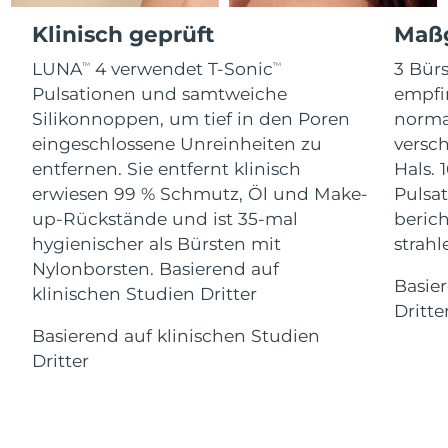
Advanced pore care essentials
For healthy hair
18% PAP
Klinisch geprüft
Maßg
Kosmetik
Männer
Isle of Man
Erwartete Lieferung
8/11/26
LUNA
4 verwendet T-Sonic
3 Bürs
TM
TM
Israel
Erwartete Lieferung
8/13/26
Pulsationen und samtweiche
empfi
Silikonnoppen, um tief in den Poren
norma
Italien
Erwartete Lieferung
8/9/26
eingeschlossene Unreinheiten zu
versc
Kaufe alles
entfernen. Sie entfernt klinisch
Hals. 
Japan
Erwartete Lieferung
8/12/26
erwiesen 99 % Schmutz, Öl und Make-
Pulsat
up-Rückstände und ist 35-mal
berich
Jersey
Erwartete Lieferung
8/14/26
FOREO APP
hygienischer als Bürsten mit
strah
Nylonborsten. Basierend auf
Kasachstan
Erwartete Lieferung
8/11/26
ÜBER
Basie
klinischen Studien Dritter
Dritte
Kuwait
Erwartete Lieferung
8/9/26
Basierend auf klinischen Studien
Dritter
Lettland
Erwartete Lieferung
8/9/26
Libanon
Erwartete Lieferung
8/10/26