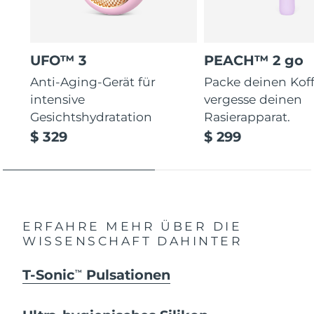
UFO™ 3
PEACH™ 2 go
Anti-Aging-Gerät für
Packe deinen Koff
intensive
vergesse deinen
Gesichtshydratation
Rasierapparat.
$ 329
$ 299
ERFAHRE MEHR ÜBER DIE
WISSENSCHAFT DAHINTER
T-Sonic
Pulsationen
TM