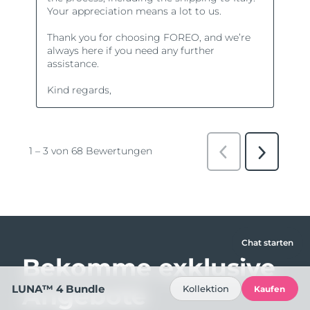
Chat starten
Bekomme exklusive
Angebote
LUNA™ 4 Bundle
Kollektion
Kaufen