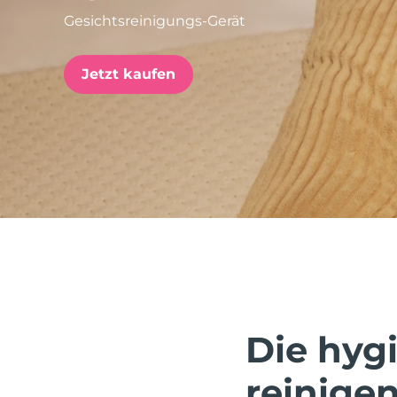
Gesichtsreinigungs-Gerät
issa™ Teeth Whitening Set
Jetzt kaufen
FAQ™ Dual LED Panel
BELIEBT
Sonderangebote
Bestseller
Die hygi
reinigen