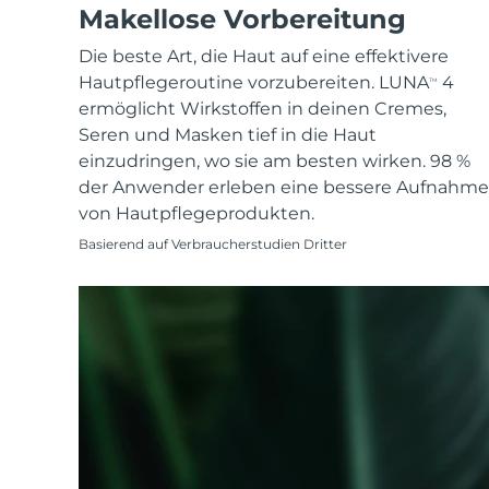
KIWI™ skincare
All acne treatment devices
All revitalizing eye massagers
Makellose Vorbereitung
Serum
issa™ Teeth Whitening Gel
Advanced pore care essentials
For healthy hair
18% PAP
Die beste Art, die Haut auf eine effektivere
Kosmetik
Männer
Hautpflegeroutine vorzubereiten. LUNA
4
TM
ermöglicht Wirkstoffen in deinen Cremes,
Seren und Masken tief in die Haut
einzudringen, wo sie am besten wirken. 98 %
der Anwender erleben eine bessere Aufnahme
Kaufe alles
von Hautpflegeprodukten.
Basierend auf Verbraucherstudien Dritter
FOREO APP
ÜBER