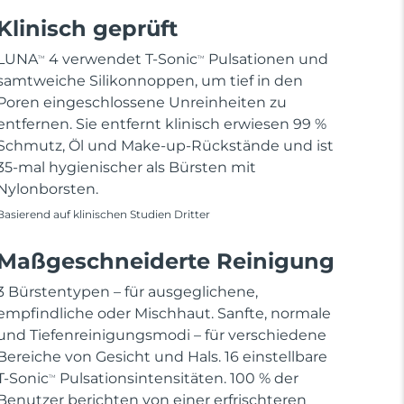
Klinisch geprüft
LUNA
4 verwendet T-Sonic
Pulsationen und
TM
TM
samtweiche Silikonnoppen, um tief in den
Poren eingeschlossene Unreinheiten zu
entfernen. Sie entfernt klinisch erwiesen 99 %
Schmutz, Öl und Make-up-Rückstände und ist
35-mal hygienischer als Bürsten mit
Nylonborsten.
Basierend auf klinischen Studien Dritter
Maßgeschneiderte Reinigung
3 Bürstentypen – für ausgeglichene,
empfindliche oder Mischhaut. Sanfte, normale
und Tiefenreinigungsmodi – für verschiedene
Bereiche von Gesicht und Hals. 16 einstellbare
T-Sonic
Pulsationsintensitäten. 100 % der
TM
Benutzer berichten von einer erfrischteren