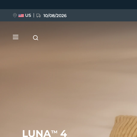
Direkt
zum
Inhalt
US
10/08/2026
NEU
BREAKING NEWS
FAQ™ Pure Beauty-Tech Elixir
LUNA
4
TM