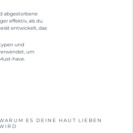
und abgestorbene
r effektiv, als du
erät entwickelt, das
ttypen und
 verwendet, um
 Must-have.
WARUM ES DEINE HAUT LIEBEN
WIRD