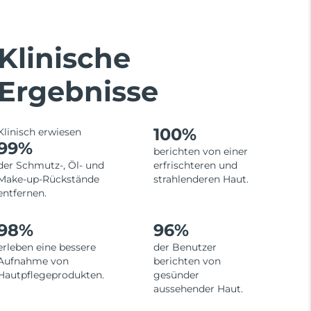
Klinische
Ergebnisse
100%
Klinisch erwiesen
99%
berichten von einer
der Schmutz-, Öl- und
erfrischteren und
Make-up-Rückstände
strahlenderen Haut.
entfernen.
98%
96%
erleben eine bessere
der Benutzer
Aufnahme von
berichten von
Hautpflegeprodukten.
gesünder
aussehender Haut.