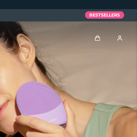
BESTSELLERS
Anmelden
Benutzerkonto
Meine Geräte
Meine Bestellungen
Meine Adressen
Meine Abonnements