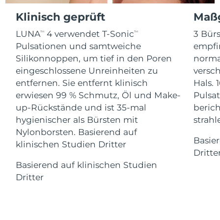
Advanced pore care essentials
For healthy hair
18% PAP
Klinisch geprüft
Maßg
Kosmetik
Männer
Isle of Man
Erwartete Lieferung
8/14/26
LUNA
4 verwendet T-Sonic
3 Bürs
TM
TM
Israel
Erwartete Lieferung
8/16/26
Pulsationen und samtweiche
empfi
Silikonnoppen, um tief in den Poren
norma
Italien
Erwartete Lieferung
8/12/26
eingeschlossene Unreinheiten zu
versc
Kaufe alles
entfernen. Sie entfernt klinisch
Hals. 
Japan
Erwartete Lieferung
8/15/26
erwiesen 99 % Schmutz, Öl und Make-
Pulsat
up-Rückstände und ist 35-mal
berich
Jersey
Erwartete Lieferung
8/17/26
FOREO APP
hygienischer als Bürsten mit
strah
Nylonborsten. Basierend auf
Kasachstan
Erwartete Lieferung
8/14/26
ÜBER
Basie
klinischen Studien Dritter
Dritte
Kuwait
Erwartete Lieferung
8/12/26
Basierend auf klinischen Studien
Dritter
Lettland
Erwartete Lieferung
8/12/26
Libanon
Erwartete Lieferung
8/13/26