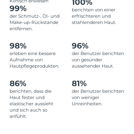
100%
Klinisch erwiesen
Norwegen
Erwartete Lieferung
8/12/26
99%
berichten von einer
der Schmutz-, Öl- und
erfrischteren und
Oman
Erwartete Lieferung
8/15/26
Make-up-Rückstände
strahlenderen Haut.
entfernen.
Philippinen
Erwartete Lieferung
8/15/26
98%
96%
Polen
Erwartete Lieferung
8/13/26
erleben eine bessere
der Benutzer berichten
Portugal
Erwartete Lieferung
8/12/26
Aufnahme von
von gesünder
Hautpflegeprodukten.
aussehender Haut.
Puerto Rico
Erwartete Lieferung
8/14/26
86%
81%
Katar
Erwartete Lieferung
8/13/26
berichten, dass die
der Benutzer berichten
Haut fester und
von weniger
Réunion
Erwartete Lieferung
8/17/26
elastischer aussieht
Unreinheiten.
und sich auch so
Rumänien
Erwartete Lieferung
8/12/26
anfühlt.
Russland
Erwartete Lieferung
8/20/26