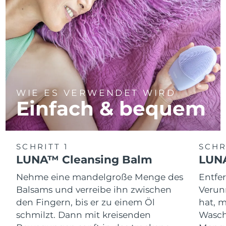
WIE ES VERWENDET WIRD
Einfach & bequem
SCHRITT 1
SCHR
LUNA™ Cleansing Balm
LUNA
Nehme eine mandelgroße Menge des
Entfe
Balsams und verreibe ihn zwischen
Verun
den Fingern, bis er zu einem Öl
hat, 
schmilzt. Dann mit kreisenden
Wasch