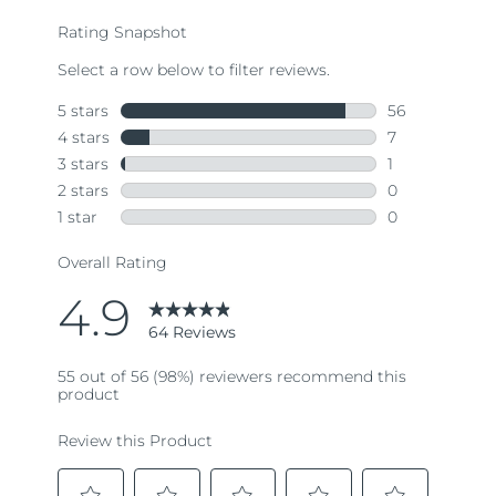
average
rating
value.
Read
64
Reviews.
Same
page
link.