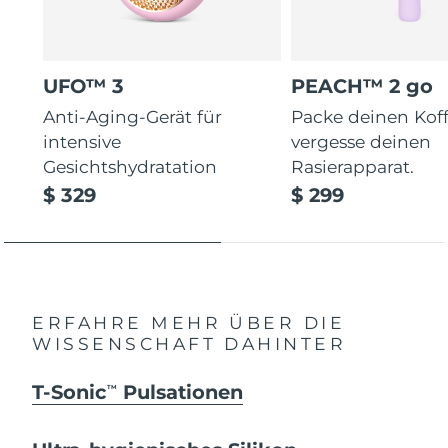
UFO™ 3
PEACH™ 2 go
Anti-Aging-Gerät für
Packe deinen Koff
intensive
vergesse deinen
Gesichtshydratation
Rasierapparat.
$ 329
$ 299
ERFAHRE MEHR ÜBER DIE
WISSENSCHAFT DAHINTER
T-Sonic
Pulsationen
TM