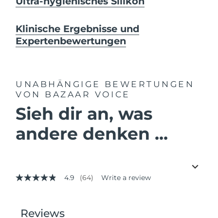
Ultra-hygienisches Silikon
Klinische Ergebnisse und
Expertenbewertungen
UNABHÄNGIGE BEWERTUNGEN
VON BAZAAR VOICE
Sieh dir an, was
andere denken ...
4.9
(64)
Write a review
4.9
out
of
5
stars,