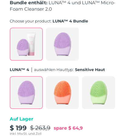
Taiwan
Erwartete Lieferung
8/17/26
Bundle enthält:
LUNA™ 4 und LUNA™ Micro-
Foam Cleanser 2.0
Thailand
Erwartete Lieferung
8/16/26
Choose your product:
LUNA™ 4 Bundle
Türkei
Erwartete Lieferung
8/13/26
Vereinigte Arabische
Erwartete Lieferung
8/13/26
Emirate
Vereinigtes
Erwartete Lieferung
8/12/26
LUNA™ 4
Auswählen Hauttyp:
Sensitive Haut
Königreich
Vereinigte Staaten
Erwartete Lieferung
8/13/26
Usbekistan
Erwartete Lieferung
8/17/26
Vietnam
Erwartete Lieferung
8/18/26
Auf Lager
$ 199
$ 263,9
spare
$ 64,9
Inkl. MwSt. und Zoll