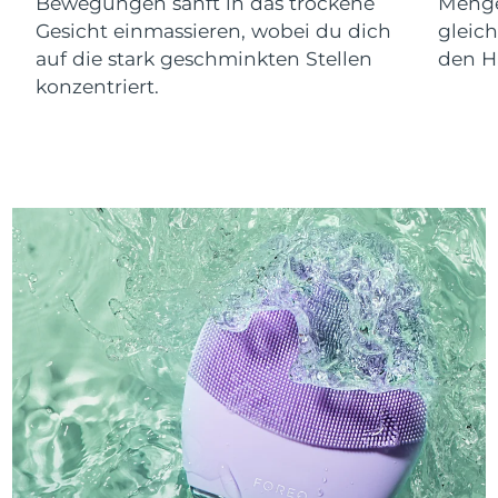
Bewegungen sanft in das trockene
Menge
Gesicht einmassieren, wobei du dich
gleic
auf die stark geschminkten Stellen
den Ha
konzentriert.