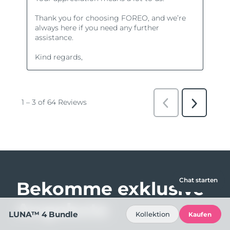
Chat starten
Bekomme exklusive
Angebote
LUNA™ 4 Bundle
Kollektion
Kaufen