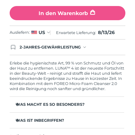
In den Warenkorb
8/13/26
US
Ausliefern:
Erwartete Lieferung:
2-JAHRES-GEWÄHRLEISTUNG
Mit deiner heutigen Bestellung registriere sich für
deine FOREO-Garantie. Das bedeutet: Falls du
innerhalb eines Jahres ab Kaufdatum Anlass zur
Erlebe die hygienischste Art, 99 % von Schmutz und Öl von
Beanstandung deines FOREO-Produktes haben
der Haut zu entfernen. LUNA™ 4 ist der neueste Fortschritt
solltest, bekommst du dieses Produkt von
in der Beauty-Welt – reinigt und strafft die Haut und liefert
FOREO gratis ersetzt.
beeindruckende Ergebnisse zu Hause in kürzester Zeit. In
Kombination mit dem FOREO Micro-Foam Cleanser 2.0
wird die Reinigung noch sanfter und gründlicher.
WAS MACHT ES SO BESONDERS?
96 % der Anwender:innen berichten von gesünder
aussehender Haut. 81 % berichten von weniger
WAS IST INBEGRIFFEN?
Unreinheiten.
LUNA™ 4
Entfernt tief sitzenden Schmutz und Öl, ohne die Haut