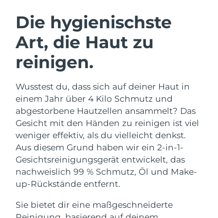
SCHWEDISCHE BEAUTY ROUTINE
Australien
Erwartete Lieferung
8/15/26
Die hygienischste
Österreich
Erwartete Lieferung
8/12/26
Art, die Haut zu
Bahrain
Erwartete Lieferung
8/13/26
reinigen.
Gesichtsreinigung
Gesichtsstraffung
Belgien
Erwartete Lieferung
8/12/26
LUNA™ 4 Set
BEAR™ 2 Set
Wusstest du, dass sich auf deiner Haut in
Anti-aging massage
Microcurrent toning
Bermuda
Erwartete Lieferung
8/18/26
einem Jahr über 4 Kilo Schmutz und
abgestorbene Hautzellen ansammelt? Das
Hydratisierung
Mundpflege
Bosnien und
Gesicht mit den Händen zu reinigen ist viel
Erwartete Lieferung
8/15/26
LUNA™ 4 Plus
BEAR™ 2 go
Herzegowina
UFO™ 3 Set
issa™ 4
weniger effektiv, als du vielleicht denkst.
Massage, LED heating
Microcurrent toning on-the-go
FAQ™ ANTI-AGING-BEHANDLUNG
Aus diesem Grund haben wir ein 2-in-1-
Deep facial hydration
Hybrid silicone sonic toothbrush
Brunei Darussalam
Erwartete Lieferung
8/17/26
Gesichtsreinigungsgerät entwickelt, das
NEW
nachweislich 99 % Schmutz, Öl und Make-
LUNA™ 4 Men
BEAR™ 2 eyes & lips
Bulgarien
Erwartete Lieferung
8/12/26
UFO™ 3 LED
issa™ 4 plus
up-Rückstände entfernt.
For men, anti-aging massage
Microcurrent line smoothing device
Near-infrared and red light therapy
Kanada
Smart hybrid silicone sonic toothbrush
Erwartete Lieferung
8/16/26
device
Anti-aging
LED-Behandlungen
Sie bietet dir eine maßgeschneiderte
Reinigung, basierend auf deinem