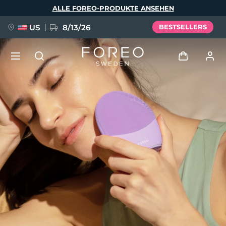
Direkt
ALLE FOREO-PRODUKTE ANSEHEN
zum
Inhalt
US
8/13/26
BESTSELLERS
NEU
Anmelden
Sprache
BREAKING NEWS
Benutzerkonto
English
Deutsch
Español
Meine Geräte
FAQ™ Pure Beauty-Tech Elixir
Français
Italiano
Português
Meine Bestellungen
Polski
Svenska
Русский
Türkçe
简体中文
繁體中文
Meine Adressen
issa™ Teeth Whitening Set
Meine Abonnements