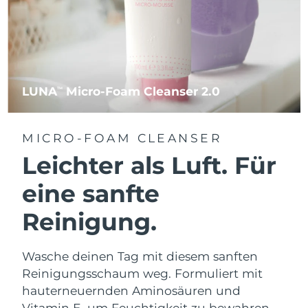
LUNA
Micro-Foam Cleanser 2.0
TM
MICRO-FOAM CLEANSER
Leichter als Luft. Für
eine sanfte
Reinigung.
Wasche deinen Tag mit diesem sanften
Reinigungsschaum weg. Formuliert mit
hauterneuernden Aminosäuren und
Vitamin E, um Feuchtigkeit zu bewahren.