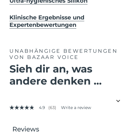
Ultra-hygienisches Silikon
Klinische Ergebnisse und
Expertenbewertungen
UNABHÄNGIGE BEWERTUNGEN
VON BAZAAR VOICE
Sieh dir an, was
andere denken ...
4.9
(63)
Write a review
4.9
out
of
5
stars,