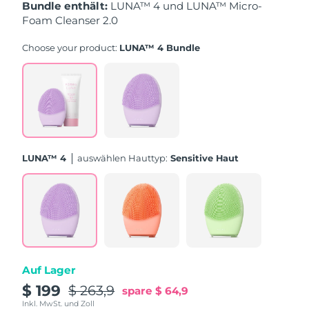
Taiwan
Erwartete Lieferung
8/13/26
Bundle enthält:
LUNA™ 4 und LUNA™ Micro-
Foam Cleanser 2.0
Thailand
Erwartete Lieferung
8/12/26
Choose your product:
LUNA™ 4 Bundle
Türkei
Erwartete Lieferung
8/9/26
Vereinigte Arabische
Erwartete Lieferung
8/9/26
Emirate
Vereinigtes
Erwartete Lieferung
8/8/26
LUNA™ 4
Auswählen Hauttyp:
Sensitive Haut
Königreich
Vereinigte Staaten
Erwartete Lieferung
8/9/26
Usbekistan
Erwartete Lieferung
8/13/26
Vietnam
Erwartete Lieferung
8/14/26
Auf Lager
$ 199
$ 263,9
spare
$ 64,9
Inkl. MwSt. und Zoll