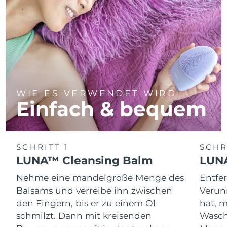
WIE ES VERWENDET WIRD
Einfach & bequem
SCHRITT 1
SCHR
LUNA™ Cleansing Balm
LUNA
Nehme eine mandelgroße Menge des
Entfe
Balsams und verreibe ihn zwischen
Verun
den Fingern, bis er zu einem Öl
hat, 
schmilzt. Dann mit kreisenden
Wasch