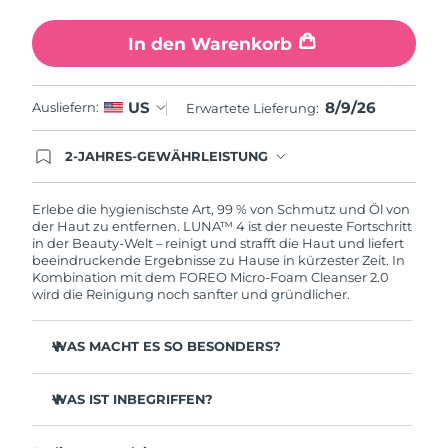
In den Warenkorb
8/9/26
US
Ausliefern:
Erwartete Lieferung:
2-JAHRES-GEWÄHRLEISTUNG
Mit deiner heutigen Bestellung registriere sich für
deine FOREO-Garantie. Das bedeutet: Falls du
innerhalb eines Jahres ab Kaufdatum Anlass zur
Erlebe die hygienischste Art, 99 % von Schmutz und Öl von
Beanstandung deines FOREO-Produktes haben
der Haut zu entfernen. LUNA™ 4 ist der neueste Fortschritt
solltest, bekommst du dieses Produkt von
in der Beauty-Welt – reinigt und strafft die Haut und liefert
FOREO gratis ersetzt.
beeindruckende Ergebnisse zu Hause in kürzester Zeit. In
Kombination mit dem FOREO Micro-Foam Cleanser 2.0
wird die Reinigung noch sanfter und gründlicher.
WAS MACHT ES SO BESONDERS?
96 % der Anwender:innen berichten von gesünder
aussehender Haut. 81 % berichten von weniger
WAS IST INBEGRIFFEN?
Unreinheiten.
LUNA™ 4
Entfernt tief sitzenden Schmutz und Öl, ohne die Haut