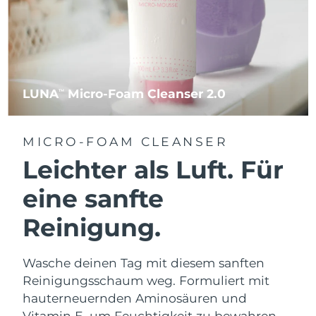
LUNA
Micro-Foam Cleanser 2.0
TM
MICRO-FOAM CLEANSER
Leichter als Luft. Für
eine sanfte
Reinigung.
Wasche deinen Tag mit diesem sanften
Reinigungsschaum weg. Formuliert mit
hauterneuernden Aminosäuren und
Vitamin E, um Feuchtigkeit zu bewahren.