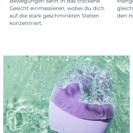
Bewegungen sanft in das trockene
Menge
Gesicht einmassieren, wobei du dich
gleic
auf die stark geschminkten Stellen
den Ha
konzentriert.