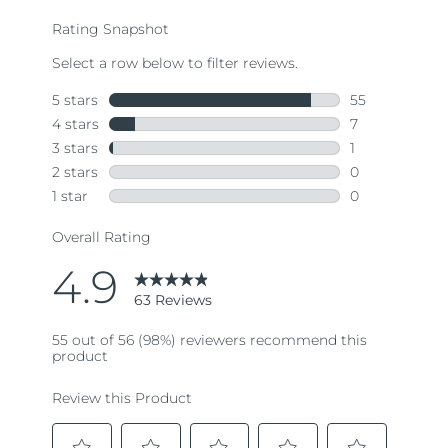
average
rating
value.
Read
63
Reviews.
Same
page
link.