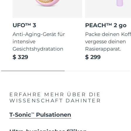
UFO™ 3
PEACH™ 2 go
Anti-Aging-Gerät für
Packe deinen Koff
intensive
vergesse deinen
Gesichtshydratation
Rasierapparat.
$ 329
$ 299
ERFAHRE MEHR ÜBER DIE
WISSENSCHAFT DAHINTER
T-Sonic
Pulsationen
TM