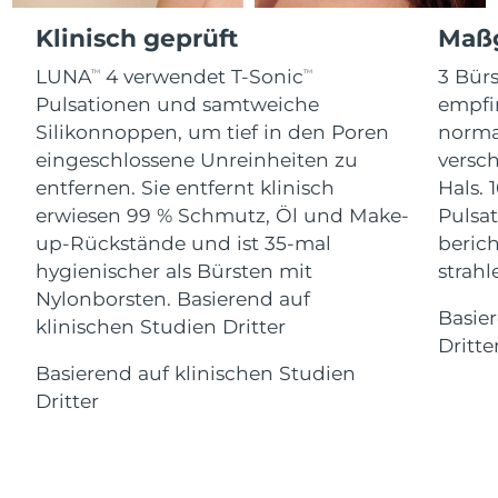
Advanced pore care essentials
For healthy hair
18% PAP
Klinisch geprüft
Maßg
Kosmetik
Männer
Isle of Man
Erwartete Lieferung
8/10/26
LUNA
4 verwendet T-Sonic
3 Bürs
TM
TM
Israel
Erwartete Lieferung
8/12/26
Pulsationen und samtweiche
empfi
Silikonnoppen, um tief in den Poren
norma
Italien
Erwartete Lieferung
8/8/26
eingeschlossene Unreinheiten zu
versc
Kaufe alles
entfernen. Sie entfernt klinisch
Hals. 
Japan
Erwartete Lieferung
8/11/26
erwiesen 99 % Schmutz, Öl und Make-
Pulsat
up-Rückstände und ist 35-mal
berich
Jersey
Erwartete Lieferung
8/13/26
FOREO APP
hygienischer als Bürsten mit
strah
Nylonborsten. Basierend auf
Kasachstan
Erwartete Lieferung
8/10/26
ÜBER
Basie
klinischen Studien Dritter
Dritte
Kuwait
Erwartete Lieferung
8/8/26
Basierend auf klinischen Studien
Dritter
Lettland
Erwartete Lieferung
8/8/26
Libanon
Erwartete Lieferung
8/9/26