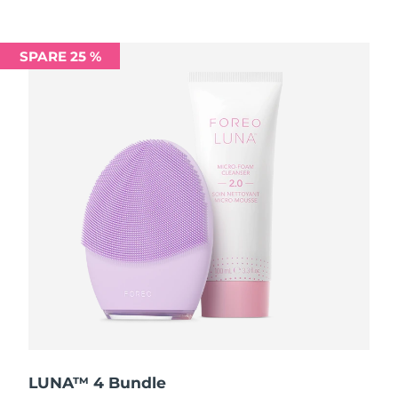
Saudi-Arabien
Erwartete Lieferung
8/9/26
SPARE 25 %
Singapur
Erwartete Lieferung
8/10/26
Slowakei
Erwartete Lieferung
8/8/26
Slowenien
Erwartete Lieferung
8/8/26
Südafrika
Erwartete Lieferung
8/16/26
Südkorea
Erwartete Lieferung
8/10/26
Spanien
Erwartete Lieferung
8/8/26
Schweden
Erwartete Lieferung
8/8/26
Schweiz
Erwartete Lieferung
8/8/26
LUNA™ 4 Bundle