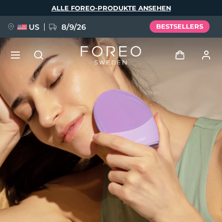
Direkt
ALLE FOREO-PRODUKTE ANSEHEN
zum
Inhalt
US
8/9/26
BESTSELLERS
NEU
Anmelden
Sprache
BREAKING NEWS
Benutzerkonto
English
Deutsch
Español
Meine Geräte
FAQ™ Pure Beauty-Tech Elixir
Français
Italiano
Português
Meine Bestellungen
Polski
Svenska
Русский
Türkçe
简体中文
繁體中文
Meine Adressen
issa™ Teeth Whitening Set
Meine Abonnements