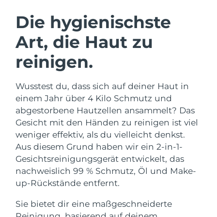
SCHWEDISCHE BEAUTY ROUTINE
Australien
Erwartete Lieferung
8/11/26
Die hygienischste
Österreich
Erwartete Lieferung
8/8/26
Art, die Haut zu
Bahrain
Erwartete Lieferung
8/9/26
reinigen.
Gesichtsreinigung
Gesichtsstraffung
Belgien
Erwartete Lieferung
8/8/26
LUNA™ 4 Set
BEAR™ 2 Set
Wusstest du, dass sich auf deiner Haut in
Anti-aging massage
Microcurrent toning
Bermuda
Erwartete Lieferung
8/14/26
einem Jahr über 4 Kilo Schmutz und
abgestorbene Hautzellen ansammelt? Das
Hydratisierung
Mundpflege
Bosnien und
Gesicht mit den Händen zu reinigen ist viel
Erwartete Lieferung
8/11/26
LUNA™ 4 Plus
BEAR™ 2 go
Herzegowina
UFO™ 3 Set
issa™ 4
weniger effektiv, als du vielleicht denkst.
Massage, LED heating
Microcurrent toning on-the-go
FAQ™ ANTI-AGING-BEHANDLUNG
Aus diesem Grund haben wir ein 2-in-1-
Deep facial hydration
Hybrid silicone sonic toothbrush
Brunei Darussalam
Erwartete Lieferung
8/13/26
Gesichtsreinigungsgerät entwickelt, das
NEW
nachweislich 99 % Schmutz, Öl und Make-
LUNA™ 4 Men
BEAR™ 2 eyes & lips
Bulgarien
Erwartete Lieferung
8/8/26
UFO™ 3 LED
issa™ 4 plus
up-Rückstände entfernt.
For men, anti-aging massage
Microcurrent line smoothing device
Near-infrared and red light therapy
Kanada
Smart hybrid silicone sonic toothbrush
Erwartete Lieferung
8/12/26
device
Anti-aging
LED-Behandlungen
Sie bietet dir eine maßgeschneiderte
Reinigung, basierend auf deinem