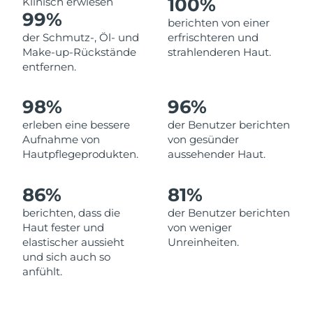
100%
Klinisch erwiesen
Norwegen
Erwartete Lieferung
8/8/26
99%
berichten von einer
der Schmutz-, Öl- und
erfrischteren und
Oman
Erwartete Lieferung
8/11/26
Make-up-Rückstände
strahlenderen Haut.
entfernen.
Philippinen
Erwartete Lieferung
8/11/26
98%
96%
Polen
Erwartete Lieferung
8/9/26
erleben eine bessere
der Benutzer berichten
Portugal
Erwartete Lieferung
8/8/26
Aufnahme von
von gesünder
Hautpflegeprodukten.
aussehender Haut.
Puerto Rico
Erwartete Lieferung
8/10/26
86%
81%
Katar
Erwartete Lieferung
8/9/26
berichten, dass die
der Benutzer berichten
Haut fester und
von weniger
Réunion
Erwartete Lieferung
8/13/26
elastischer aussieht
Unreinheiten.
und sich auch so
Rumänien
Erwartete Lieferung
8/8/26
anfühlt.
Russland
Erwartete Lieferung
8/16/26