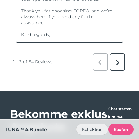
Chat starten
Bekomme exklusive
Angebote
LUNA™ 4 Bundle
Kollektion
Kaufen