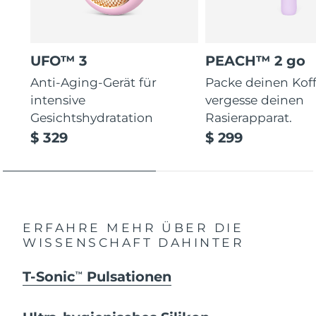
UFO™ 3
PEACH™ 2 go
Anti-Aging-Gerät für
Packe deinen Koff
intensive
vergesse deinen
Gesichtshydratation
Rasierapparat.
$ 329
$ 299
ERFAHRE MEHR ÜBER DIE
WISSENSCHAFT DAHINTER
T-Sonic
Pulsationen
TM