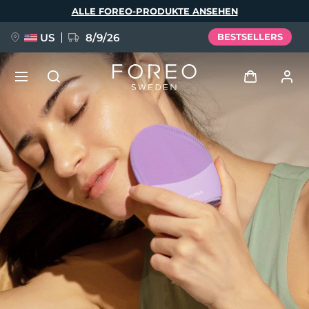
Direkt
ALLE FOREO-PRODUKTE ANSEHEN
zum
Inhalt
US
8/9/26
BESTSELLERS
NEU
Anmelden
Sprache
BREAKING NEWS
Benutzerkonto
English
Deutsch
Español
Meine Geräte
FAQ™ Pure Beauty-Tech Elixir
Français
Italiano
Português
Meine Bestellungen
Polski
Svenska
Русский
Türkçe
简体中文
繁體中文
Meine Adressen
issa™ Teeth Whitening Set
Meine Abonnements