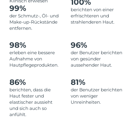
100%
Klinisch erwiesen
Norwegen
Erwartete Lieferung
8/8/26
99%
berichten von einer
der Schmutz-, Öl- und
erfrischteren und
Oman
Erwartete Lieferung
8/11/26
Make-up-Rückstände
strahlenderen Haut.
entfernen.
Philippinen
Erwartete Lieferung
8/11/26
98%
96%
Polen
Erwartete Lieferung
8/9/26
erleben eine bessere
der Benutzer berichten
Portugal
Erwartete Lieferung
8/8/26
Aufnahme von
von gesünder
Hautpflegeprodukten.
aussehender Haut.
Puerto Rico
Erwartete Lieferung
8/10/26
86%
81%
Katar
Erwartete Lieferung
8/9/26
berichten, dass die
der Benutzer berichten
Haut fester und
von weniger
Réunion
Erwartete Lieferung
8/13/26
elastischer aussieht
Unreinheiten.
und sich auch so
Rumänien
Erwartete Lieferung
8/8/26
anfühlt.
Russland
Erwartete Lieferung
8/16/26