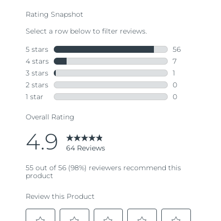
average
rating
value.
Read
64
Reviews.
Same
page
link.