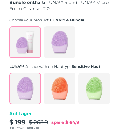
Taiwan
Erwartete Lieferung
8/13/26
Bundle enthält:
LUNA™ 4 und LUNA™ Micro-
Foam Cleanser 2.0
Thailand
Erwartete Lieferung
8/12/26
Choose your product:
LUNA™ 4 Bundle
Türkei
Erwartete Lieferung
8/9/26
Vereinigte Arabische
Erwartete Lieferung
8/9/26
Emirate
Vereinigtes
Erwartete Lieferung
8/8/26
LUNA™ 4
Auswählen Hauttyp:
Sensitive Haut
Königreich
Vereinigte Staaten
Erwartete Lieferung
8/9/26
Usbekistan
Erwartete Lieferung
8/13/26
Vietnam
Erwartete Lieferung
8/14/26
Auf Lager
$ 199
$ 263,9
spare
$ 64,9
Inkl. MwSt. und Zoll