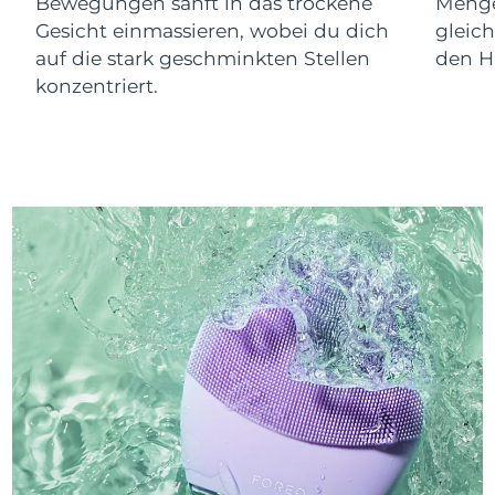
Bewegungen sanft in das trockene
Menge
Gesicht einmassieren, wobei du dich
gleic
auf die stark geschminkten Stellen
den Ha
konzentriert.