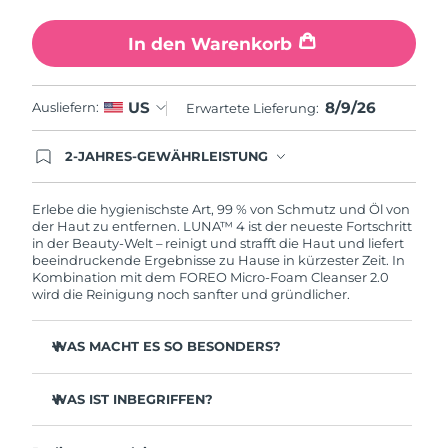
In den Warenkorb
8/9/26
US
Ausliefern:
Erwartete Lieferung:
2-JAHRES-GEWÄHRLEISTUNG
Mit deiner heutigen Bestellung registriere sich für
deine FOREO-Garantie. Das bedeutet: Falls du
innerhalb eines Jahres ab Kaufdatum Anlass zur
Erlebe die hygienischste Art, 99 % von Schmutz und Öl von
Beanstandung deines FOREO-Produktes haben
der Haut zu entfernen. LUNA™ 4 ist der neueste Fortschritt
solltest, bekommst du dieses Produkt von
in der Beauty-Welt – reinigt und strafft die Haut und liefert
FOREO gratis ersetzt.
beeindruckende Ergebnisse zu Hause in kürzester Zeit. In
Kombination mit dem FOREO Micro-Foam Cleanser 2.0
wird die Reinigung noch sanfter und gründlicher.
WAS MACHT ES SO BESONDERS?
96 % der Anwender:innen berichten von gesünder
aussehender Haut. 81 % berichten von weniger
WAS IST INBEGRIFFEN?
Unreinheiten.
LUNA™ 4
Entfernt tief sitzenden Schmutz und Öl, ohne die Haut