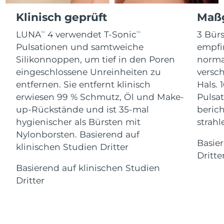
Advanced pore care essentials
For healthy hair
18% PAP
Klinisch geprüft
Maßg
Kosmetik
Männer
Isle of Man
Erwartete Lieferung
8/10/26
LUNA
4 verwendet T-Sonic
3 Bürs
TM
TM
Israel
Erwartete Lieferung
8/12/26
Pulsationen und samtweiche
empfi
Silikonnoppen, um tief in den Poren
norma
Italien
Erwartete Lieferung
8/8/26
eingeschlossene Unreinheiten zu
versc
Kaufe alles
entfernen. Sie entfernt klinisch
Hals. 
Japan
Erwartete Lieferung
8/11/26
erwiesen 99 % Schmutz, Öl und Make-
Pulsat
up-Rückstände und ist 35-mal
berich
Jersey
Erwartete Lieferung
8/13/26
FOREO APP
hygienischer als Bürsten mit
strah
Nylonborsten. Basierend auf
Kasachstan
Erwartete Lieferung
8/10/26
ÜBER
Basie
klinischen Studien Dritter
Dritte
Kuwait
Erwartete Lieferung
8/8/26
Basierend auf klinischen Studien
Dritter
Lettland
Erwartete Lieferung
8/8/26
Libanon
Erwartete Lieferung
8/9/26