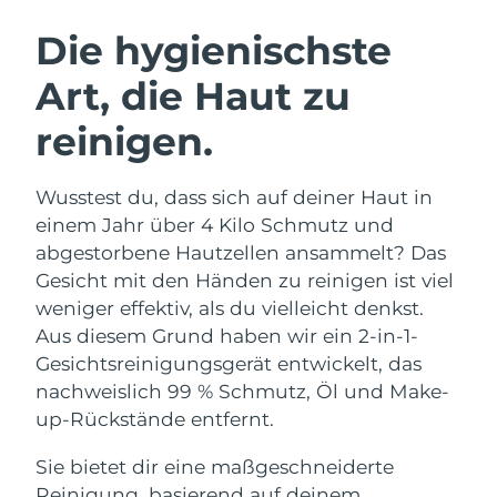
SCHWEDISCHE BEAUTY ROUTINE
Australien
Erwartete Lieferung
8/11/26
Die hygienischste
Österreich
Erwartete Lieferung
8/8/26
Art, die Haut zu
Bahrain
Erwartete Lieferung
8/9/26
reinigen.
Gesichtsreinigung
Gesichtsstraffung
Belgien
Erwartete Lieferung
8/8/26
LUNA™ 4 Set
BEAR™ 2 Set
Wusstest du, dass sich auf deiner Haut in
Anti-aging massage
Microcurrent toning
Bermuda
Erwartete Lieferung
8/14/26
einem Jahr über 4 Kilo Schmutz und
abgestorbene Hautzellen ansammelt? Das
Hydratisierung
Mundpflege
Bosnien und
Gesicht mit den Händen zu reinigen ist viel
Erwartete Lieferung
8/11/26
LUNA™ 4 Plus
BEAR™ 2 go
Herzegowina
UFO™ 3 Set
issa™ 4
weniger effektiv, als du vielleicht denkst.
Massage, LED heating
Microcurrent toning on-the-go
FAQ™ ANTI-AGING-BEHANDLUNG
Aus diesem Grund haben wir ein 2-in-1-
Deep facial hydration
Hybrid silicone sonic toothbrush
Brunei Darussalam
Erwartete Lieferung
8/13/26
Gesichtsreinigungsgerät entwickelt, das
NEW
nachweislich 99 % Schmutz, Öl und Make-
LUNA™ 4 Men
BEAR™ 2 eyes & lips
Bulgarien
Erwartete Lieferung
8/8/26
UFO™ 3 LED
issa™ 4 plus
up-Rückstände entfernt.
For men, anti-aging massage
Microcurrent line smoothing device
Near-infrared and red light therapy
Kanada
Smart hybrid silicone sonic toothbrush
Erwartete Lieferung
8/12/26
device
Anti-aging
LED-Behandlungen
Sie bietet dir eine maßgeschneiderte
Reinigung, basierend auf deinem