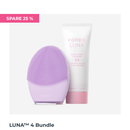
Saudi-Arabien
Erwartete Lieferung
8/9/26
SPARE 25 %
Singapur
Erwartete Lieferung
8/10/26
Slowakei
Erwartete Lieferung
8/8/26
Slowenien
Erwartete Lieferung
8/8/26
Südafrika
Erwartete Lieferung
8/16/26
Südkorea
Erwartete Lieferung
8/10/26
Spanien
Erwartete Lieferung
8/8/26
Schweden
Erwartete Lieferung
8/8/26
Schweiz
Erwartete Lieferung
8/8/26
LUNA™ 4 Bundle