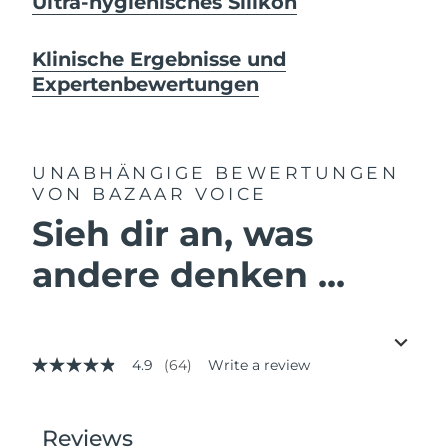
Ultra-hygienisches Silikon
Klinische Ergebnisse und
Expertenbewertungen
UNABHÄNGIGE BEWERTUNGEN
VON BAZAAR VOICE
Sieh dir an, was
andere denken ...
4.9
(64)
Write a review
4.9
out
of
5
stars,