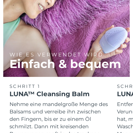
WIE ES VERWENDET WIRD
Einfach & bequem
SCHRITT 1
SCHR
LUNA™ Cleansing Balm
LUNA
Nehme eine mandelgroße Menge des
Entfe
Balsams und verreibe ihn zwischen
Verun
den Fingern, bis er zu einem Öl
hat, 
schmilzt. Dann mit kreisenden
Wasch