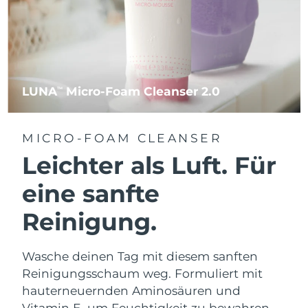
LUNA
Micro-Foam Cleanser 2.0
TM
MICRO-FOAM CLEANSER
Leichter als Luft. Für
eine sanfte
Reinigung.
Wasche deinen Tag mit diesem sanften
Reinigungsschaum weg. Formuliert mit
hauterneuernden Aminosäuren und
Vitamin E, um Feuchtigkeit zu bewahren.