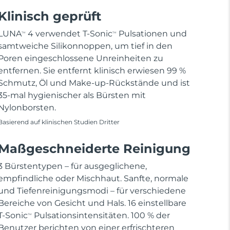
Klinisch geprüft
LUNA
4 verwendet T-Sonic
Pulsationen und
TM
TM
samtweiche Silikonnoppen, um tief in den
Poren eingeschlossene Unreinheiten zu
entfernen. Sie entfernt klinisch erwiesen 99 %
Schmutz, Öl und Make-up-Rückstände und ist
35-mal hygienischer als Bürsten mit
Nylonborsten.
Basierend auf klinischen Studien Dritter
Maßgeschneiderte Reinigung
3 Bürstentypen – für ausgeglichene,
empfindliche oder Mischhaut. Sanfte, normale
und Tiefenreinigungsmodi – für verschiedene
Bereiche von Gesicht und Hals. 16 einstellbare
T-Sonic
Pulsationsintensitäten. 100 % der
TM
Benutzer berichten von einer erfrischteren