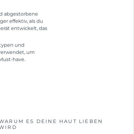
und abgestorbene
r effektiv, als du
erät entwickelt, das
ttypen und
 verwendet, um
 Must-have.
WARUM ES DEINE HAUT LIEBEN
WIRD