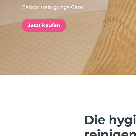
Gesichtsreinigungs-Gerät
issa™ Teeth Whitening Set
Jetzt kaufen
FAQ™ Dual LED Panel
BELIEBT
Sonderangebote
Bestseller
Die hygi
reinigen