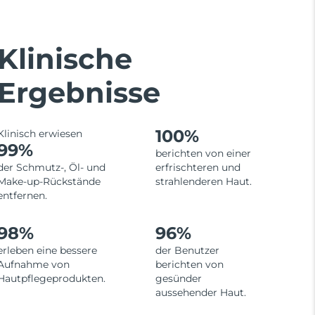
Klinische
Ergebnisse
100%
Klinisch erwiesen
99%
berichten von einer
der Schmutz-, Öl- und
erfrischteren und
Make-up-Rückstände
strahlenderen Haut.
entfernen.
98%
96%
erleben eine bessere
der Benutzer
Aufnahme von
berichten von
Hautpflegeprodukten.
gesünder
aussehender Haut.