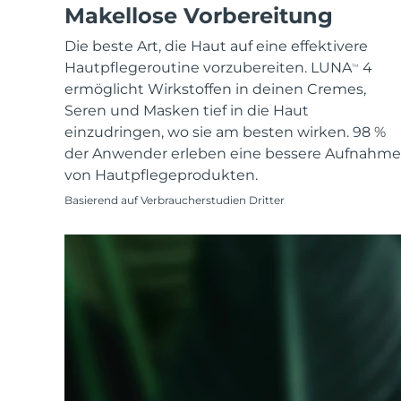
KIWI™ skincare
All acne treatment devices
All revitalizing eye massagers
Makellose Vorbereitung
Serum
issa™ Teeth Whitening Gel
Advanced pore care essentials
For healthy hair
18% PAP
Die beste Art, die Haut auf eine effektivere
Kosmetik
Männer
Hautpflegeroutine vorzubereiten. LUNA
4
TM
ermöglicht Wirkstoffen in deinen Cremes,
Seren und Masken tief in die Haut
einzudringen, wo sie am besten wirken. 98 %
der Anwender erleben eine bessere Aufnahme
Kaufe alles
von Hautpflegeprodukten.
Basierend auf Verbraucherstudien Dritter
FOREO APP
ÜBER