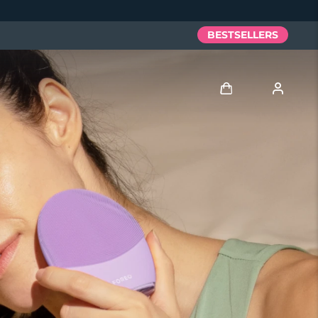
BESTSELLERS
Anmelden
Benutzerkonto
Meine Geräte
Meine Bestellungen
Meine Adressen
Meine Abonnements