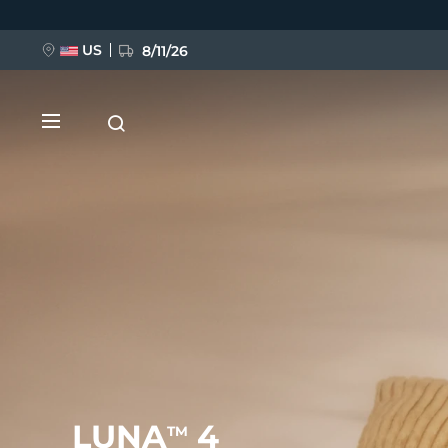
Direkt
zum
Inhalt
US
8/11/26
NEU
BREAKING NEWS
FAQ™ Pure Beauty-Tech Elixir
LUNA
4
TM