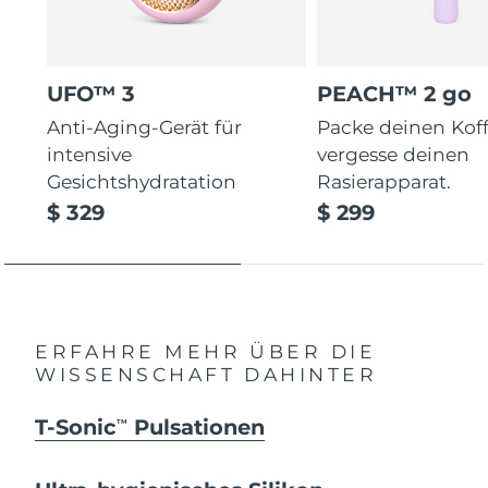
UFO™ 3
PEACH™ 2 go
Anti-Aging-Gerät für
Packe deinen Koff
intensive
vergesse deinen
Gesichtshydratation
Rasierapparat.
$ 329
$ 299
ERFAHRE MEHR ÜBER DIE
WISSENSCHAFT DAHINTER
T-Sonic
Pulsationen
TM