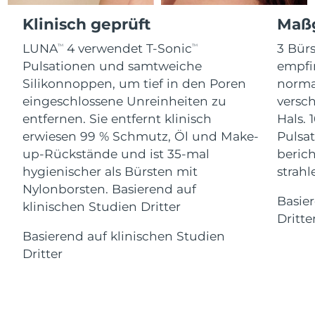
Advanced pore care essentials
For healthy hair
18% PAP
Klinisch geprüft
Maßg
Kosmetik
Männer
Isle of Man
Erwartete Lieferung
8/12/26
LUNA
4 verwendet T-Sonic
3 Bürs
TM
TM
Israel
Erwartete Lieferung
8/14/26
Pulsationen und samtweiche
empfi
Silikonnoppen, um tief in den Poren
norma
Italien
Erwartete Lieferung
8/10/26
eingeschlossene Unreinheiten zu
versc
Kaufe alles
entfernen. Sie entfernt klinisch
Hals. 
Japan
Erwartete Lieferung
8/13/26
erwiesen 99 % Schmutz, Öl und Make-
Pulsat
up-Rückstände und ist 35-mal
berich
Jersey
Erwartete Lieferung
8/15/26
FOREO APP
hygienischer als Bürsten mit
strah
Nylonborsten. Basierend auf
Kasachstan
Erwartete Lieferung
8/12/26
ÜBER
Basie
klinischen Studien Dritter
Dritte
Kuwait
Erwartete Lieferung
8/10/26
Basierend auf klinischen Studien
Dritter
Lettland
Erwartete Lieferung
8/10/26
Libanon
Erwartete Lieferung
8/11/26