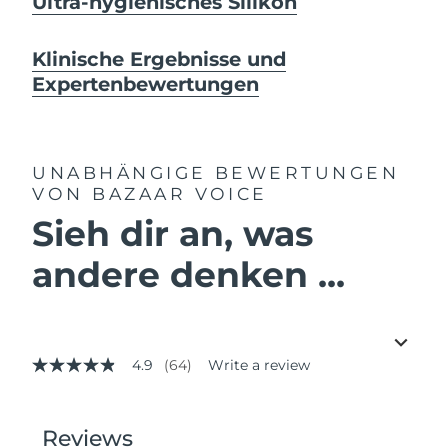
Ultra-hygienisches Silikon
Klinische Ergebnisse und
Expertenbewertungen
UNABHÄNGIGE BEWERTUNGEN
VON BAZAAR VOICE
Sieh dir an, was
andere denken ...
4.9
(64)
Write a review
4.9
out
of
5
stars,