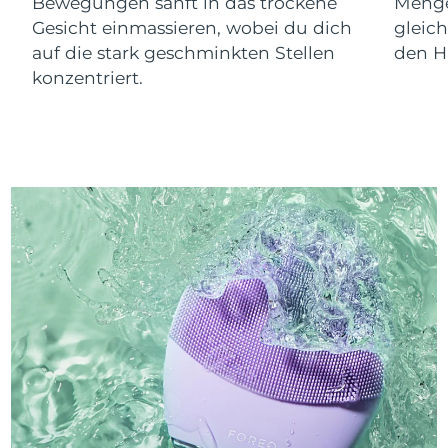
Bewegungen sanft in das trockene
Menge
Gesicht einmassieren, wobei du dich
gleic
auf die stark geschminkten Stellen
den Ha
konzentriert.