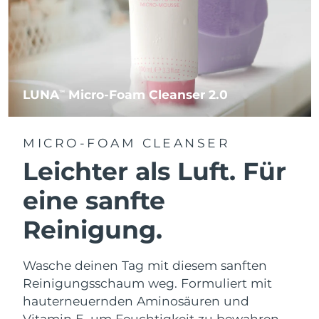
LUNA
Micro-Foam Cleanser 2.0
TM
MICRO-FOAM CLEANSER
Leichter als Luft. Für
eine sanfte
Reinigung.
Wasche deinen Tag mit diesem sanften
Reinigungsschaum weg. Formuliert mit
hauterneuernden Aminosäuren und
Vitamin E, um Feuchtigkeit zu bewahren.