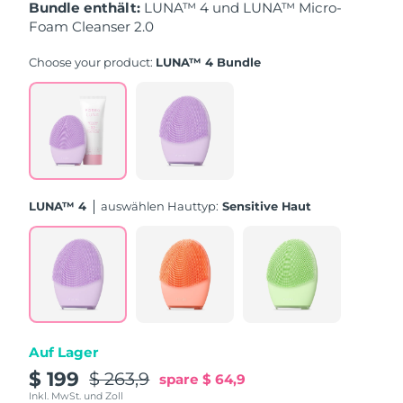
Taiwan
Erwartete Lieferung
8/15/26
Bundle enthält:
LUNA™ 4 und LUNA™ Micro-
Foam Cleanser 2.0
Thailand
Erwartete Lieferung
8/14/26
Choose your product:
LUNA™ 4 Bundle
Türkei
Erwartete Lieferung
8/11/26
Vereinigte Arabische
Erwartete Lieferung
8/11/26
Emirate
Vereinigtes
Erwartete Lieferung
8/10/26
LUNA™ 4
Auswählen Hauttyp:
Sensitive Haut
Königreich
Vereinigte Staaten
Erwartete Lieferung
8/11/26
Usbekistan
Erwartete Lieferung
8/15/26
Vietnam
Erwartete Lieferung
8/16/26
Auf Lager
$ 199
$ 263,9
spare
$ 64,9
Inkl. MwSt. und Zoll