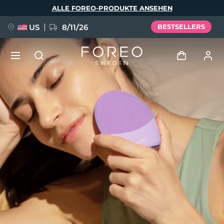
Direkt
ALLE FOREO-PRODUKTE ANSEHEN
zum
Inhalt
US
8/11/26
BESTSELLERS
NEU
Anmelden
Sprache
BREAKING NEWS
Benutzerkonto
English
Deutsch
Español
Meine Geräte
FAQ™ Pure Beauty-Tech Elixir
Français
Italiano
Português
Meine Bestellungen
Polski
Svenska
Русский
Türkçe
简体中文
繁體中文
Meine Adressen
issa™ Teeth Whitening Set
Meine Abonnements