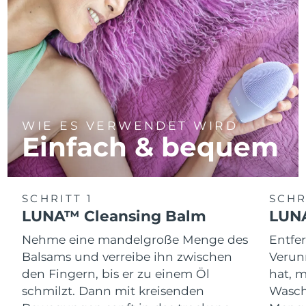
WIE ES VERWENDET WIRD
Einfach & bequem
SCHRITT 1
SCHR
LUNA™ Cleansing Balm
LUNA
Nehme eine mandelgroße Menge des
Entfe
Balsams und verreibe ihn zwischen
Verun
den Fingern, bis er zu einem Öl
hat, 
schmilzt. Dann mit kreisenden
Wasch