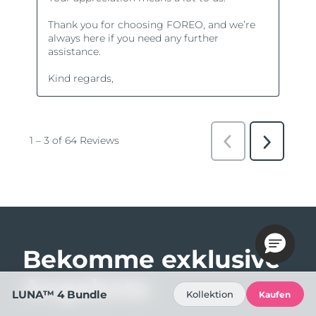
Bekomme exklusive
Angebote
LUNA™ 4 Bundle
Kollektion
Kaufen