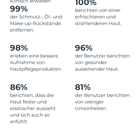
100%
Klinisch erwiesen
Norwegen
Erwartete Lieferung
8/10/26
99%
berichten von einer
der Schmutz-, Öl- und
erfrischteren und
Oman
Erwartete Lieferung
8/13/26
Make-up-Rückstände
strahlenderen Haut.
entfernen.
Philippinen
Erwartete Lieferung
8/13/26
98%
96%
Polen
Erwartete Lieferung
8/11/26
erleben eine bessere
der Benutzer berichten
Portugal
Erwartete Lieferung
8/10/26
Aufnahme von
von gesünder
Hautpflegeprodukten.
aussehender Haut.
Puerto Rico
Erwartete Lieferung
8/12/26
86%
81%
Katar
Erwartete Lieferung
8/11/26
berichten, dass die
der Benutzer berichten
Haut fester und
von weniger
Réunion
Erwartete Lieferung
8/15/26
elastischer aussieht
Unreinheiten.
und sich auch so
Rumänien
Erwartete Lieferung
8/10/26
anfühlt.
Russland
Erwartete Lieferung
8/18/26