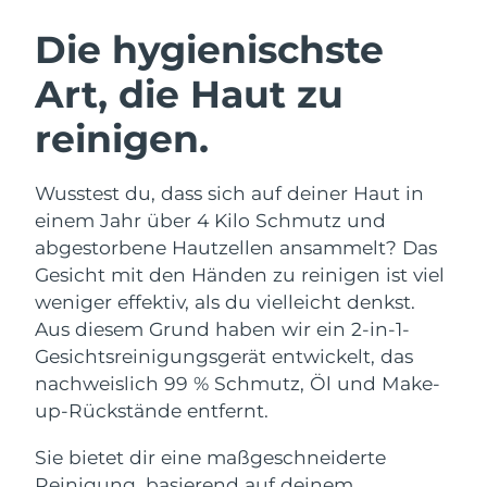
SCHWEDISCHE BEAUTY ROUTINE
Australien
Erwartete Lieferung
8/13/26
Die hygienischste
Österreich
Erwartete Lieferung
8/10/26
Art, die Haut zu
Bahrain
Erwartete Lieferung
8/11/26
reinigen.
Gesichtsreinigung
Gesichtsstraffung
Belgien
Erwartete Lieferung
8/10/26
LUNA™ 4 Set
BEAR™ 2 Set
Wusstest du, dass sich auf deiner Haut in
Anti-aging massage
Microcurrent toning
Bermuda
Erwartete Lieferung
8/16/26
einem Jahr über 4 Kilo Schmutz und
abgestorbene Hautzellen ansammelt? Das
Hydratisierung
Mundpflege
Bosnien und
Gesicht mit den Händen zu reinigen ist viel
Erwartete Lieferung
8/13/26
LUNA™ 4 Plus
BEAR™ 2 go
Herzegowina
UFO™ 3 Set
issa™ 4
weniger effektiv, als du vielleicht denkst.
Massage, LED heating
Microcurrent toning on-the-go
FAQ™ ANTI-AGING-BEHANDLUNG
Aus diesem Grund haben wir ein 2-in-1-
Deep facial hydration
Hybrid silicone sonic toothbrush
Brunei Darussalam
Erwartete Lieferung
8/15/26
Gesichtsreinigungsgerät entwickelt, das
NEW
nachweislich 99 % Schmutz, Öl und Make-
LUNA™ 4 Men
BEAR™ 2 eyes & lips
Bulgarien
Erwartete Lieferung
8/10/26
UFO™ 3 LED
issa™ 4 plus
up-Rückstände entfernt.
For men, anti-aging massage
Microcurrent line smoothing device
Near-infrared and red light therapy
Kanada
Smart hybrid silicone sonic toothbrush
Erwartete Lieferung
8/14/26
device
Anti-aging
LED-Behandlungen
Sie bietet dir eine maßgeschneiderte
Reinigung, basierend auf deinem