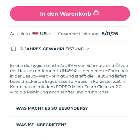
In den Warenkorb
8/11/26
US
Ausliefern:
Erwartete Lieferung:
2-JAHRES-GEWÄHRLEISTUNG
Mit deiner heutigen Bestellung registriere sich für
deine FOREO-Garantie. Das bedeutet: Falls du
innerhalb eines Jahres ab Kaufdatum Anlass zur
Erlebe die hygienischste Art, 99 % von Schmutz und Öl von
Beanstandung deines FOREO-Produktes haben
der Haut zu entfernen. LUNA™ 4 ist der neueste Fortschritt
solltest, bekommst du dieses Produkt von
in der Beauty-Welt – reinigt und strafft die Haut und liefert
FOREO gratis ersetzt.
beeindruckende Ergebnisse zu Hause in kürzester Zeit. In
Kombination mit dem FOREO Micro-Foam Cleanser 2.0
wird die Reinigung noch sanfter und gründlicher.
WAS MACHT ES SO BESONDERS?
96 % der Anwender:innen berichten von gesünder
aussehender Haut. 81 % berichten von weniger
WAS IST INBEGRIFFEN?
Unreinheiten.
LUNA™ 4
Entfernt tief sitzenden Schmutz und Öl, ohne die Haut