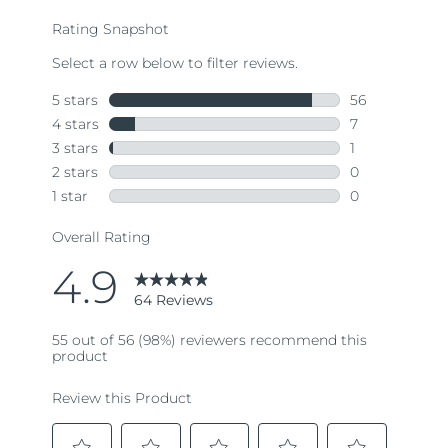
average
rating
value.
Read
64
Reviews.
Same
page
link.