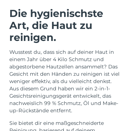
SCHWEDISCHE BEAUTY ROUTINE
Die hygienischste
Art, die Haut zu
Erwartete Lieferung
Australien
12/08/2026
reinigen.
Gesichtsreinigung
Gesichtsstraffung
Erwartete Lieferung
Österreich
LUNA™ 4 Set
BEAR™ 2 Set
09/08/2026
Wusstest du, dass sich auf deiner Haut in
Anti-aging massage
Microcurrent toning
einem Jahr über 4 Kilo Schmutz und
Erwartete Lieferung
Bahrain
10/08/2026
abgestorbene Hautzellen ansammelt? Das
Hydratisierung
Mundpflege
Gesicht mit den Händen zu reinigen ist viel
LUNA™ 4 Plus
BEAR™ 2 go
Erwartete Lieferung
Belgien
UFO™ 3 Set
issa™ 4
weniger effektiv, als du vielleicht denkst.
09/08/2026
Massage, LED heating
Microcurrent toning on-the-go
FAQ™ ANTI-AGING-BEHANDLUNG
Aus diesem Grund haben wir ein 2-in-1-
Deep facial hydration
Hybrid silicone sonic toothbrush
Erwartete Lieferung
Gesichtsreinigungsgerät entwickelt, das
Bermuda
15/08/2026
NEW
nachweislich 99 % Schmutz, Öl und Make-
LUNA™ 4 Men
BEAR™ 2 eyes & lips
UFO™ 3 LED
issa™ 4 plus
up-Rückstände entfernt.
For men, anti-aging massage
Microcurrent line smoothing device
Bosnien und
Erwartete Lieferung
Near-infrared and red light therapy
Smart hybrid silicone sonic toothbrush
Herzegowina
12/08/2026
device
Anti-aging
LED-Behandlungen
Sie bietet dir eine maßgeschneiderte
Reinigung, basierend auf deinem