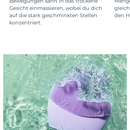
Bewegungen sanft in das trockene
Menge
Gesicht einmassieren, wobei du dich
gleic
auf die stark geschminkten Stellen
den Ha
konzentriert.