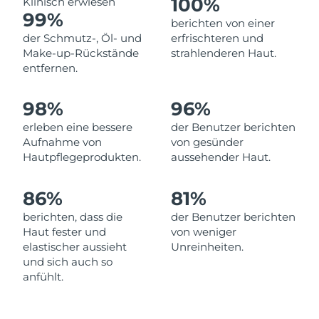
100%
Klinisch erwiesen
99%
Erwartete Lieferung
berichten von einer
Libanon
10/08/2026
der Schmutz-, Öl- und
erfrischteren und
Make-up-Rückstände
strahlenderen Haut.
Erwartete Lieferung
Litauen
entfernen.
09/08/2026
Erwartete Lieferung
98%
96%
Luxemburg
09/08/2026
erleben eine bessere
der Benutzer berichten
Aufnahme von
von gesünder
Sonderverwaltungsregion
Erwartete Lieferung
Hautpflegeprodukten.
aussehender Haut.
Macau
11/08/2026
86%
81%
Erwartete Lieferung
Malaysia
12/08/2026
berichten, dass die
der Benutzer berichten
Haut fester und
von weniger
Erwartete Lieferung
Malta
elastischer aussieht
Unreinheiten.
09/08/2026
und sich auch so
anfühlt.
Erwartete Lieferung
Mexiko
13/08/2026