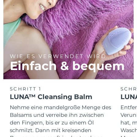
WIE ES VERWENDET WIRD
Einfach & bequem
SCHRITT 1
SCHR
LUNA™ Cleansing Balm
LUNA
Nehme eine mandelgroße Menge des
Entfe
Balsams und verreibe ihn zwischen
Verun
den Fingern, bis er zu einem Öl
hat, 
schmilzt. Dann mit kreisenden
Wasch