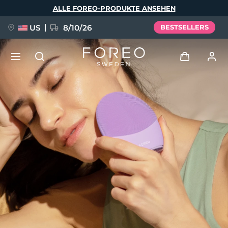
Direkt
ALLE FOREO-PRODUKTE ANSEHEN
zum
Inhalt
US
8/10/26
BESTSELLERS
NEU
Anmelden
Sprache
BREAKING NEWS
Benutzerkonto
English
Deutsch
Español
Meine Geräte
FAQ™ Pure Beauty-Tech Elixir
Français
Italiano
Português
Meine Bestellungen
Polski
Svenska
Русский
Türkçe
简体中文
繁體中文
Meine Adressen
issa™ Teeth Whitening Set
Meine Abonnements