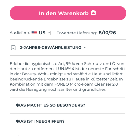
Erwartete Lieferung
Slowakei
09/08/2026
In den Warenkorb
Erwartete Lieferung
Slowenien
09/08/2026
8/10/26
US
Ausliefern:
Erwartete Lieferung:
Erwartete Lieferung
Südafrika
17/08/2026
2-JAHRES-GEWÄHRLEISTUNG
Mit deiner heutigen Bestellung registriere sich für
Erwartete Lieferung
deine FOREO-Garantie. Das bedeutet: Falls du
Südkorea
11/08/2026
innerhalb eines Jahres ab Kaufdatum Anlass zur
Erlebe die hygienischste Art, 99 % von Schmutz und Öl von
Beanstandung deines FOREO-Produktes haben
der Haut zu entfernen. LUNA™ 4 ist der neueste Fortschritt
solltest, bekommst du dieses Produkt von
in der Beauty-Welt – reinigt und strafft die Haut und liefert
Erwartete Lieferung
Spanien
FOREO gratis ersetzt.
beeindruckende Ergebnisse zu Hause in kürzester Zeit. In
09/08/2026
Kombination mit dem FOREO Micro-Foam Cleanser 2.0
wird die Reinigung noch sanfter und gründlicher.
Erwartete Lieferung
Schweden
09/08/2026
WAS MACHT ES SO BESONDERS?
Erwartete Lieferung
Schweiz
96 % der Anwender:innen berichten von gesünder
09/08/2026
aussehender Haut. 81 % berichten von weniger
WAS IST INBEGRIFFEN?
Unreinheiten.
Erwartete Lieferung
LUNA™ 4
Taiwan
Entfernt tief sitzenden Schmutz und Öl, ohne die Haut
14/08/2026