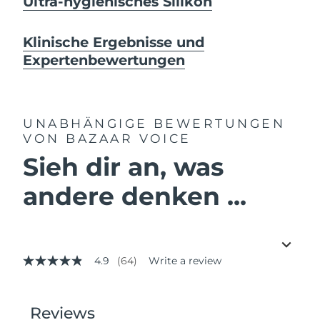
Ultra-hygienisches Silikon
Klinische Ergebnisse und
Expertenbewertungen
UNABHÄNGIGE BEWERTUNGEN
VON BAZAAR VOICE
Sieh dir an, was
andere denken ...
4.9
(64)
Write a review
4.9
out
of
5
stars,