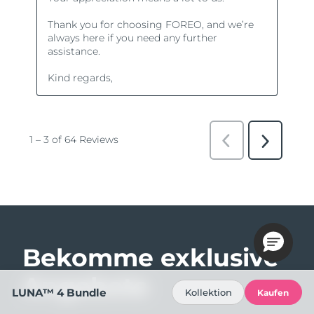
Bekomme exklusive
Angebote
LUNA™ 4 Bundle
Kollektion
Kaufen