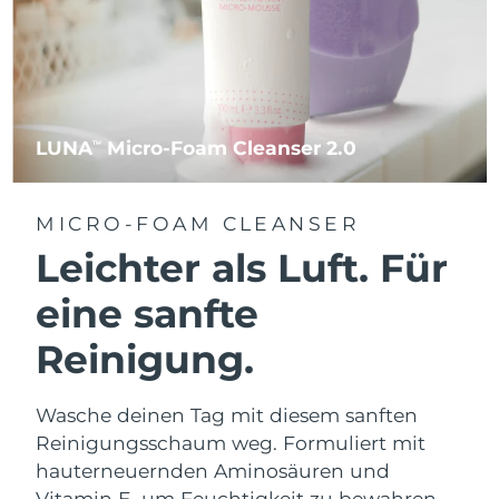
LUNA
Micro-Foam Cleanser 2.0
TM
MICRO-FOAM CLEANSER
Leichter als Luft. Für
eine sanfte
Reinigung.
Wasche deinen Tag mit diesem sanften
Reinigungsschaum weg. Formuliert mit
hauterneuernden Aminosäuren und
Vitamin E, um Feuchtigkeit zu bewahren.