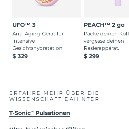
UFO™ 3
PEACH™ 2 go
Anti-Aging-Gerät für
Packe deinen Koff
intensive
vergesse deinen
Gesichtshydratation
Rasierapparat.
$ 329
$ 299
ERFAHRE MEHR ÜBER DIE
WISSENSCHAFT DAHINTER
T-Sonic
Pulsationen
TM