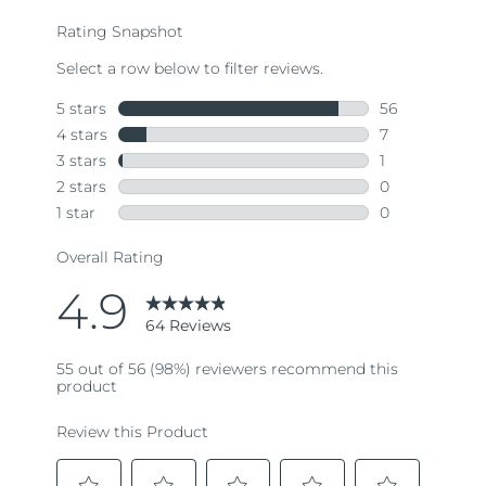
average
rating
value.
Read
64
Reviews.
Same
page
link.