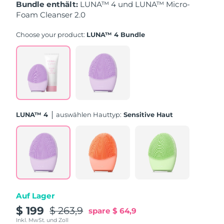
Bundle enthält:
LUNA™ 4 und LUNA™ Micro-
Foam Cleanser 2.0
Erwartete Lieferung
Puerto Rico
11/08/2026
Choose your product:
LUNA™ 4 Bundle
Erwartete Lieferung
Katar
10/08/2026
Erwartete Lieferung
Réunion
14/08/2026
Erwartete Lieferung
Rumänien
LUNA™ 4
Auswählen Hauttyp:
Sensitive Haut
09/08/2026
Erwartete Lieferung
Russland
17/08/2026
Erwartete Lieferung
Saudi-Arabien
10/08/2026
Auf Lager
Erwartete Lieferung
Singapur
11/08/2026
$ 199
$ 263,9
spare
$ 64,9
Inkl. MwSt. und Zoll