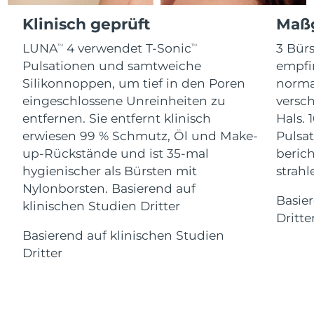
Advanced pore care essentials
For healthy hair
Erwartete Lieferung
18% PAP
Gibraltar
Klinisch geprüft
Maßg
Kosmetik
Männer
13/08/2026
LUNA
4 verwendet T-Sonic
3 Bürs
TM
TM
Erwartete Lieferung
Griechenland
09/08/2026
Pulsationen und samtweiche
empfi
Silikonnoppen, um tief in den Poren
norma
Sonderverwaltungsregion
Erwartete Lieferung
eingeschlossene Unreinheiten zu
versc
Kaufe alles
Hongkong
10/08/2026
entfernen. Sie entfernt klinisch
Hals. 
erwiesen 99 % Schmutz, Öl und Make-
Pulsat
Erwartete Lieferung
Ungarn
up-Rückstände und ist 35-mal
berich
09/08/2026
FOREO APP
hygienischer als Bürsten mit
strah
Erwartete Lieferung
Nylonborsten. Basierend auf
Island
ÜBER
10/08/2026
Basie
klinischen Studien Dritter
Dritte
Erwartete Lieferung
Indonesien
Basierend auf klinischen Studien
07/08/2026
Dritter
Erwartete Lieferung
Irland
09/08/2026
Erwartete Lieferung