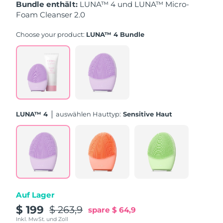
Taiwan
Erwartete Lieferung
8/15/26
Bundle enthält:
LUNA™ 4 und LUNA™ Micro-
Foam Cleanser 2.0
Thailand
Erwartete Lieferung
8/14/26
Choose your product:
LUNA™ 4 Bundle
Türkei
Erwartete Lieferung
8/11/26
Vereinigte Arabische
Erwartete Lieferung
8/11/26
Emirate
Vereinigtes
Erwartete Lieferung
8/10/26
LUNA™ 4
Auswählen Hauttyp:
Sensitive Haut
Königreich
Vereinigte Staaten
Erwartete Lieferung
8/11/26
Usbekistan
Erwartete Lieferung
8/15/26
Vietnam
Erwartete Lieferung
8/16/26
Auf Lager
$ 199
$ 263,9
spare
$ 64,9
Inkl. MwSt. und Zoll