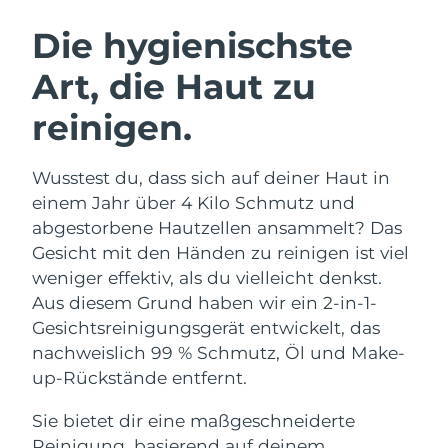
SCHWEDISCHE BEAUTY ROUTINE
Australien
Erwartete Lieferung
8/13/26
Die hygienischste
Österreich
Erwartete Lieferung
8/10/26
Art, die Haut zu
Bahrain
Erwartete Lieferung
8/11/26
reinigen.
Gesichtsreinigung
Gesichtsstraffung
Belgien
Erwartete Lieferung
8/10/26
LUNA™ 4 Set
BEAR™ 2 Set
Wusstest du, dass sich auf deiner Haut in
Anti-aging massage
Microcurrent toning
Bermuda
Erwartete Lieferung
8/16/26
einem Jahr über 4 Kilo Schmutz und
abgestorbene Hautzellen ansammelt? Das
Hydratisierung
Mundpflege
Bosnien und
Gesicht mit den Händen zu reinigen ist viel
Erwartete Lieferung
8/13/26
LUNA™ 4 Plus
BEAR™ 2 go
Herzegowina
UFO™ 3 Set
issa™ 4
weniger effektiv, als du vielleicht denkst.
Massage, LED heating
Microcurrent toning on-the-go
FAQ™ ANTI-AGING-BEHANDLUNG
Aus diesem Grund haben wir ein 2-in-1-
Deep facial hydration
Hybrid silicone sonic toothbrush
Brunei Darussalam
Erwartete Lieferung
8/15/26
Gesichtsreinigungsgerät entwickelt, das
NEW
nachweislich 99 % Schmutz, Öl und Make-
LUNA™ 4 Men
BEAR™ 2 eyes & lips
Bulgarien
Erwartete Lieferung
8/10/26
UFO™ 3 LED
issa™ 4 plus
up-Rückstände entfernt.
For men, anti-aging massage
Microcurrent line smoothing device
Near-infrared and red light therapy
Kanada
Smart hybrid silicone sonic toothbrush
Erwartete Lieferung
8/14/26
device
Anti-aging
LED-Behandlungen
Sie bietet dir eine maßgeschneiderte
Reinigung, basierend auf deinem