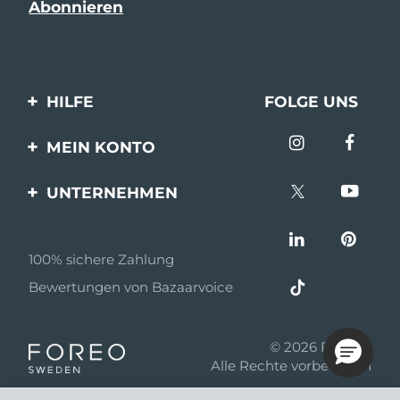
HILFE
FOLGE UNS
Kontaktiere uns
MEIN KONTO
Bestellungen & Versand
Produkt registrieren
UNTERNEHMEN
Garantie & Umtausch
Unterstützung
Über FOREO
Häufig gestellte Fragen
100% sichere Zahlung
Partnerprogramm
Batterie-informationen
Bewertungen von Bazaarvoice
Partner Nachrichten
MYSA
© 2026 FOREO
Einzelhändler
Alle Rechte vorbehalten
Nutzungsbed