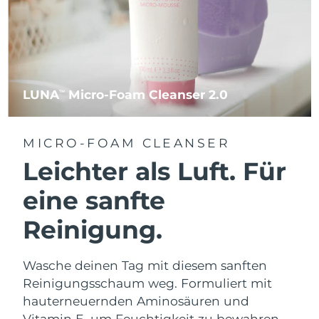
LUNA
Micro-Foam Cleanser 2.0
TM
MICRO-FOAM CLEANSER
Leichter als Luft. Für
eine sanfte
Reinigung.
Wasche deinen Tag mit diesem sanften
Reinigungsschaum weg. Formuliert mit
hauterneuernden Aminosäuren und
Vitamin E, um Feuchtigkeit zu bewahren.