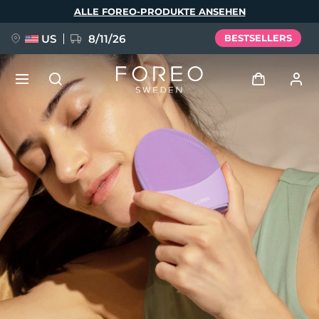
Direkt
ALLE FOREO-PRODUKTE ANSEHEN
zum
Inhalt
US
8/11/26
BESTSELLERS
NEU
Anmelden
Sprache
BREAKING NEWS
Benutzerkonto
English
Deutsch
Español
Meine Geräte
FAQ™ Pure Beauty-Tech Elixir
Français
Italiano
Português
Meine Bestellungen
Polski
Svenska
Русский
Türkçe
简体中文
繁體中文
Meine Adressen
issa™ Teeth Whitening Set
Meine Abonnements