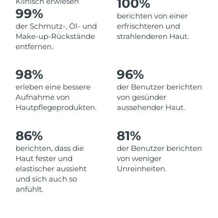
100%
Klinisch erwiesen
Norwegen
Erwartete Lieferung
8/10/26
99%
berichten von einer
der Schmutz-, Öl- und
erfrischteren und
Oman
Erwartete Lieferung
8/13/26
Make-up-Rückstände
strahlenderen Haut.
entfernen.
Philippinen
Erwartete Lieferung
8/13/26
98%
96%
Polen
Erwartete Lieferung
8/11/26
erleben eine bessere
der Benutzer berichten
Portugal
Erwartete Lieferung
8/10/26
Aufnahme von
von gesünder
Hautpflegeprodukten.
aussehender Haut.
Puerto Rico
Erwartete Lieferung
8/12/26
86%
81%
Katar
Erwartete Lieferung
8/11/26
berichten, dass die
der Benutzer berichten
Haut fester und
von weniger
Réunion
Erwartete Lieferung
8/15/26
elastischer aussieht
Unreinheiten.
und sich auch so
Rumänien
Erwartete Lieferung
8/10/26
anfühlt.
Russland
Erwartete Lieferung
8/18/26