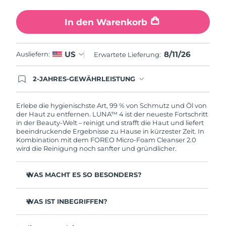
In den Warenkorb
8/11/26
US
Ausliefern:
Erwartete Lieferung:
2-JAHRES-GEWÄHRLEISTUNG
Mit deiner heutigen Bestellung registriere sich für
deine FOREO-Garantie. Das bedeutet: Falls du
innerhalb eines Jahres ab Kaufdatum Anlass zur
Erlebe die hygienischste Art, 99 % von Schmutz und Öl von
Beanstandung deines FOREO-Produktes haben
der Haut zu entfernen. LUNA™ 4 ist der neueste Fortschritt
solltest, bekommst du dieses Produkt von
in der Beauty-Welt – reinigt und strafft die Haut und liefert
FOREO gratis ersetzt.
beeindruckende Ergebnisse zu Hause in kürzester Zeit. In
Kombination mit dem FOREO Micro-Foam Cleanser 2.0
wird die Reinigung noch sanfter und gründlicher.
WAS MACHT ES SO BESONDERS?
96 % der Anwender:innen berichten von gesünder
aussehender Haut. 81 % berichten von weniger
WAS IST INBEGRIFFEN?
Unreinheiten.
LUNA™ 4
Entfernt tief sitzenden Schmutz und Öl, ohne die Haut