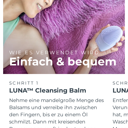
WIE ES VERWENDET WIRD
Einfach & bequem
SCHRITT 1
SCHR
LUNA™ Cleansing Balm
LUNA
Nehme eine mandelgroße Menge des
Entfe
Balsams und verreibe ihn zwischen
Verun
den Fingern, bis er zu einem Öl
hat, 
schmilzt. Dann mit kreisenden
Wasch