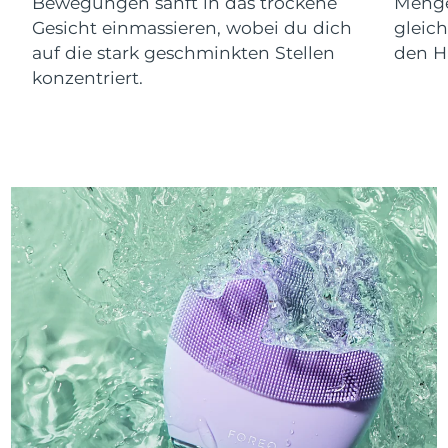
Bewegungen sanft in das trockene
Menge
Gesicht einmassieren, wobei du dich
gleic
auf die stark geschminkten Stellen
den Ha
konzentriert.