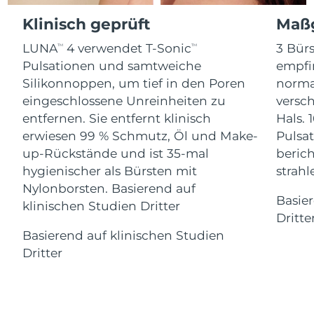
Advanced pore care essentials
For healthy hair
18% PAP
Klinisch geprüft
Maßg
Kosmetik
Männer
Isle of Man
Erwartete Lieferung
8/12/26
LUNA
4 verwendet T-Sonic
3 Bürs
TM
TM
Israel
Erwartete Lieferung
8/14/26
Pulsationen und samtweiche
empfi
Silikonnoppen, um tief in den Poren
norma
Italien
Erwartete Lieferung
8/10/26
eingeschlossene Unreinheiten zu
versc
Kaufe alles
entfernen. Sie entfernt klinisch
Hals. 
Japan
Erwartete Lieferung
8/13/26
erwiesen 99 % Schmutz, Öl und Make-
Pulsat
up-Rückstände und ist 35-mal
berich
Jersey
Erwartete Lieferung
8/15/26
FOREO APP
hygienischer als Bürsten mit
strah
Nylonborsten. Basierend auf
Kasachstan
Erwartete Lieferung
8/12/26
ÜBER
Basie
klinischen Studien Dritter
Dritte
Kuwait
Erwartete Lieferung
8/10/26
Basierend auf klinischen Studien
Dritter
Lettland
Erwartete Lieferung
8/10/26
Libanon
Erwartete Lieferung
8/11/26