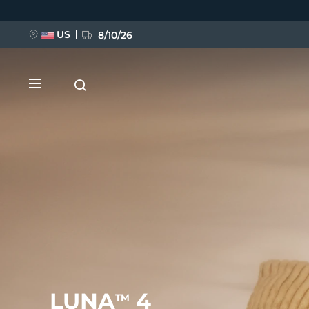
Direkt
zum
Inhalt
US
8/10/26
NEU
BREAKING NEWS
FAQ™ Pure Beauty-Tech Elixir
LUNA
4
TM