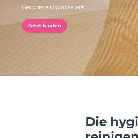
Gesichtsreinigungs-Gerät
issa™ Teeth Whitening Set
Jetzt kaufen
FAQ™ Dual LED Panel
BELIEBT
Sonderangebote
Bestseller
Die hygi
reinigen