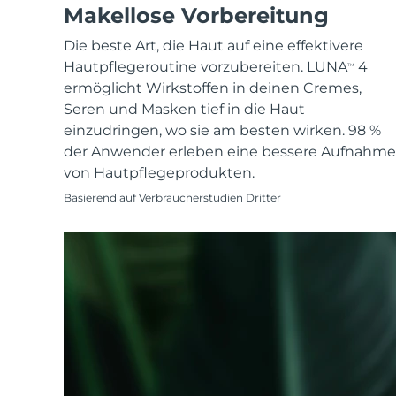
KIWI™ skincare
All acne treatment devices
All revitalizing eye massagers
Makellose Vorbereitung
Serum
issa™ Teeth Whitening Gel
Advanced pore care essentials
For healthy hair
18% PAP
Die beste Art, die Haut auf eine effektivere
Kosmetik
Männer
Hautpflegeroutine vorzubereiten. LUNA
4
TM
ermöglicht Wirkstoffen in deinen Cremes,
Seren und Masken tief in die Haut
einzudringen, wo sie am besten wirken. 98 %
der Anwender erleben eine bessere Aufnahme
Kaufe alles
von Hautpflegeprodukten.
Basierend auf Verbraucherstudien Dritter
FOREO APP
ÜBER