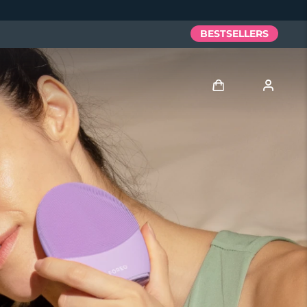
BESTSELLERS
Anmelden
Benutzerkonto
Meine Geräte
Meine Bestellungen
Meine Adressen
Meine Abonnements