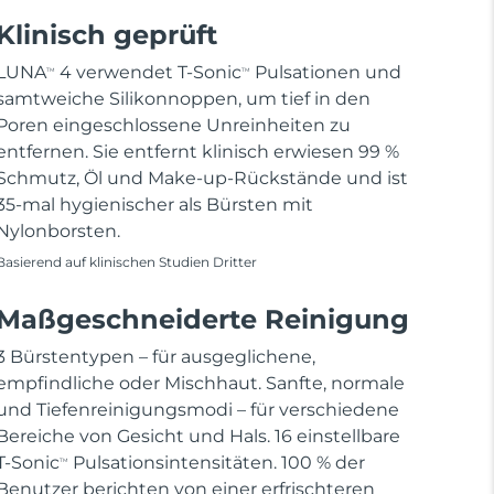
Klinisch geprüft
LUNA
4 verwendet T-Sonic
Pulsationen und
TM
TM
samtweiche Silikonnoppen, um tief in den
Poren eingeschlossene Unreinheiten zu
entfernen. Sie entfernt klinisch erwiesen 99 %
Schmutz, Öl und Make-up-Rückstände und ist
35-mal hygienischer als Bürsten mit
Nylonborsten.
Basierend auf klinischen Studien Dritter
Maßgeschneiderte Reinigung
3 Bürstentypen – für ausgeglichene,
empfindliche oder Mischhaut. Sanfte, normale
und Tiefenreinigungsmodi – für verschiedene
Bereiche von Gesicht und Hals. 16 einstellbare
T-Sonic
Pulsationsintensitäten. 100 % der
TM
Benutzer berichten von einer erfrischteren