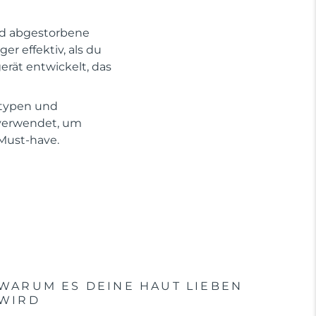
und abgestorbene
r effektiv, als du
erät entwickelt, das
ttypen und
 verwendet, um
 Must-have.
WARUM ES DEINE HAUT LIEBEN
WIRD