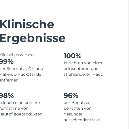
Klinische
Ergebnisse
100%
Klinisch erwiesen
99%
berichten von einer
der Schmutz-, Öl- und
erfrischteren und
Make-up-Rückstände
strahlenderen Haut.
entfernen.
98%
96%
erleben eine bessere
der Benutzer
Aufnahme von
berichten von
Hautpflegeprodukten.
gesünder
aussehender Haut.