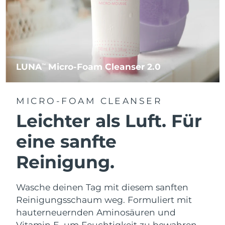
LUNA
Micro-Foam Cleanser 2.0
TM
MICRO-FOAM CLEANSER
Leichter als Luft. Für
eine sanfte
Reinigung.
Wasche deinen Tag mit diesem sanften
Reinigungsschaum weg. Formuliert mit
hauterneuernden Aminosäuren und
Vitamin E, um Feuchtigkeit zu bewahren.