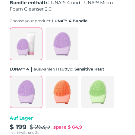
Bundle enthält:
LUNA™ 4 und LUNA™ Micro-
Foam Cleanser 2.0
Erwartete Lieferung
Puerto Rico
11/08/2026
Choose your product:
LUNA™ 4 Bundle
Erwartete Lieferung
Katar
10/08/2026
Erwartete Lieferung
Réunion
14/08/2026
Erwartete Lieferung
Rumänien
LUNA™ 4
Auswählen Hauttyp:
Sensitive Haut
09/08/2026
Erwartete Lieferung
Russland
17/08/2026
Erwartete Lieferung
Saudi-Arabien
10/08/2026
Auf Lager
Erwartete Lieferung
Singapur
11/08/2026
$ 199
$ 263,9
spare
$ 64,9
Inkl. MwSt. und Zoll