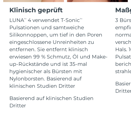
Advanced pore care essentials
For healthy hair
Erwartete Lieferung
18% PAP
Gibraltar
Klinisch geprüft
Maßg
Kosmetik
Männer
13/08/2026
LUNA
4 verwendet T-Sonic
3 Bürs
TM
TM
Erwartete Lieferung
Griechenland
09/08/2026
Pulsationen und samtweiche
empfi
Silikonnoppen, um tief in den Poren
norma
Sonderverwaltungsregion
Erwartete Lieferung
eingeschlossene Unreinheiten zu
versc
Kaufe alles
Hongkong
10/08/2026
entfernen. Sie entfernt klinisch
Hals. 
erwiesen 99 % Schmutz, Öl und Make-
Pulsat
Erwartete Lieferung
Ungarn
up-Rückstände und ist 35-mal
berich
09/08/2026
FOREO APP
hygienischer als Bürsten mit
strah
Erwartete Lieferung
Nylonborsten. Basierend auf
Island
ÜBER
10/08/2026
Basie
klinischen Studien Dritter
Dritte
Erwartete Lieferung
Indonesien
Basierend auf klinischen Studien
07/08/2026
Dritter
Erwartete Lieferung
Irland
09/08/2026
Erwartete Lieferung