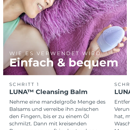
WIE ES VERWENDET WIRD
Einfach & bequem
SCHRITT 1
SCHR
LUNA™ Cleansing Balm
LUNA
Nehme eine mandelgroße Menge des
Entfe
Balsams und verreibe ihn zwischen
Verun
den Fingern, bis er zu einem Öl
hat, 
schmilzt. Dann mit kreisenden
Wasch