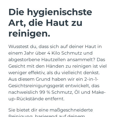
SCHWEDISCHE BEAUTY ROUTINE
Die hygienischste
Art, die Haut zu
Erwartete Lieferung
Australien
12/08/2026
reinigen.
Gesichtsreinigung
Gesichtsstraffung
Erwartete Lieferung
Österreich
LUNA™ 4 Set
BEAR™ 2 Set
09/08/2026
Wusstest du, dass sich auf deiner Haut in
Anti-aging massage
Microcurrent toning
einem Jahr über 4 Kilo Schmutz und
Erwartete Lieferung
Bahrain
10/08/2026
abgestorbene Hautzellen ansammelt? Das
Hydratisierung
Mundpflege
Gesicht mit den Händen zu reinigen ist viel
LUNA™ 4 Plus
BEAR™ 2 go
Erwartete Lieferung
Belgien
UFO™ 3 Set
issa™ 4
weniger effektiv, als du vielleicht denkst.
09/08/2026
Massage, LED heating
Microcurrent toning on-the-go
FAQ™ ANTI-AGING-BEHANDLUNG
Aus diesem Grund haben wir ein 2-in-1-
Deep facial hydration
Hybrid silicone sonic toothbrush
Erwartete Lieferung
Gesichtsreinigungsgerät entwickelt, das
Bermuda
15/08/2026
NEW
nachweislich 99 % Schmutz, Öl und Make-
LUNA™ 4 Men
BEAR™ 2 eyes & lips
UFO™ 3 LED
issa™ 4 plus
up-Rückstände entfernt.
For men, anti-aging massage
Microcurrent line smoothing device
Bosnien und
Erwartete Lieferung
Near-infrared and red light therapy
Smart hybrid silicone sonic toothbrush
Herzegowina
12/08/2026
device
Anti-aging
LED-Behandlungen
Sie bietet dir eine maßgeschneiderte
Reinigung, basierend auf deinem