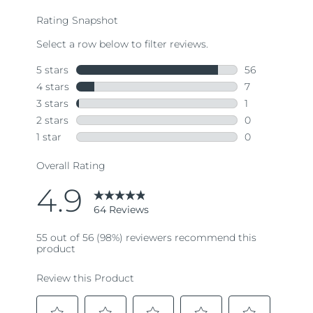
average
rating
value.
Read
64
Reviews.
Same
page
link.