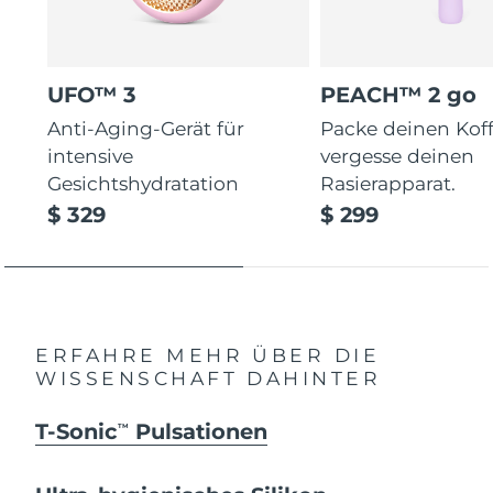
UFO™ 3
PEACH™ 2 go
Anti-Aging-Gerät für
Packe deinen Koff
intensive
vergesse deinen
Gesichtshydratation
Rasierapparat.
$ 329
$ 299
ERFAHRE MEHR ÜBER DIE
WISSENSCHAFT DAHINTER
T-Sonic
Pulsationen
TM