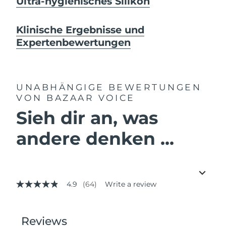
Ultra-hygienisches Silikon
Klinische Ergebnisse und
Expertenbewertungen
UNABHÄNGIGE BEWERTUNGEN
VON BAZAAR VOICE
Sieh dir an, was
andere denken ...
4.9
(64)
Write a review
4.9
out
of
5
stars,