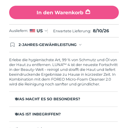
Erwartete Lieferung
Slowakei
09/08/2026
In den Warenkorb
Erwartete Lieferung
Slowenien
09/08/2026
8/10/26
US
Ausliefern:
Erwartete Lieferung:
Erwartete Lieferung
Südafrika
17/08/2026
2-JAHRES-GEWÄHRLEISTUNG
Mit deiner heutigen Bestellung registriere sich für
Erwartete Lieferung
deine FOREO-Garantie. Das bedeutet: Falls du
Südkorea
11/08/2026
innerhalb eines Jahres ab Kaufdatum Anlass zur
Erlebe die hygienischste Art, 99 % von Schmutz und Öl von
Beanstandung deines FOREO-Produktes haben
der Haut zu entfernen. LUNA™ 4 ist der neueste Fortschritt
solltest, bekommst du dieses Produkt von
in der Beauty-Welt – reinigt und strafft die Haut und liefert
Erwartete Lieferung
Spanien
FOREO gratis ersetzt.
beeindruckende Ergebnisse zu Hause in kürzester Zeit. In
09/08/2026
Kombination mit dem FOREO Micro-Foam Cleanser 2.0
wird die Reinigung noch sanfter und gründlicher.
Erwartete Lieferung
Schweden
09/08/2026
WAS MACHT ES SO BESONDERS?
Erwartete Lieferung
Schweiz
96 % der Anwender:innen berichten von gesünder
09/08/2026
aussehender Haut. 81 % berichten von weniger
WAS IST INBEGRIFFEN?
Unreinheiten.
Erwartete Lieferung
LUNA™ 4
Taiwan
Entfernt tief sitzenden Schmutz und Öl, ohne die Haut
14/08/2026