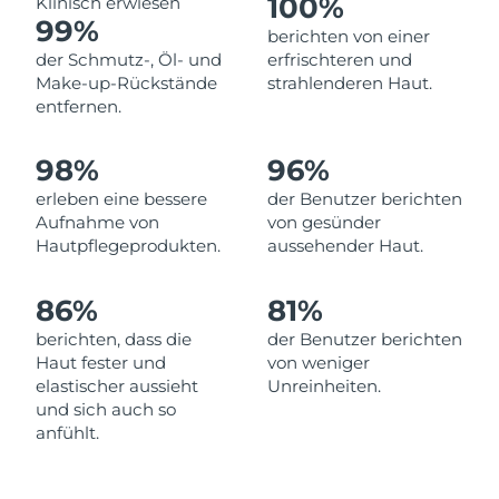
100%
Klinisch erwiesen
99%
Erwartete Lieferung
berichten von einer
Libanon
10/08/2026
der Schmutz-, Öl- und
erfrischteren und
Make-up-Rückstände
strahlenderen Haut.
Erwartete Lieferung
Litauen
entfernen.
09/08/2026
Erwartete Lieferung
98%
96%
Luxemburg
09/08/2026
erleben eine bessere
der Benutzer berichten
Aufnahme von
von gesünder
Sonderverwaltungsregion
Erwartete Lieferung
Hautpflegeprodukten.
aussehender Haut.
Macau
11/08/2026
86%
81%
Erwartete Lieferung
Malaysia
12/08/2026
berichten, dass die
der Benutzer berichten
Haut fester und
von weniger
Erwartete Lieferung
Malta
elastischer aussieht
Unreinheiten.
09/08/2026
und sich auch so
anfühlt.
Erwartete Lieferung
Mexiko
13/08/2026