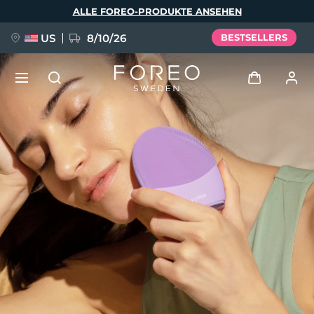
Direkt
ALLE FOREO-PRODUKTE ANSEHEN
zum
Inhalt
US
8/10/26
BESTSELLERS
NEU
Anmelden
Sprache
BREAKING NEWS
Benutzerkonto
English
Deutsch
Español
Meine Geräte
FAQ™ Pure Beauty-Tech Elixir
Français
Italiano
Português
Meine Bestellungen
Polski
Svenska
Русский
Türkçe
简体中文
繁體中文
Meine Adressen
issa™ Teeth Whitening Set
Meine Abonnements