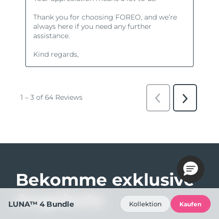
Bekomme exklusive
Angebote
LUNA™ 4 Bundle
Kollektion
Kaufen