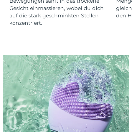
Bewegungen sanft in das trockene
Menge
Gesicht einmassieren, wobei du dich
gleic
auf die stark geschminkten Stellen
den Ha
konzentriert.