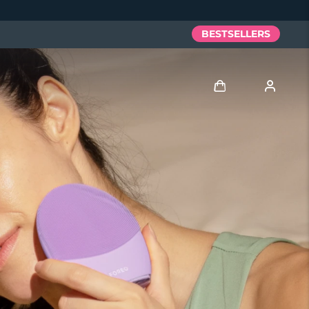
BESTSELLERS
Anmelden
Benutzerkonto
Meine Geräte
Meine Bestellungen
Meine Adressen
Meine Abonnements