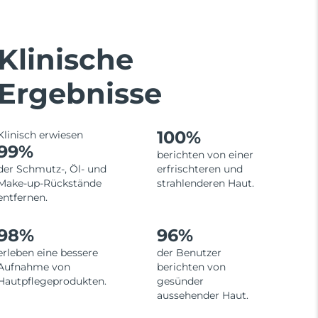
Klinische
Ergebnisse
100%
Klinisch erwiesen
99%
berichten von einer
der Schmutz-, Öl- und
erfrischteren und
Make-up-Rückstände
strahlenderen Haut.
entfernen.
98%
96%
erleben eine bessere
der Benutzer
Aufnahme von
berichten von
Hautpflegeprodukten.
gesünder
aussehender Haut.