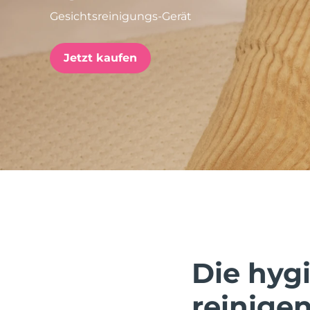
Gesichtsreinigungs-Gerät
issa™ Teeth Whitening Set
Jetzt kaufen
FAQ™ Dual LED Panel
BELIEBT
Sonderangebote
Bestseller
Die hygi
reinigen