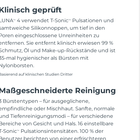
Klinisch geprüft
LUNA
4 verwendet T-Sonic
Pulsationen und
TM
TM
samtweiche Silikonnoppen, um tief in den
Poren eingeschlossene Unreinheiten zu
entfernen. Sie entfernt klinisch erwiesen 99 %
Schmutz, Öl und Make-up-Rückstände und ist
35-mal hygienischer als Bürsten mit
Nylonborsten.
Basierend auf klinischen Studien Dritter
Maßgeschneiderte Reinigung
3 Bürstentypen – für ausgeglichene,
empfindliche oder Mischhaut. Sanfte, normale
und Tiefenreinigungsmodi – für verschiedene
Bereiche von Gesicht und Hals. 16 einstellbare
T-Sonic
Pulsationsintensitäten. 100 % der
TM
Benutzer berichten von einer erfrischteren