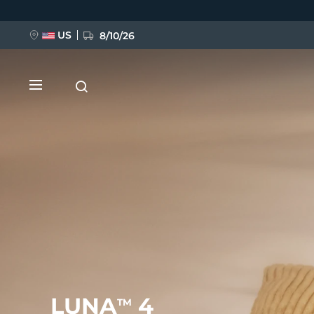
Direkt
zum
Inhalt
US
8/10/26
NEU
BREAKING NEWS
FAQ™ Pure Beauty-Tech Elixir
LUNA
4
TM