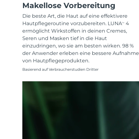
KIWI™ skincare
All acne treatment devices
All revitalizing eye massagers
Makellose Vorbereitung
Serum
issa™ Teeth Whitening Gel
Advanced pore care essentials
For healthy hair
18% PAP
Die beste Art, die Haut auf eine effektivere
Kosmetik
Männer
Hautpflegeroutine vorzubereiten. LUNA
4
TM
ermöglicht Wirkstoffen in deinen Cremes,
Seren und Masken tief in die Haut
einzudringen, wo sie am besten wirken. 98 %
der Anwender erleben eine bessere Aufnahme
Kaufe alles
von Hautpflegeprodukten.
Basierend auf Verbraucherstudien Dritter
FOREO APP
ÜBER