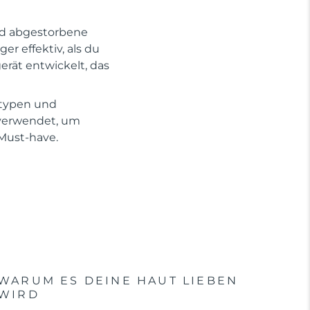
und abgestorbene
r effektiv, als du
erät entwickelt, das
ttypen und
 verwendet, um
 Must-have.
WARUM ES DEINE HAUT LIEBEN
WIRD