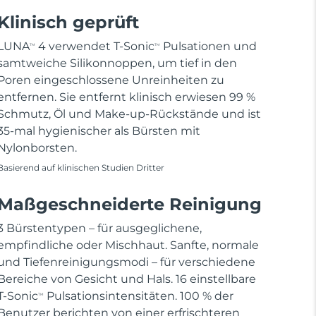
Klinisch geprüft
LUNA
4 verwendet T-Sonic
Pulsationen und
TM
TM
samtweiche Silikonnoppen, um tief in den
Poren eingeschlossene Unreinheiten zu
entfernen. Sie entfernt klinisch erwiesen 99 %
Schmutz, Öl und Make-up-Rückstände und ist
35-mal hygienischer als Bürsten mit
Nylonborsten.
Basierend auf klinischen Studien Dritter
Maßgeschneiderte Reinigung
3 Bürstentypen – für ausgeglichene,
empfindliche oder Mischhaut. Sanfte, normale
und Tiefenreinigungsmodi – für verschiedene
Bereiche von Gesicht und Hals. 16 einstellbare
T-Sonic
Pulsationsintensitäten. 100 % der
TM
Benutzer berichten von einer erfrischteren