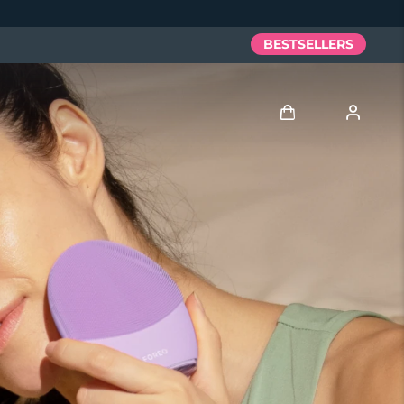
BESTSELLERS
Anmelden
Benutzerkonto
Meine Geräte
Meine Bestellungen
Meine Adressen
Meine Abonnements