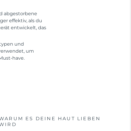
und abgestorbene
r effektiv, als du
erät entwickelt, das
ttypen und
 verwendet, um
 Must-have.
WARUM ES DEINE HAUT LIEBEN
WIRD