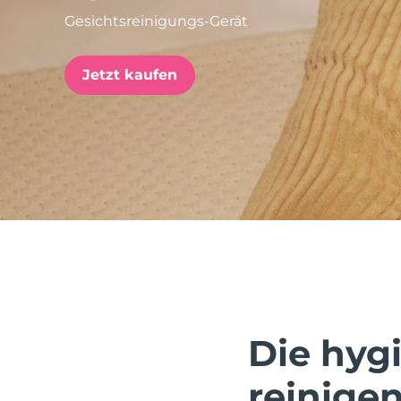
Gesichtsreinigungs-Gerät
issa™ Teeth Whitening Set
Jetzt kaufen
FAQ™ Dual LED Panel
BELIEBT
Sonderangebote
Bestseller
Die hygi
reinigen