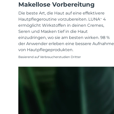
KIWI™ skincare
All acne treatment devices
All revitalizing eye massagers
Makellose Vorbereitung
Serum
issa™ Teeth Whitening Gel
Advanced pore care essentials
For healthy hair
18% PAP
Die beste Art, die Haut auf eine effektivere
Kosmetik
Männer
Hautpflegeroutine vorzubereiten. LUNA
4
TM
ermöglicht Wirkstoffen in deinen Cremes,
Seren und Masken tief in die Haut
einzudringen, wo sie am besten wirken. 98 %
der Anwender erleben eine bessere Aufnahme
Kaufe alles
von Hautpflegeprodukten.
Basierend auf Verbraucherstudien Dritter
FOREO APP
ÜBER