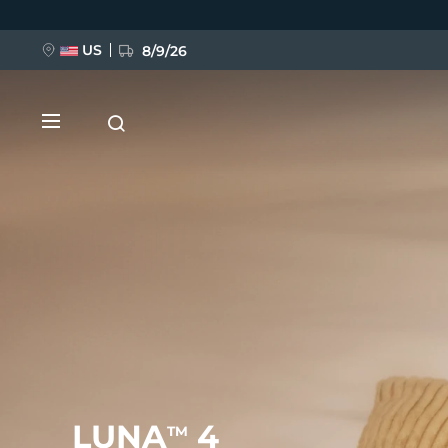
Direkt
zum
Inhalt
US
8/9/26
NEU
BREAKING NEWS
FAQ™ Pure Beauty-Tech Elixir
LUNA
4
TM