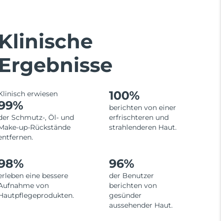
Klinische
Ergebnisse
100%
Klinisch erwiesen
99%
berichten von einer
der Schmutz-, Öl- und
erfrischteren und
Make-up-Rückstände
strahlenderen Haut.
entfernen.
98%
96%
erleben eine bessere
der Benutzer
Aufnahme von
berichten von
Hautpflegeprodukten.
gesünder
aussehender Haut.