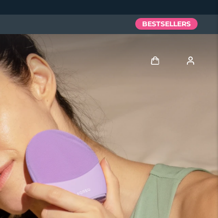
BESTSELLERS
Anmelden
Benutzerkonto
Meine Geräte
Meine Bestellungen
Meine Adressen
Meine Abonnements