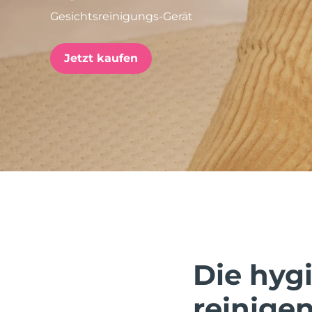
Gesichtsreinigungs-Gerät
issa™ Teeth Whitening Set
Jetzt kaufen
FAQ™ Dual LED Panel
BELIEBT
Sonderangebote
Bestseller
Die hygi
reinigen