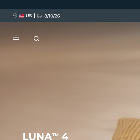
Direkt
zum
Inhalt
US
8/10/26
NEU
BREAKING NEWS
FAQ™ Pure Beauty-Tech Elixir
LUNA
4
TM