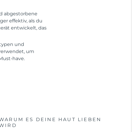
und abgestorbene
r effektiv, als du
erät entwickelt, das
ttypen und
 verwendet, um
 Must-have.
WARUM ES DEINE HAUT LIEBEN
WIRD