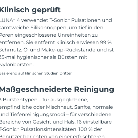
Klinisch geprüft
LUNA
4 verwendet T-Sonic
Pulsationen und
TM
TM
samtweiche Silikonnoppen, um tief in den
Poren eingeschlossene Unreinheiten zu
entfernen. Sie entfernt klinisch erwiesen 99 %
Schmutz, Öl und Make-up-Rückstände und ist
35-mal hygienischer als Bürsten mit
Nylonborsten.
Basierend auf klinischen Studien Dritter
Maßgeschneiderte Reinigung
3 Bürstentypen – für ausgeglichene,
empfindliche oder Mischhaut. Sanfte, normale
und Tiefenreinigungsmodi – für verschiedene
Bereiche von Gesicht und Hals. 16 einstellbare
T-Sonic
Pulsationsintensitäten. 100 % der
TM
Benutzer berichten von einer erfrischteren