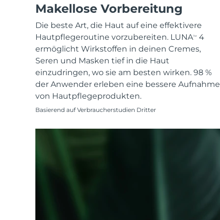
KIWI™ skincare
All acne treatment devices
All revitalizing eye massagers
Makellose Vorbereitung
Serum
issa™ Teeth Whitening Gel
Advanced pore care essentials
For healthy hair
18% PAP
Die beste Art, die Haut auf eine effektivere
Kosmetik
Männer
Hautpflegeroutine vorzubereiten. LUNA
4
TM
ermöglicht Wirkstoffen in deinen Cremes,
Seren und Masken tief in die Haut
einzudringen, wo sie am besten wirken. 98 %
der Anwender erleben eine bessere Aufnahme
Kaufe alles
von Hautpflegeprodukten.
Basierend auf Verbraucherstudien Dritter
FOREO APP
ÜBER