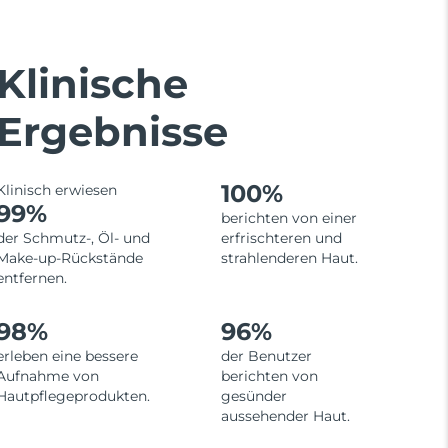
Klinische
Ergebnisse
100%
Klinisch erwiesen
99%
berichten von einer
der Schmutz-, Öl- und
erfrischteren und
Make-up-Rückstände
strahlenderen Haut.
entfernen.
98%
96%
erleben eine bessere
der Benutzer
Aufnahme von
berichten von
Hautpflegeprodukten.
gesünder
aussehender Haut.