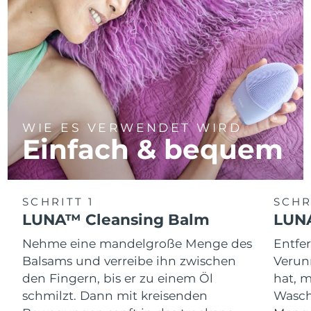
WIE ES VERWENDET WIRD
Einfach & bequem
SCHRITT 1
SCHR
LUNA™ Cleansing Balm
LUNA
Nehme eine mandelgroße Menge des
Entfe
Balsams und verreibe ihn zwischen
Verun
den Fingern, bis er zu einem Öl
hat, 
schmilzt. Dann mit kreisenden
Wasch