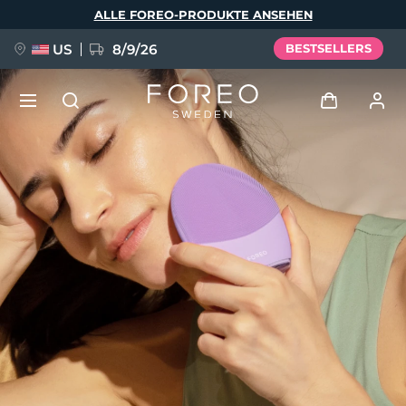
Direkt
ALLE FOREO-PRODUKTE ANSEHEN
zum
Inhalt
US
8/9/26
BESTSELLERS
NEU
Anmelden
Sprache
BREAKING NEWS
Benutzerkonto
English
Deutsch
Español
Meine Geräte
FAQ™ Pure Beauty-Tech Elixir
Français
Italiano
Português
Meine Bestellungen
Polski
Svenska
Русский
Türkçe
简体中文
繁體中文
Meine Adressen
issa™ Teeth Whitening Set
Meine Abonnements