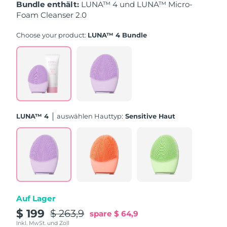
Bundle enthält:
LUNA™ 4 und LUNA™ Micro-
Foam Cleanser 2.0
Erwartete Lieferung
Puerto Rico
10/08/2026
Choose your product:
LUNA™ 4 Bundle
Erwartete Lieferung
Katar
09/08/2026
Erwartete Lieferung
Réunion
13/08/2026
Erwartete Lieferung
Rumänien
LUNA™ 4
Auswählen Hauttyp:
Sensitive Haut
08/08/2026
Erwartete Lieferung
Russland
16/08/2026
Erwartete Lieferung
Saudi-Arabien
09/08/2026
Auf Lager
Erwartete Lieferung
Singapur
10/08/2026
$ 199
$ 263,9
spare
$ 64,9
Inkl. MwSt. und Zoll