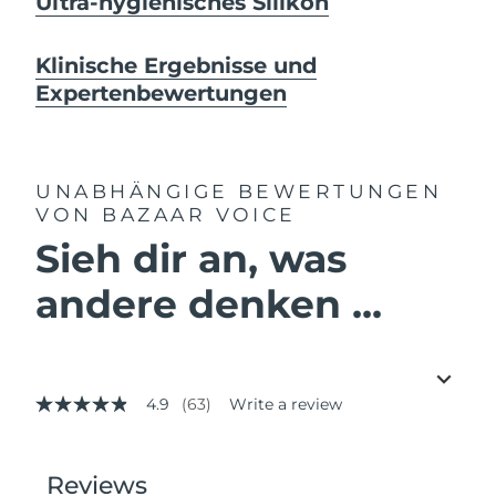
Ultra-hygienisches Silikon
Klinische Ergebnisse und
Expertenbewertungen
UNABHÄNGIGE BEWERTUNGEN
VON BAZAAR VOICE
Sieh dir an, was
andere denken ...
4.9
(63)
Write a review
4.9
out
of
5
stars,