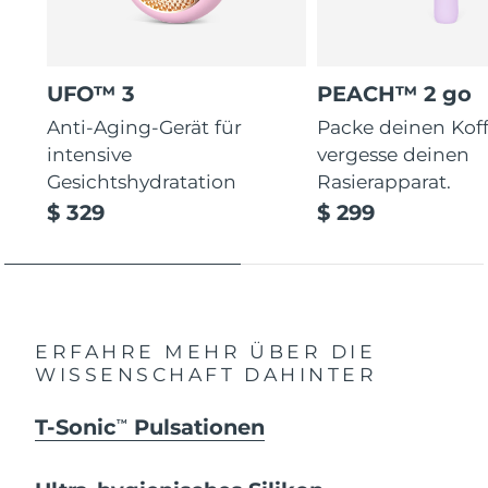
UFO™ 3
PEACH™ 2 go
Anti-Aging-Gerät für
Packe deinen Koff
intensive
vergesse deinen
Gesichtshydratation
Rasierapparat.
$ 329
$ 299
ERFAHRE MEHR ÜBER DIE
WISSENSCHAFT DAHINTER
T-Sonic
Pulsationen
TM