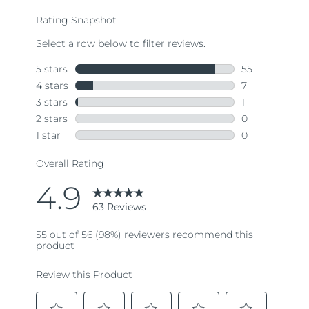
average
rating
value.
Read
63
Reviews.
Same
page
link.