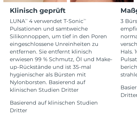
Advanced pore care essentials
For healthy hair
Erwartete Lieferung
18% PAP
Gibraltar
Klinisch geprüft
Maßg
Kosmetik
Männer
12/08/2026
LUNA
4 verwendet T-Sonic
3 Bürs
TM
TM
Erwartete Lieferung
Griechenland
08/08/2026
Pulsationen und samtweiche
empfi
Silikonnoppen, um tief in den Poren
norma
Sonderverwaltungsregion
Erwartete Lieferung
eingeschlossene Unreinheiten zu
versc
Kaufe alles
Hongkong
09/08/2026
entfernen. Sie entfernt klinisch
Hals. 
erwiesen 99 % Schmutz, Öl und Make-
Pulsat
Erwartete Lieferung
Ungarn
up-Rückstände und ist 35-mal
berich
08/08/2026
FOREO APP
hygienischer als Bürsten mit
strah
Erwartete Lieferung
Nylonborsten. Basierend auf
Island
ÜBER
09/08/2026
Basie
klinischen Studien Dritter
Dritte
Erwartete Lieferung
Indonesien
Basierend auf klinischen Studien
06/08/2026
Dritter
Erwartete Lieferung
Irland
08/08/2026
Erwartete Lieferung