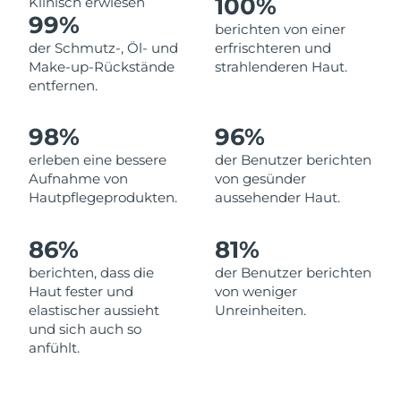
100%
Klinisch erwiesen
99%
Erwartete Lieferung
berichten von einer
Libanon
09/08/2026
der Schmutz-, Öl- und
erfrischteren und
Make-up-Rückstände
strahlenderen Haut.
Erwartete Lieferung
Litauen
entfernen.
08/08/2026
Erwartete Lieferung
98%
96%
Luxemburg
08/08/2026
erleben eine bessere
der Benutzer berichten
Aufnahme von
von gesünder
Sonderverwaltungsregion
Erwartete Lieferung
Hautpflegeprodukten.
aussehender Haut.
Macau
10/08/2026
86%
81%
Erwartete Lieferung
Malaysia
11/08/2026
berichten, dass die
der Benutzer berichten
Haut fester und
von weniger
Erwartete Lieferung
Malta
elastischer aussieht
Unreinheiten.
08/08/2026
und sich auch so
anfühlt.
Erwartete Lieferung
Mexiko
12/08/2026