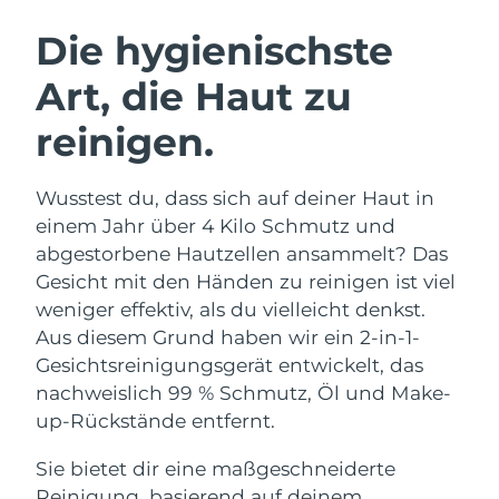
SCHWEDISCHE BEAUTY ROUTINE
Die hygienischste
Art, die Haut zu
Erwartete Lieferung
Australien
11/08/2026
reinigen.
Gesichtsreinigung
Gesichtsstraffung
Erwartete Lieferung
Österreich
LUNA™ 4 Set
BEAR™ 2 Set
08/08/2026
Wusstest du, dass sich auf deiner Haut in
Anti-aging massage
Microcurrent toning
einem Jahr über 4 Kilo Schmutz und
Erwartete Lieferung
Bahrain
09/08/2026
abgestorbene Hautzellen ansammelt? Das
Hydratisierung
Mundpflege
Gesicht mit den Händen zu reinigen ist viel
LUNA™ 4 Plus
BEAR™ 2 go
Erwartete Lieferung
Belgien
UFO™ 3 Set
issa™ 4
weniger effektiv, als du vielleicht denkst.
08/08/2026
Massage, LED heating
Microcurrent toning on-the-go
FAQ™ ANTI-AGING-BEHANDLUNG
Aus diesem Grund haben wir ein 2-in-1-
Deep facial hydration
Hybrid silicone sonic toothbrush
Erwartete Lieferung
Gesichtsreinigungsgerät entwickelt, das
Bermuda
14/08/2026
NEW
nachweislich 99 % Schmutz, Öl und Make-
LUNA™ 4 Men
BEAR™ 2 eyes & lips
UFO™ 3 LED
issa™ 4 plus
up-Rückstände entfernt.
For men, anti-aging massage
Microcurrent line smoothing device
Bosnien und
Erwartete Lieferung
Near-infrared and red light therapy
Smart hybrid silicone sonic toothbrush
Herzegowina
11/08/2026
device
Anti-aging
LED-Behandlungen
Sie bietet dir eine maßgeschneiderte
Reinigung, basierend auf deinem