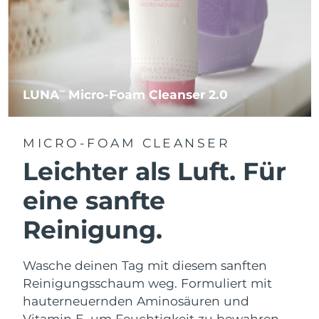
LUNA
Micro-Foam Cleanser 2.0
TM
MICRO-FOAM CLEANSER
Leichter als Luft. Für
eine sanfte
Reinigung.
Wasche deinen Tag mit diesem sanften
Reinigungsschaum weg. Formuliert mit
hauterneuernden Aminosäuren und
Vitamin E, um Feuchtigkeit zu bewahren.