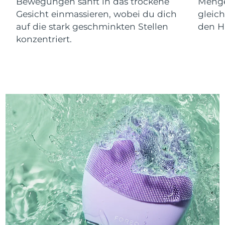
Bewegungen sanft in das trockene
Menge
Gesicht einmassieren, wobei du dich
gleic
auf die stark geschminkten Stellen
den Ha
konzentriert.