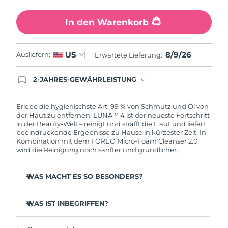
Erwartete Lieferung
Slowakei
08/08/2026
In den Warenkorb
Erwartete Lieferung
Slowenien
08/08/2026
8/9/26
US
Ausliefern:
Erwartete Lieferung:
Erwartete Lieferung
Südafrika
16/08/2026
2-JAHRES-GEWÄHRLEISTUNG
Mit deiner heutigen Bestellung registriere sich für
Erwartete Lieferung
deine FOREO-Garantie. Das bedeutet: Falls du
Südkorea
10/08/2026
innerhalb eines Jahres ab Kaufdatum Anlass zur
Erlebe die hygienischste Art, 99 % von Schmutz und Öl von
Beanstandung deines FOREO-Produktes haben
der Haut zu entfernen. LUNA™ 4 ist der neueste Fortschritt
solltest, bekommst du dieses Produkt von
in der Beauty-Welt – reinigt und strafft die Haut und liefert
Erwartete Lieferung
Spanien
FOREO gratis ersetzt.
beeindruckende Ergebnisse zu Hause in kürzester Zeit. In
08/08/2026
Kombination mit dem FOREO Micro-Foam Cleanser 2.0
wird die Reinigung noch sanfter und gründlicher.
Erwartete Lieferung
Schweden
08/08/2026
WAS MACHT ES SO BESONDERS?
Erwartete Lieferung
Schweiz
96 % der Anwender:innen berichten von gesünder
08/08/2026
aussehender Haut. 81 % berichten von weniger
WAS IST INBEGRIFFEN?
Unreinheiten.
Erwartete Lieferung
LUNA™ 4
Taiwan
Entfernt tief sitzenden Schmutz und Öl, ohne die Haut
13/08/2026