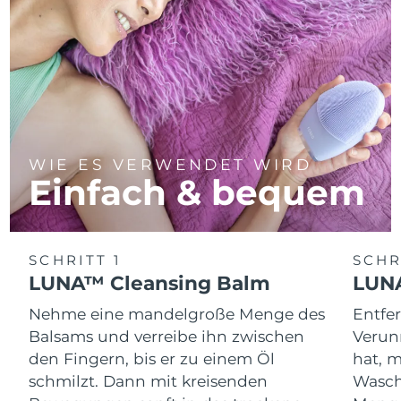
WIE ES VERWENDET WIRD
Einfach & bequem
SCHRITT 1
SCHR
LUNA™ Cleansing Balm
LUNA
Nehme eine mandelgroße Menge des
Entfe
Balsams und verreibe ihn zwischen
Verun
den Fingern, bis er zu einem Öl
hat, 
schmilzt. Dann mit kreisenden
Wasch