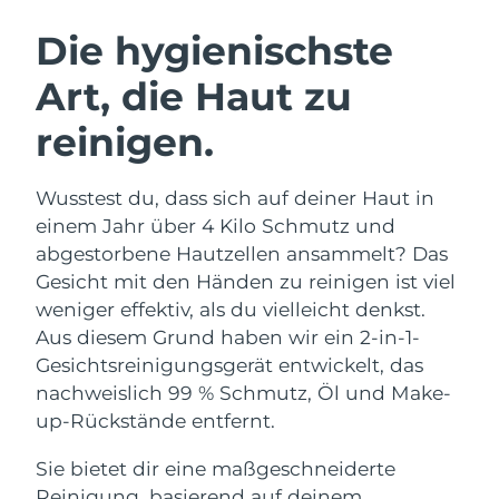
SCHWEDISCHE BEAUTY ROUTINE
Die hygienischste
Art, die Haut zu
Erwartete Lieferung
Australien
11/08/2026
reinigen.
Gesichtsreinigung
Gesichtsstraffung
Erwartete Lieferung
Österreich
LUNA™ 4 Set
BEAR™ 2 Set
08/08/2026
Wusstest du, dass sich auf deiner Haut in
Anti-aging massage
Microcurrent toning
einem Jahr über 4 Kilo Schmutz und
Erwartete Lieferung
Bahrain
09/08/2026
abgestorbene Hautzellen ansammelt? Das
Hydratisierung
Mundpflege
Gesicht mit den Händen zu reinigen ist viel
LUNA™ 4 Plus
BEAR™ 2 go
Erwartete Lieferung
Belgien
UFO™ 3 Set
issa™ 4
weniger effektiv, als du vielleicht denkst.
08/08/2026
Massage, LED heating
Microcurrent toning on-the-go
FAQ™ ANTI-AGING-BEHANDLUNG
Aus diesem Grund haben wir ein 2-in-1-
Deep facial hydration
Hybrid silicone sonic toothbrush
Erwartete Lieferung
Gesichtsreinigungsgerät entwickelt, das
Bermuda
14/08/2026
NEW
nachweislich 99 % Schmutz, Öl und Make-
LUNA™ 4 Men
BEAR™ 2 eyes & lips
UFO™ 3 LED
issa™ 4 plus
up-Rückstände entfernt.
For men, anti-aging massage
Microcurrent line smoothing device
Bosnien und
Erwartete Lieferung
Near-infrared and red light therapy
Smart hybrid silicone sonic toothbrush
Herzegowina
11/08/2026
device
Anti-aging
LED-Behandlungen
Sie bietet dir eine maßgeschneiderte
Reinigung, basierend auf deinem