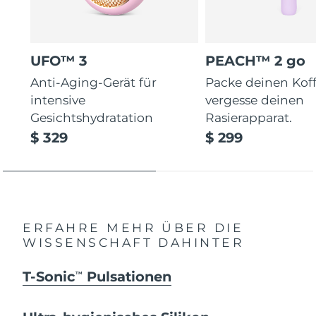
UFO™ 3
PEACH™ 2 go
Anti-Aging-Gerät für
Packe deinen Koff
intensive
vergesse deinen
Gesichtshydratation
Rasierapparat.
$ 329
$ 299
ERFAHRE MEHR ÜBER DIE
WISSENSCHAFT DAHINTER
T-Sonic
Pulsationen
TM