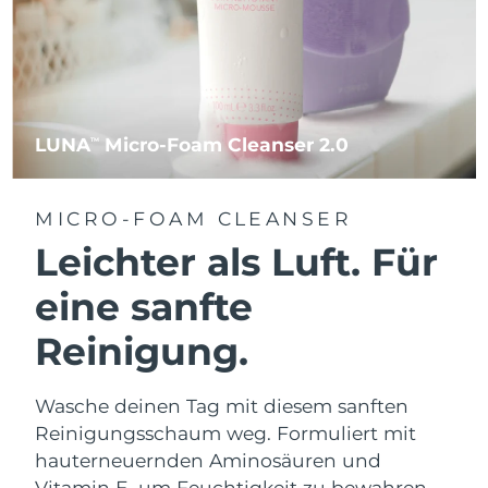
LUNA
Micro-Foam Cleanser 2.0
TM
MICRO-FOAM CLEANSER
Leichter als Luft. Für
eine sanfte
Reinigung.
Wasche deinen Tag mit diesem sanften
Reinigungsschaum weg. Formuliert mit
hauterneuernden Aminosäuren und
Vitamin E, um Feuchtigkeit zu bewahren.