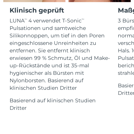
Advanced pore care essentials
For healthy hair
Erwartete Lieferung
18% PAP
Gibraltar
Klinisch geprüft
Maßg
Kosmetik
Männer
12/08/2026
LUNA
4 verwendet T-Sonic
3 Bürs
TM
TM
Erwartete Lieferung
Griechenland
08/08/2026
Pulsationen und samtweiche
empfi
Silikonnoppen, um tief in den Poren
norma
Sonderverwaltungsregion
Erwartete Lieferung
eingeschlossene Unreinheiten zu
versc
Kaufe alles
Hongkong
09/08/2026
entfernen. Sie entfernt klinisch
Hals. 
erwiesen 99 % Schmutz, Öl und Make-
Pulsat
Erwartete Lieferung
Ungarn
up-Rückstände und ist 35-mal
berich
08/08/2026
FOREO APP
hygienischer als Bürsten mit
strah
Erwartete Lieferung
Nylonborsten. Basierend auf
Island
ÜBER
09/08/2026
Basie
klinischen Studien Dritter
Dritte
Erwartete Lieferung
Indonesien
Basierend auf klinischen Studien
06/08/2026
Dritter
Erwartete Lieferung
Irland
08/08/2026
Erwartete Lieferung