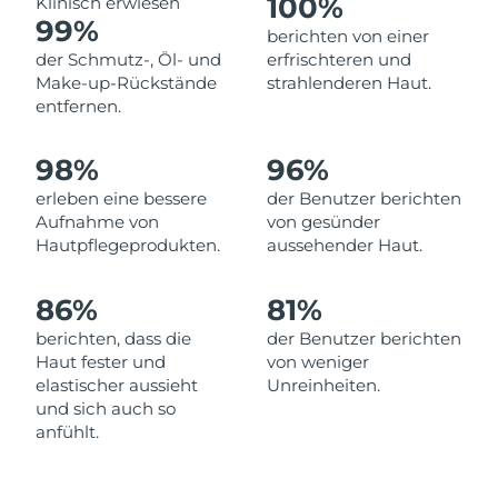
100%
Klinisch erwiesen
99%
Erwartete Lieferung
berichten von einer
Libanon
09/08/2026
der Schmutz-, Öl- und
erfrischteren und
Make-up-Rückstände
strahlenderen Haut.
Erwartete Lieferung
Litauen
entfernen.
08/08/2026
Erwartete Lieferung
98%
96%
Luxemburg
08/08/2026
erleben eine bessere
der Benutzer berichten
Aufnahme von
von gesünder
Sonderverwaltungsregion
Erwartete Lieferung
Hautpflegeprodukten.
aussehender Haut.
Macau
10/08/2026
86%
81%
Erwartete Lieferung
Malaysia
11/08/2026
berichten, dass die
der Benutzer berichten
Haut fester und
von weniger
Erwartete Lieferung
Malta
elastischer aussieht
Unreinheiten.
08/08/2026
und sich auch so
anfühlt.
Erwartete Lieferung
Mexiko
12/08/2026