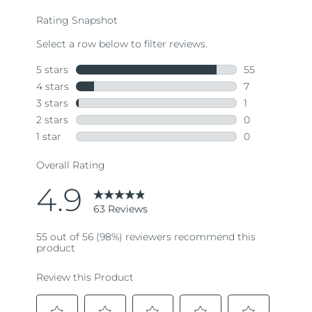
average
rating
value.
Read
63
Reviews.
Same
page
link.