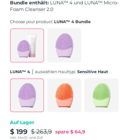
Bundle enthält:
LUNA™ 4 und LUNA™ Micro-
Foam Cleanser 2.0
Erwartete Lieferung
Puerto Rico
10/08/2026
Choose your product:
LUNA™ 4 Bundle
Erwartete Lieferung
Katar
09/08/2026
Erwartete Lieferung
Réunion
13/08/2026
Erwartete Lieferung
Rumänien
LUNA™ 4
Auswählen Hauttyp:
Sensitive Haut
08/08/2026
Erwartete Lieferung
Russland
16/08/2026
Erwartete Lieferung
Saudi-Arabien
09/08/2026
Auf Lager
Erwartete Lieferung
Singapur
10/08/2026
$ 199
$ 263,9
spare
$ 64,9
Inkl. MwSt. und Zoll