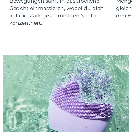
Bewegungen sanft in das trockene
Menge
Gesicht einmassieren, wobei du dich
gleic
auf die stark geschminkten Stellen
den Ha
konzentriert.