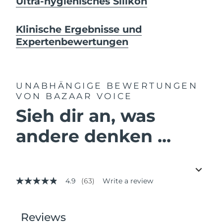
Ultra-hygienisches Silikon
Klinische Ergebnisse und
Expertenbewertungen
UNABHÄNGIGE BEWERTUNGEN
VON BAZAAR VOICE
Sieh dir an, was
andere denken ...
4.9
(63)
Write a review
4.9
out
of
5
stars,