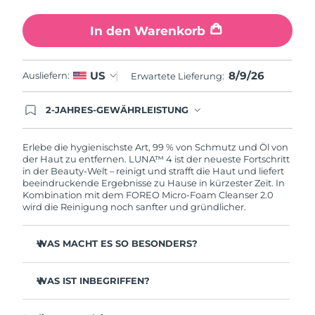
Erwartete Lieferung
Slowakei
08/08/2026
In den Warenkorb
Erwartete Lieferung
Slowenien
08/08/2026
8/9/26
US
Ausliefern:
Erwartete Lieferung:
Erwartete Lieferung
Südafrika
16/08/2026
2-JAHRES-GEWÄHRLEISTUNG
Mit deiner heutigen Bestellung registriere sich für
Erwartete Lieferung
deine FOREO-Garantie. Das bedeutet: Falls du
Südkorea
10/08/2026
innerhalb eines Jahres ab Kaufdatum Anlass zur
Erlebe die hygienischste Art, 99 % von Schmutz und Öl von
Beanstandung deines FOREO-Produktes haben
der Haut zu entfernen. LUNA™ 4 ist der neueste Fortschritt
solltest, bekommst du dieses Produkt von
in der Beauty-Welt – reinigt und strafft die Haut und liefert
Erwartete Lieferung
Spanien
FOREO gratis ersetzt.
beeindruckende Ergebnisse zu Hause in kürzester Zeit. In
08/08/2026
Kombination mit dem FOREO Micro-Foam Cleanser 2.0
wird die Reinigung noch sanfter und gründlicher.
Erwartete Lieferung
Schweden
08/08/2026
WAS MACHT ES SO BESONDERS?
Erwartete Lieferung
Schweiz
96 % der Anwender:innen berichten von gesünder
08/08/2026
aussehender Haut. 81 % berichten von weniger
WAS IST INBEGRIFFEN?
Unreinheiten.
Erwartete Lieferung
LUNA™ 4
Taiwan
Entfernt tief sitzenden Schmutz und Öl, ohne die Haut
13/08/2026