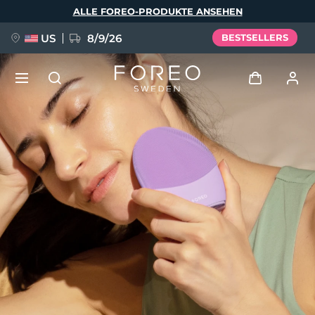
Direkt
ALLE FOREO-PRODUKTE ANSEHEN
zum
Inhalt
US
8/9/26
BESTSELLERS
NEU
Anmelden
Sprache
BREAKING NEWS
Benutzerkonto
English
Deutsch
Español
Meine Geräte
FAQ™ Pure Beauty-Tech Elixir
Français
Italiano
Português
Meine Bestellungen
Polski
Svenska
Русский
Türkçe
简体中文
繁體中文
Meine Adressen
issa™ Teeth Whitening Set
Meine Abonnements