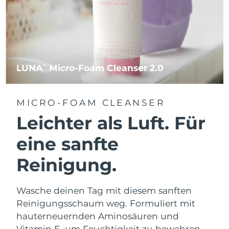
LUNA
Micro-Foam Cleanser 2.0
TM
MICRO-FOAM CLEANSER
Leichter als Luft. Für
eine sanfte
Reinigung.
Wasche deinen Tag mit diesem sanften
Reinigungsschaum weg. Formuliert mit
hauterneuernden Aminosäuren und
Vitamin E, um Feuchtigkeit zu bewahren.