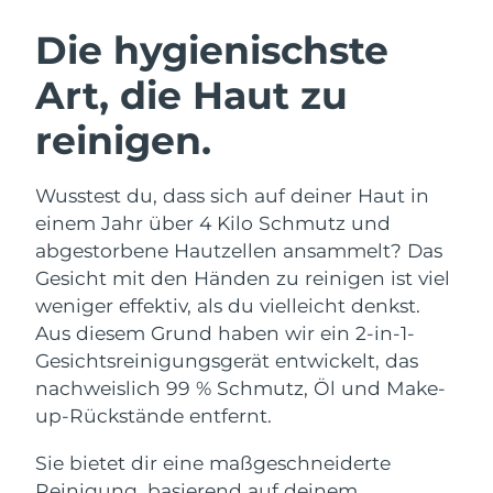
SCHWEDISCHE BEAUTY ROUTINE
Australien
Erwartete Lieferung
8/11/26
Die hygienischste
Österreich
Erwartete Lieferung
8/8/26
Art, die Haut zu
Bahrain
Erwartete Lieferung
8/9/26
reinigen.
Gesichtsreinigung
Gesichtsstraffung
Belgien
Erwartete Lieferung
8/8/26
LUNA™ 4 Set
BEAR™ 2 Set
Wusstest du, dass sich auf deiner Haut in
Anti-aging massage
Microcurrent toning
Bermuda
Erwartete Lieferung
8/14/26
einem Jahr über 4 Kilo Schmutz und
abgestorbene Hautzellen ansammelt? Das
Hydratisierung
Mundpflege
Bosnien und
Gesicht mit den Händen zu reinigen ist viel
Erwartete Lieferung
8/11/26
LUNA™ 4 Plus
BEAR™ 2 go
Herzegowina
UFO™ 3 Set
issa™ 4
weniger effektiv, als du vielleicht denkst.
Massage, LED heating
Microcurrent toning on-the-go
FAQ™ ANTI-AGING-BEHANDLUNG
Aus diesem Grund haben wir ein 2-in-1-
Deep facial hydration
Hybrid silicone sonic toothbrush
Brunei Darussalam
Erwartete Lieferung
8/13/26
Gesichtsreinigungsgerät entwickelt, das
NEW
nachweislich 99 % Schmutz, Öl und Make-
LUNA™ 4 Men
BEAR™ 2 eyes & lips
Bulgarien
Erwartete Lieferung
8/8/26
UFO™ 3 LED
issa™ 4 plus
up-Rückstände entfernt.
For men, anti-aging massage
Microcurrent line smoothing device
Near-infrared and red light therapy
Kanada
Smart hybrid silicone sonic toothbrush
Erwartete Lieferung
8/12/26
device
Anti-aging
LED-Behandlungen
Sie bietet dir eine maßgeschneiderte
Reinigung, basierend auf deinem