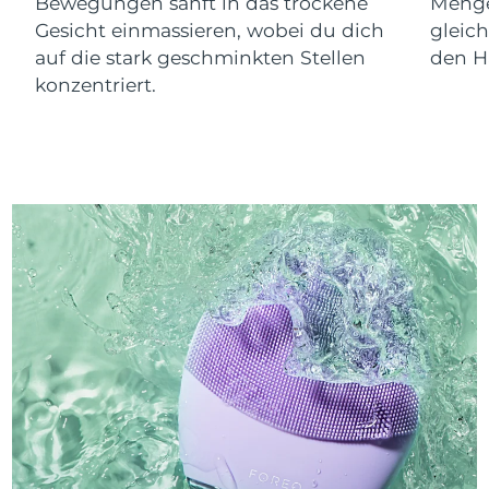
Bewegungen sanft in das trockene
Menge
Gesicht einmassieren, wobei du dich
gleic
auf die stark geschminkten Stellen
den Ha
konzentriert.