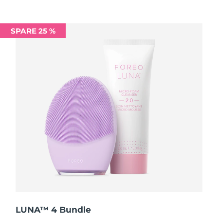
Saudi-Arabien
Erwartete Lieferung
8/9/26
SPARE 25 %
Singapur
Erwartete Lieferung
8/10/26
Slowakei
Erwartete Lieferung
8/8/26
Slowenien
Erwartete Lieferung
8/8/26
Südafrika
Erwartete Lieferung
8/16/26
Südkorea
Erwartete Lieferung
8/10/26
Spanien
Erwartete Lieferung
8/8/26
Schweden
Erwartete Lieferung
8/8/26
Schweiz
Erwartete Lieferung
8/8/26
LUNA™ 4 Bundle