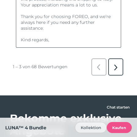
Chat starten
Bekomme exklusive
Angebote
LUNA™ 4 Bundle
Kollektion
Kaufen