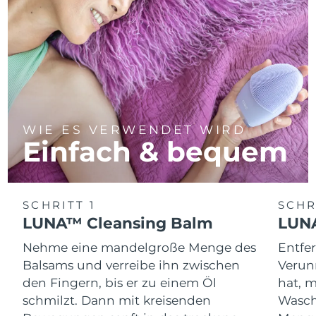
WIE ES VERWENDET WIRD
Einfach & bequem
SCHRITT 1
SCHR
LUNA™ Cleansing Balm
LUNA
Nehme eine mandelgroße Menge des
Entfe
Balsams und verreibe ihn zwischen
Verun
den Fingern, bis er zu einem Öl
hat, 
schmilzt. Dann mit kreisenden
Wasch