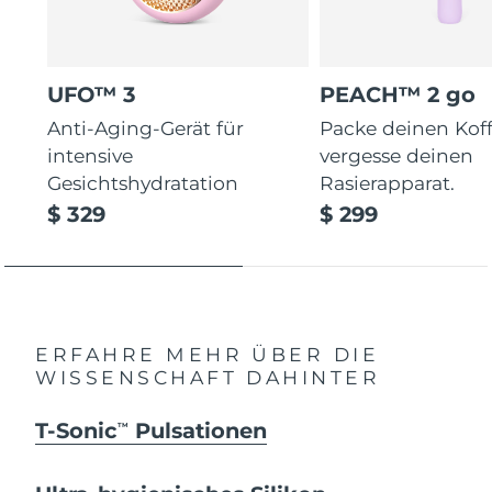
UFO™ 3
PEACH™ 2 go
Anti-Aging-Gerät für
Packe deinen Koff
intensive
vergesse deinen
Gesichtshydratation
Rasierapparat.
$ 329
$ 299
ERFAHRE MEHR ÜBER DIE
WISSENSCHAFT DAHINTER
T-Sonic
Pulsationen
TM