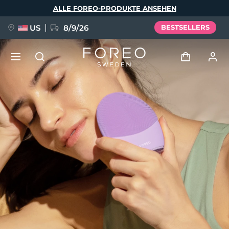
Direkt
ALLE FOREO-PRODUKTE ANSEHEN
zum
Inhalt
US
8/9/26
BESTSELLERS
NEU
Anmelden
Sprache
BREAKING NEWS
Benutzerkonto
English
Deutsch
Español
Meine Geräte
FAQ™ Pure Beauty-Tech Elixir
Français
Italiano
Português
Meine Bestellungen
Polski
Svenska
Русский
Türkçe
简体中文
繁體中文
Meine Adressen
issa™ Teeth Whitening Set
Meine Abonnements