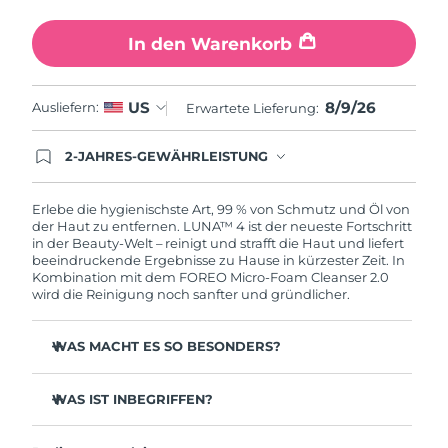
In den Warenkorb
8/9/26
US
Ausliefern:
Erwartete Lieferung:
2-JAHRES-GEWÄHRLEISTUNG
Mit deiner heutigen Bestellung registriere sich für
deine FOREO-Garantie. Das bedeutet: Falls du
innerhalb eines Jahres ab Kaufdatum Anlass zur
Erlebe die hygienischste Art, 99 % von Schmutz und Öl von
Beanstandung deines FOREO-Produktes haben
der Haut zu entfernen. LUNA™ 4 ist der neueste Fortschritt
solltest, bekommst du dieses Produkt von
in der Beauty-Welt – reinigt und strafft die Haut und liefert
FOREO gratis ersetzt.
beeindruckende Ergebnisse zu Hause in kürzester Zeit. In
Kombination mit dem FOREO Micro-Foam Cleanser 2.0
wird die Reinigung noch sanfter und gründlicher.
WAS MACHT ES SO BESONDERS?
96 % der Anwender:innen berichten von gesünder
aussehender Haut. 81 % berichten von weniger
WAS IST INBEGRIFFEN?
Unreinheiten.
LUNA™ 4
Entfernt tief sitzenden Schmutz und Öl, ohne die Haut