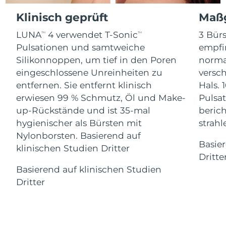
Advanced pore care essentials
For healthy hair
18% PAP
Klinisch geprüft
Maßg
Kosmetik
Männer
Isle of Man
Erwartete Lieferung
8/10/26
LUNA
4 verwendet T-Sonic
3 Bürs
TM
TM
Israel
Erwartete Lieferung
8/12/26
Pulsationen und samtweiche
empfi
Silikonnoppen, um tief in den Poren
norma
Italien
Erwartete Lieferung
8/8/26
eingeschlossene Unreinheiten zu
versc
Kaufe alles
entfernen. Sie entfernt klinisch
Hals. 
Japan
Erwartete Lieferung
8/11/26
erwiesen 99 % Schmutz, Öl und Make-
Pulsat
up-Rückstände und ist 35-mal
berich
Jersey
Erwartete Lieferung
8/13/26
FOREO APP
hygienischer als Bürsten mit
strah
Nylonborsten. Basierend auf
Kasachstan
Erwartete Lieferung
8/10/26
ÜBER
Basie
klinischen Studien Dritter
Dritte
Kuwait
Erwartete Lieferung
8/8/26
Basierend auf klinischen Studien
Dritter
Lettland
Erwartete Lieferung
8/8/26
Libanon
Erwartete Lieferung
8/9/26