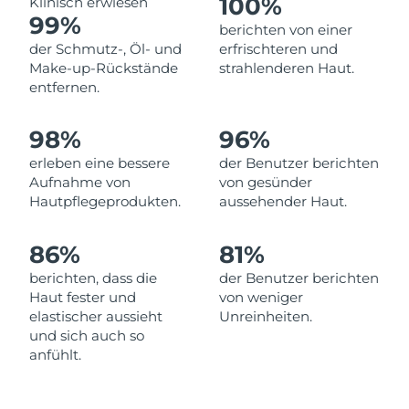
100%
Klinisch erwiesen
Norwegen
Erwartete Lieferung
8/8/26
99%
berichten von einer
der Schmutz-, Öl- und
erfrischteren und
Oman
Erwartete Lieferung
8/11/26
Make-up-Rückstände
strahlenderen Haut.
entfernen.
Philippinen
Erwartete Lieferung
8/11/26
98%
96%
Polen
Erwartete Lieferung
8/9/26
erleben eine bessere
der Benutzer berichten
Portugal
Erwartete Lieferung
8/8/26
Aufnahme von
von gesünder
Hautpflegeprodukten.
aussehender Haut.
Puerto Rico
Erwartete Lieferung
8/10/26
86%
81%
Katar
Erwartete Lieferung
8/9/26
berichten, dass die
der Benutzer berichten
Haut fester und
von weniger
Réunion
Erwartete Lieferung
8/13/26
elastischer aussieht
Unreinheiten.
und sich auch so
Rumänien
Erwartete Lieferung
8/8/26
anfühlt.
Russland
Erwartete Lieferung
8/16/26