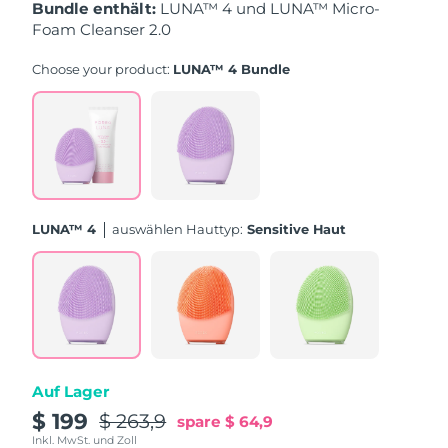
Taiwan
Erwartete Lieferung
8/13/26
Bundle enthält:
LUNA™ 4 und LUNA™ Micro-
Foam Cleanser 2.0
Thailand
Erwartete Lieferung
8/12/26
Choose your product:
LUNA™ 4 Bundle
Türkei
Erwartete Lieferung
8/9/26
Vereinigte Arabische
Erwartete Lieferung
8/9/26
Emirate
Vereinigtes
Erwartete Lieferung
8/8/26
LUNA™ 4
Auswählen Hauttyp:
Sensitive Haut
Königreich
Vereinigte Staaten
Erwartete Lieferung
8/9/26
Usbekistan
Erwartete Lieferung
8/13/26
Vietnam
Erwartete Lieferung
8/14/26
Auf Lager
$ 199
$ 263,9
spare
$ 64,9
Inkl. MwSt. und Zoll