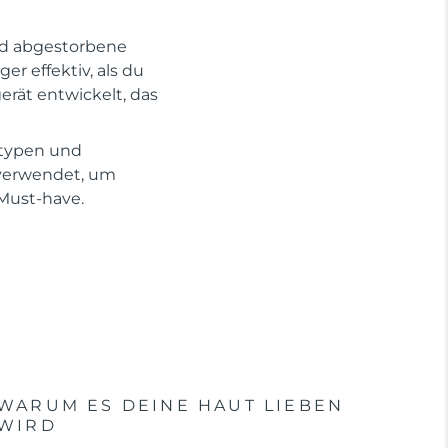
und abgestorbene
r effektiv, als du
erät entwickelt, das
ttypen und
 verwendet, um
 Must-have.
WARUM ES DEINE HAUT LIEBEN
WIRD