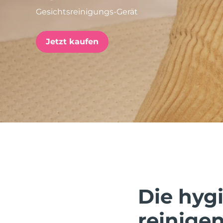
Gesichtsreinigungs-Gerät
issa™ Teeth Whitening Set
Jetzt kaufen
FAQ™ Dual LED Panel
BELIEBT
Sonderangebote
Bestseller
Die hygi
reinigen