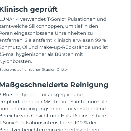
Klinisch geprüft
LUNA
4 verwendet T-Sonic
Pulsationen und
TM
TM
samtweiche Silikonnoppen, um tief in den
Poren eingeschlossene Unreinheiten zu
entfernen. Sie entfernt klinisch erwiesen 99 %
Schmutz, Öl und Make-up-Rückstände und ist
35-mal hygienischer als Bürsten mit
Nylonborsten.
Basierend auf klinischen Studien Dritter
Maßgeschneiderte Reinigung
3 Bürstentypen – für ausgeglichene,
empfindliche oder Mischhaut. Sanfte, normale
und Tiefenreinigungsmodi – für verschiedene
Bereiche von Gesicht und Hals. 16 einstellbare
T-Sonic
Pulsationsintensitäten. 100 % der
TM
Benutzer berichten von einer erfrischteren