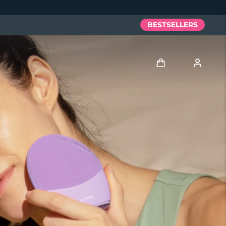
BESTSELLERS
Anmelden
Benutzerkonto
Meine Geräte
Meine Bestellungen
Meine Adressen
Meine Abonnements