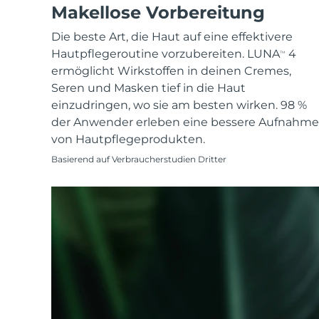
KIWI™ skincare
All acne treatment devices
All revitalizing eye massagers
Makellose Vorbereitung
Serum
issa™ Teeth Whitening Gel
Advanced pore care essentials
For healthy hair
18% PAP
Die beste Art, die Haut auf eine effektivere
Kosmetik
Männer
Hautpflegeroutine vorzubereiten. LUNA
4
TM
ermöglicht Wirkstoffen in deinen Cremes,
Seren und Masken tief in die Haut
einzudringen, wo sie am besten wirken. 98 %
der Anwender erleben eine bessere Aufnahme
Kaufe alles
von Hautpflegeprodukten.
Basierend auf Verbraucherstudien Dritter
FOREO APP
ÜBER