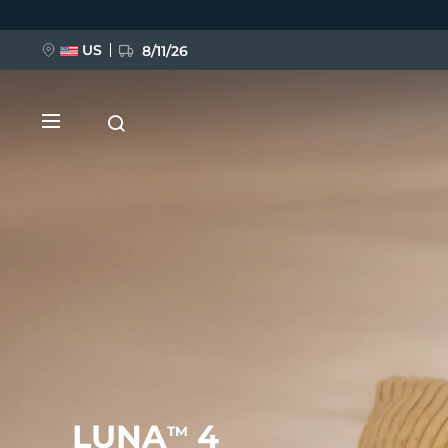
Direkt
zum
Inhalt
US
8/11/26
NEU
BREAKING NEWS
FAQ™ Pure Beauty-Tech Elixir
LUNA
4
TM