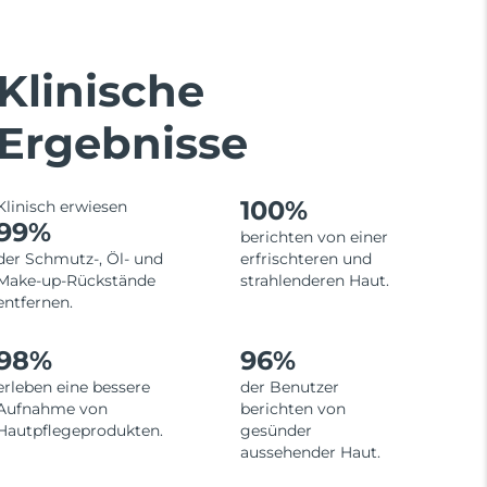
Klinische
Ergebnisse
100%
Klinisch erwiesen
99%
berichten von einer
der Schmutz-, Öl- und
erfrischteren und
Make-up-Rückstände
strahlenderen Haut.
entfernen.
98%
96%
erleben eine bessere
der Benutzer
Aufnahme von
berichten von
Hautpflegeprodukten.
gesünder
aussehender Haut.