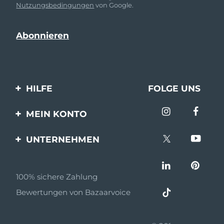
Nutzungsbedingungen
von Google.
HILFE
FOLGE UNS
Kontaktiere uns
MEIN KONTO
Bestellungen & Versand
Produkt registrieren
UNTERNEHMEN
Garantie & Umtausch
Unterstützung
Über FOREO
Häufig gestellte Fragen
100% sichere Zahlung
Partnerprogramm
Batterie-informationen
Bewertungen von Bazaarvoice
Partner Nachrichten
MYSA