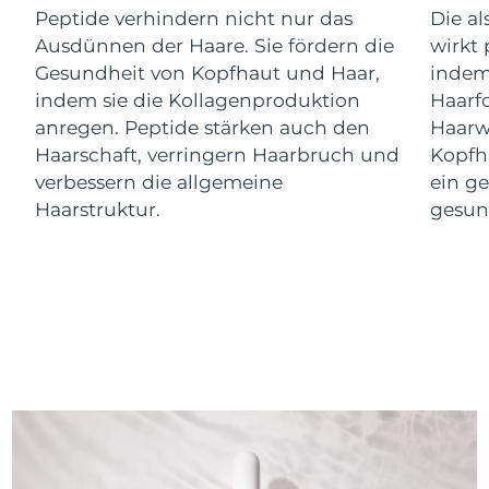
Litauen
Peptide verhindern nicht nur das
Die al
Erwartete Lieferung
8/12/26
Ausdünnen der Haare. Sie fördern die
wirkt 
Luxemburg
Erwartete Lieferung
8/12/26
Gesundheit von Kopfhaut und Haar,
indem
indem sie die Kollagenproduktion
Haarfo
Sonderverwaltungsregion
anregen. Peptide stärken auch den
Haarw
Erwartete Lieferung
8/14/26
Macau
Haarschaft, verringern Haarbruch und
Kopfha
verbessern die allgemeine
ein ge
Malaysia
Erwartete Lieferung
8/15/26
Haarstruktur.
gesun
Malta
Erwartete Lieferung
8/12/26
Mexiko
Erwartete Lieferung
8/16/26
Monaco
Erwartete Lieferung
8/13/26
Niederlande
Erwartete Lieferung
8/12/26
Neuseeland
Erwartete Lieferung
8/12/26