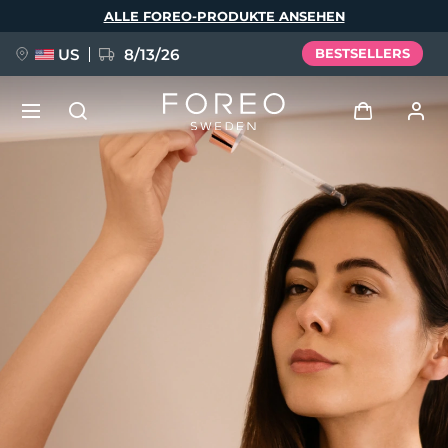
Direkt
ALLE FOREO-PRODUKTE ANSEHEN
zum
Inhalt
US
8/13/26
BESTSELLERS
NEU
Anmelden
Sprache
BREAKING NEWS
Benutzerkonto
English
Deutsch
Español
Meine Geräte
FAQ™ Pure Beauty-Tech Elixir
Français
Italiano
Português
Meine Bestellungen
Polski
Svenska
Русский
Türkçe
简体中文
繁體中文
Meine Adressen
issa™ Teeth Whitening Set
Meine Abonnements