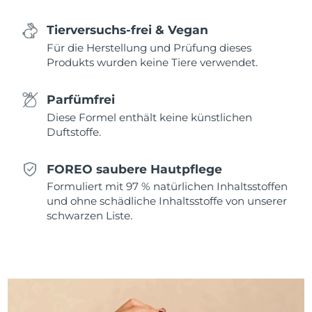
Saudi-Arabien
Erwartete Lieferung
8/13/26
Tierversuchs-frei & Vegan
Für die Herstellung und Prüfung dieses
Singapur
Erwartete Lieferung
8/14/26
Produkts wurden keine Tiere verwendet.
Slowakei
Erwartete Lieferung
8/12/26
Parfümfrei
Diese Formel enthält keine künstlichen
Slowenien
Erwartete Lieferung
8/12/26
Duftstoffe.
Südafrika
Erwartete Lieferung
8/20/26
FOREO saubere Hautpflege
Südkorea
Formuliert mit 97 % natürlichen Inhaltsstoffen
Erwartete Lieferung
8/14/26
und ohne schädliche Inhaltsstoffe von unserer
schwarzen Liste.
Spanien
Erwartete Lieferung
8/12/26
Schweden
Erwartete Lieferung
8/12/26
Schweiz
Erwartete Lieferung
8/12/26