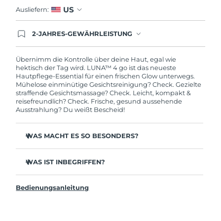
US
Ausliefern:
2-JAHRES-GEWÄHRLEISTUNG
Mit deiner heutigen Bestellung registriere sich für
deine FOREO-Garantie. Das bedeutet: Falls du
innerhalb eines Jahres ab Kaufdatum Anlass zur
Übernimm die Kontrolle über deine Haut, egal wie
Beanstandung deines FOREO-Produktes haben
hektisch der Tag wird. LUNA™ 4 go ist das neueste
solltest, bekommst du dieses Produkt von
Hautpflege-Essential für einen frischen Glow unterwegs.
FOREO gratis ersetzt.
Mühelose einminütige Gesichtsreinigung? Check. Gezielte
straffende Gesichtsmassage? Check. Leicht, kompakt &
reisefreundlich? Check. Frische, gesund aussehende
Ausstrahlung? Du weißt Bescheid!
WAS MACHT ES SO BESONDERS?
35x hygienischer als Bürsten mit Nylonborsten.
WAS IST INBEGRIFFEN?
100 % der Benutzer berichten von einer erfrischteren
und strahlenderen Haut.
LUNA
4 go
™
96 % der Benutzer berichten von gesünder
Bedienungsanleitung
USB-Ladekabel
aussehender Haut. 81 % berichten von weniger
Unreinheiten.
Schnellstartanleitung
86 % der Benutzer berichten, dass die Haut fester und
Allgemeines Handbuch