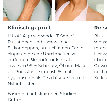
Advanced pore care essentials
For healthy hair
18% PAP
Kosmetik
Männer
Isle of Man
Erwartete Lieferung
8/12/26
Israel
Erwartete Lieferung
8/14/26
Klinisch geprüft
Reis
Italien
Erwartete Lieferung
8/10/26
LUNA
4 go verwendet T-Sonic
Bis z
TM
TM
Kaufe alles
Pulsationen und samtweiche
sodas
Japan
Erwartete Lieferung
8/13/26
Silikonnoppen, um tief in den Poren
musst
eingeschlossene Unreinheiten zu
leer w
Jersey
Erwartete Lieferung
8/15/26
FOREO APP
entfernen. Sie entfernt klinisch
über 
erwiesen 99 % Schmutz, Öl und Make-
Obwohl
Kasachstan
Erwartete Lieferung
8/12/26
ÜBER
up-Rückstände und ist 35-mal
noch 
Kuwait
Erwartete Lieferung
8/10/26
hygienischer als Gesichtsbürsten mit
Kollek
Nylonborsten.
Lettland
Erwartete Lieferung
8/10/26
Basierend auf klinischen Studien
Libanon
Dritter
Erwartete Lieferung
8/11/26