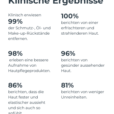
Klinische Ergebnisse
Norwegen
Erwartete Lieferung
8/10/26
Oman
100%
Erwartete Lieferung
8/13/26
Klinisch erwiesen
99%
berichten von einer
Philippinen
Erwartete Lieferung
8/13/26
der Schmutz-, Öl- und
erfrischteren und
Make-up-Rückstände
strahlenderen Haut.
Polen
entfernen.
Erwartete Lieferung
8/11/26
Portugal
Erwartete Lieferung
8/10/26
98%
96%
erleben eine bessere
berichten von
Puerto Rico
Erwartete Lieferung
8/12/26
Aufnahme von
gesünder aussehender
Hautpflegeprodukten.
Haut.
Katar
Erwartete Lieferung
8/11/26
86%
81%
Réunion
Erwartete Lieferung
8/15/26
berichten, dass die
berichten von weniger
Haut fester und
Unreinheiten.
Rumänien
Erwartete Lieferung
8/10/26
elastischer aussieht
und sich auch so
Russland
Erwartete Lieferung
8/18/26
anfühlt.