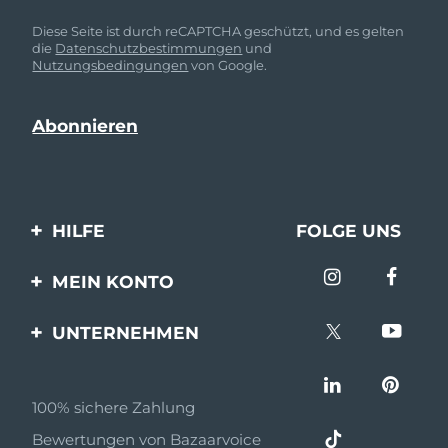
Diese Seite ist durch reCAPTCHA geschützt, und es gelten
die
Datenschutzbestimmungen
und
Nutzungsbedingungen
von Google.
HILFE
FOLGE UNS
Kontaktiere uns
MEIN KONTO
Bestellungen & Versand
Produkt registrieren
UNTERNEHMEN
Garantie & Umtausch
Unterstützung
Über FOREO
Häufig gestellte Fragen
100% sichere Zahlung
Partnerprogramm
Batterie-informationen
Bewertungen von Bazaarvoice