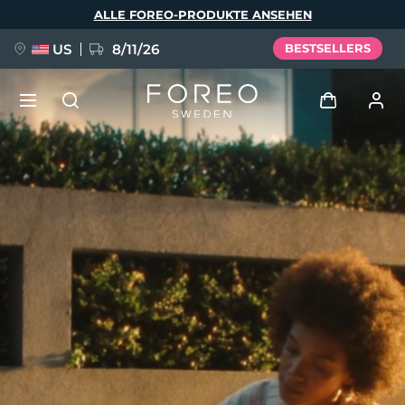
Direkt
ALLE FOREO-PRODUKTE ANSEHEN
zum
Inhalt
US
8/11/26
BESTSELLERS
NEU
Anmelden
Sprache
BREAKING NEWS
Benutzerkonto
English
Deutsch
Español
Meine Geräte
FAQ™ Pure Beauty-Tech Elixir
Français
Italiano
Português
Meine Bestellungen
Polski
Svenska
Русский
Türkçe
简体中文
繁體中文
Meine Adressen
issa™ Teeth Whitening Set
Meine Abonnements