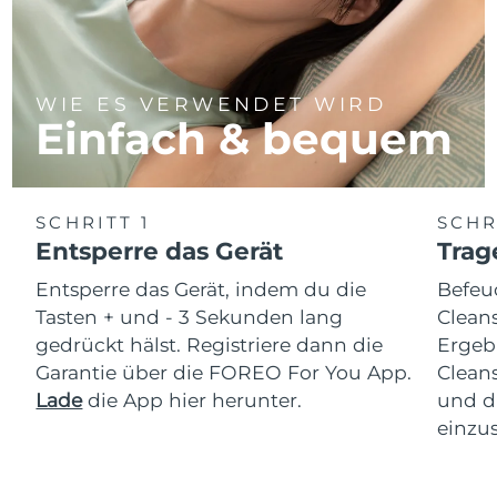
WIE ES VERWENDET WIRD
Einfach & bequem
SCHRITT 1
SCHR
Entsperre das Gerät
Trag
Entsperre das Gerät, indem du die
Befeu
Tasten + und - 3 Sekunden lang
Clean
gedrückt hälst. Registriere dann die
Ergeb
Garantie über die FOREO For You App.
Clean
Lade
die App hier herunter.
und d
einzus