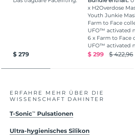
Das tragbare Facelifting.
Bundle enthält:
U
x H2Overdose Mas
Youth Junkie Mask
Farm to Face coll
UFO™ activated 
6 x Farm to Face 
UFO™ activated 
$ 279
$ 299
$ 422,96
ERFAHRE MEHR ÜBER DIE
WISSENSCHAFT DAHINTER
T-Sonic
Pulsationen
TM
Ultra-hygienisches Silikon