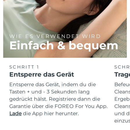
WIE ES VERWENDET WIRD
Einfach & bequem
SCHRITT 1
SCHR
Entsperre das Gerät
Trag
Entsperre das Gerät, indem du die
Befeu
Tasten + und - 3 Sekunden lang
Clean
gedrückt hälst. Registriere dann die
Ergeb
Garantie über die FOREO For You App.
Clean
Lade
die App hier herunter.
und d
einzus