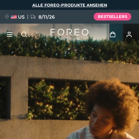
Direkt
ALLE FOREO-PRODUKTE ANSEHEN
zum
Inhalt
US
8/11/26
BESTSELLERS
NEU
Anmelden
Sprache
BREAKING NEWS
Benutzerkonto
English
Deutsch
Español
Meine Geräte
FAQ™ Pure Beauty-Tech Elixir
Français
Italiano
Português
Meine Bestellungen
Polski
Svenska
Русский
Türkçe
简体中文
繁體中文
Meine Adressen
issa™ Teeth Whitening Set
Meine Abonnements