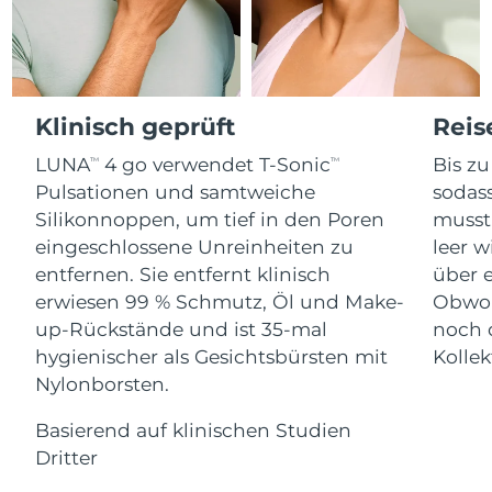
Advanced pore care essentials
For healthy hair
18% PAP
Kosmetik
Männer
Isle of Man
Erwartete Lieferung
8/12/26
Israel
Erwartete Lieferung
8/14/26
Klinisch geprüft
Reis
Italien
Erwartete Lieferung
8/10/26
LUNA
4 go verwendet T-Sonic
Bis z
TM
TM
Kaufe alles
Pulsationen und samtweiche
sodas
Japan
Erwartete Lieferung
8/13/26
Silikonnoppen, um tief in den Poren
musst
eingeschlossene Unreinheiten zu
leer w
Jersey
Erwartete Lieferung
8/15/26
FOREO APP
entfernen. Sie entfernt klinisch
über 
erwiesen 99 % Schmutz, Öl und Make-
Obwohl
Kasachstan
Erwartete Lieferung
8/12/26
ÜBER
up-Rückstände und ist 35-mal
noch 
Kuwait
Erwartete Lieferung
8/10/26
hygienischer als Gesichtsbürsten mit
Kollek
Nylonborsten.
Lettland
Erwartete Lieferung
8/10/26
Basierend auf klinischen Studien
Libanon
Dritter
Erwartete Lieferung
8/11/26