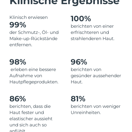
Klinische Ergebnisse
Norwegen
Erwartete Lieferung
8/10/26
Oman
100%
Erwartete Lieferung
8/13/26
Klinisch erwiesen
99%
berichten von einer
Philippinen
Erwartete Lieferung
8/13/26
der Schmutz-, Öl- und
erfrischteren und
Make-up-Rückstände
strahlenderen Haut.
Polen
entfernen.
Erwartete Lieferung
8/11/26
Portugal
Erwartete Lieferung
8/10/26
98%
96%
erleben eine bessere
berichten von
Puerto Rico
Erwartete Lieferung
8/12/26
Aufnahme von
gesünder aussehender
Hautpflegeprodukten.
Haut.
Katar
Erwartete Lieferung
8/11/26
86%
81%
Réunion
Erwartete Lieferung
8/15/26
berichten, dass die
berichten von weniger
Haut fester und
Unreinheiten.
Rumänien
Erwartete Lieferung
8/10/26
elastischer aussieht
und sich auch so
Russland
Erwartete Lieferung
8/18/26
anfühlt.