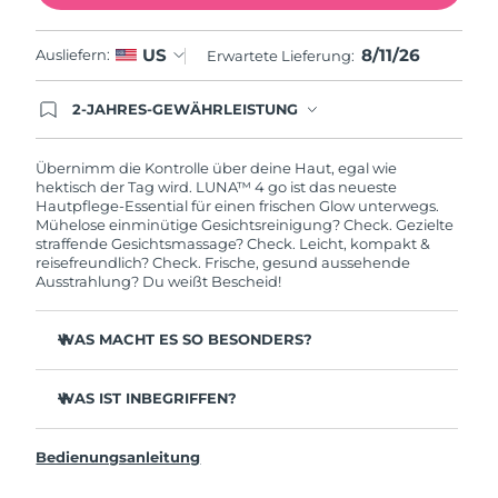
8/11/26
US
Ausliefern:
Erwartete Lieferung:
2-JAHRES-GEWÄHRLEISTUNG
Mit deiner heutigen Bestellung registriere sich für
deine FOREO-Garantie. Das bedeutet: Falls du
innerhalb eines Jahres ab Kaufdatum Anlass zur
Übernimm die Kontrolle über deine Haut, egal wie
Beanstandung deines FOREO-Produktes haben
hektisch der Tag wird. LUNA™ 4 go ist das neueste
solltest, bekommst du dieses Produkt von
Hautpflege-Essential für einen frischen Glow unterwegs.
FOREO gratis ersetzt.
Mühelose einminütige Gesichtsreinigung? Check. Gezielte
straffende Gesichtsmassage? Check. Leicht, kompakt &
reisefreundlich? Check. Frische, gesund aussehende
Ausstrahlung? Du weißt Bescheid!
WAS MACHT ES SO BESONDERS?
35x hygienischer als Bürsten mit Nylonborsten.
WAS IST INBEGRIFFEN?
100 % der Benutzer berichten von einer erfrischteren
und strahlenderen Haut.
LUNA
4 go
™
96 % der Benutzer berichten von gesünder
Bedienungsanleitung
USB-Ladekabel
aussehender Haut. 81 % berichten von weniger
Unreinheiten.
Schnellstartanleitung