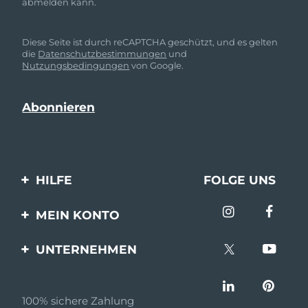
abmelden kann.
Diese Seite ist durch reCAPTCHA geschützt, und es gelten
die
Datenschutzbestimmungen
und
Nutzungsbedingungen
von Google.
HILFE
FOLGE UNS
Kontaktiere uns
MEIN KONTO
Bestellungen & Versand
Produkt registrieren
UNTERNEHMEN
Garantie & Umtausch
Unterstützung
Über FOREO
Häufig gestellte Fragen
100% sichere Zahlung
Partnerprogramm