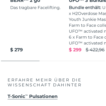
BEAR™ 2 go
UFO™ 3 Bundl
Das tragbare Facelifting.
Bundle enthält:
U
x H2Overdose Mas
Youth Junkie Mask
Farm to Face coll
UFO™ activated 
6 x Farm to Face 
UFO™ activated 
$ 279
$ 299
$ 422,96
ERFAHRE MEHR ÜBER DIE
WISSENSCHAFT DAHINTER
T-Sonic
Pulsationen
TM