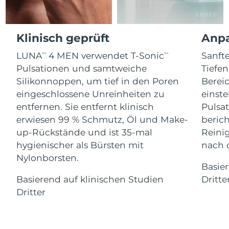
Advanced pore care essentials
For healthy hair
Erwartete Lieferung
18% PAP
Gibraltar
Kosmetik
Männer
16/08/2026
Klinisch geprüft
Anpa
Erwartete Lieferung
Griechenland
12/08/2026
LUNA
4 MEN verwendet T-Sonic
Sanft
TM
TM
Pulsationen und samtweiche
Tiefe
Sonderverwaltungsregion
Erwartete Lieferung
Kaufe alles
Hongkong
13/08/2026
Silikonnoppen, um tief in den Poren
Bereic
eingeschlossene Unreinheiten zu
einste
Erwartete Lieferung
entfernen. Sie entfernt klinisch
Pulsat
Ungarn
12/08/2026
erwiesen 99 % Schmutz, Öl und Make-
berich
FOREO APP
up-Rückstände und ist 35-mal
Reini
Erwartete Lieferung
Island
ÜBER
13/08/2026
hygienischer als Bürsten mit
nach 
Nylonborsten.
Erwartete Lieferung
Basie
Indonesien
10/08/2026
Basierend auf klinischen Studien
Dritte
Dritter
Erwartete Lieferung
Irland
12/08/2026
Erwartete Lieferung