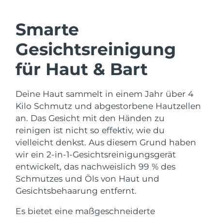
SCHWEDISCHE BEAUTY ROUTINE
Smarte
Erwartete Lieferung
Australien
Gesichtsreinigung
15/08/2026
Gesichtsreinigung
Gesichtsstraffung
für Haut & Bart
Erwartete Lieferung
Österreich
LUNA™ 4 Set
BEAR™ 2 Set
12/08/2026
Anti-aging massage
Microcurrent toning
Deine Haut sammelt in einem Jahr über 4
Erwartete Lieferung
Bahrain
Kilo Schmutz und abgestorbene Hautzellen
13/08/2026
Hydratisierung
Mundpflege
an. Das Gesicht mit den Händen zu
LUNA™ 4 Plus
BEAR™ 2 go
Erwartete Lieferung
reinigen ist nicht so effektiv, wie du
Belgien
UFO™ 3 Set
issa™ 4
12/08/2026
Massage, LED heating
Microcurrent toning on-the-go
vielleicht denkst. Aus diesem Grund haben
FAQ™ ANTI-AGING-BEHANDLUNG
Deep facial hydration
Hybrid silicone sonic toothbrush
wir ein 2-in-1-Gesichtsreinigungsgerät
Erwartete Lieferung
Bermuda
18/08/2026
entwickelt, das nachweislich 99 % des
NEW
LUNA™ 4 Men
BEAR™ 2 eyes & lips
UFO™ 3 LED
Schmutzes und Öls von Haut und
issa™ 4 plus
For men, anti-aging massage
Microcurrent line smoothing device
Bosnien und
Erwartete Lieferung
Gesichtsbehaarung entfernt.
Near-infrared and red light therapy
Smart hybrid silicone sonic toothbrush
Herzegowina
15/08/2026
device
Anti-aging
LED-Behandlungen
Es bietet eine maßgeschneiderte