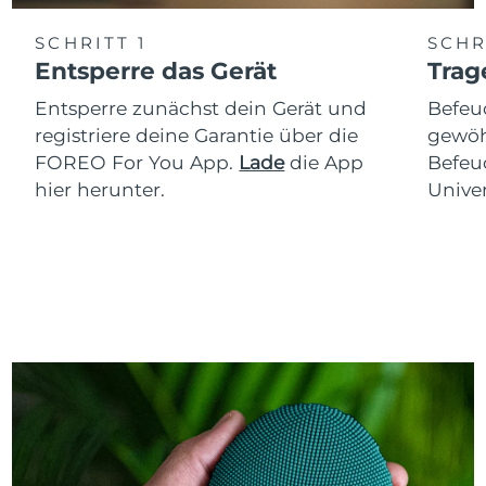
SCHRITT 1
SCHR
Entsperre das Gerät
Trag
Entsperre zunächst dein Gerät und
Befeu
registriere deine Garantie über die
gewöh
FOREO For You App.
Lade
die App
Befeu
hier herunter.
Univer