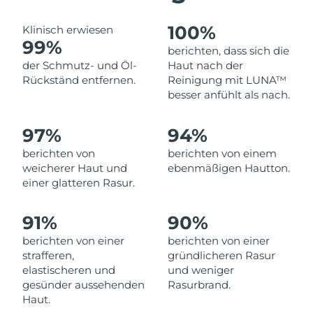
Erwartete Lieferung
Libanon
100%
Klinisch erwiesen
13/08/2026
99%
berichten, dass sich die
Erwartete Lieferung
Litauen
der Schmutz- und Öl-
Haut nach der
12/08/2026
Rückständ entfernen.
Reinigung mit LUNA™
besser anfühlt als nach.
Erwartete Lieferung
Luxemburg
12/08/2026
97%
94%
Sonderverwaltungsregion
Erwartete Lieferung
berichten von
berichten von einem
Macau
14/08/2026
weicherer Haut und
ebenmäßigen Hautton.
einer glatteren Rasur.
Erwartete Lieferung
Malaysia
15/08/2026
91%
90%
Erwartete Lieferung
Malta
berichten von einer
berichten von einer
12/08/2026
strafferen,
gründlicheren Rasur
elastischeren und
und weniger
Erwartete Lieferung
Mexiko
gesünder aussehenden
Rasurbrand.
16/08/2026
Haut.