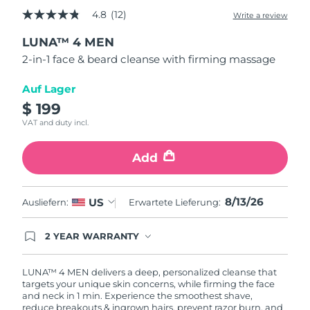
4.8
(12)
Write a review
4.8
Erwartete Lieferung
Puerto Rico
out
14/08/2026
LUNA™ 4 MEN
of
5
2-in-1 face & beard cleanse with firming massage
stars,
Erwartete Lieferung
Katar
average
13/08/2026
rating
Auf Lager
value.
$ 199
Read
Erwartete Lieferung
Réunion
12
17/08/2026
VAT and duty incl.
Reviews.
Same
Erwartete Lieferung
page
Rumänien
Add
12/08/2026
link.
Erwartete Lieferung
Russland
8/13/26
US
Ausliefern:
Erwartete Lieferung:
20/08/2026
Erwartete Lieferung
2 YEAR WARRANTY
Saudi-Arabien
13/08/2026
Ordering today registers you for full FOREO
warranty coverage. This means if you experience
issues within 2-year of purchase, FOREO will
LUNA™ 4 MEN delivers a deep, personalized cleanse that
Erwartete Lieferung
Singapur
replace your product free of charge.
targets your unique skin concerns, while firming the face
14/08/2026
and neck in 1 min. Experience the smoothest shave,
reduce breakouts & ingrown hairs, prevent razor burn, and