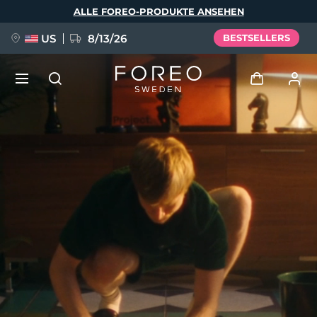
Direkt
ALLE FOREO-PRODUKTE ANSEHEN
zum
Inhalt
US
8/13/26
BESTSELLERS
NEU
Anmelden
Sprache
BREAKING NEWS
Benutzerkonto
English
Deutsch
Español
Meine Geräte
FAQ™ Pure Beauty-Tech Elixir
Français
Italiano
Português
Meine Bestellungen
Polski
Svenska
Русский
Türkçe
简体中文
繁體中文
Meine Adressen
issa™ Teeth Whitening Set
Meine Abonnements