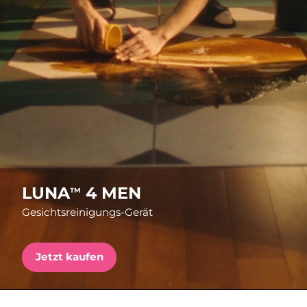
Versandland
Erwartete Lieferung
Vereinigte Staaten
13/08/2026
FAQ™ Dual LED Panel
Vereinigtes
Erwartete Lieferung
Königreich
12/08/2026
BELIEBT
Erwartete Lieferung
Spanien
12/08/2026
Erwartete Lieferung
Australien
Sonderangebote
Bestseller
15/08/2026
LUNA
4 MEN
TM
Gesichtsreinigungs-Gerät
Erwartete Lieferung
Frankreich
12/08/2026
Erwartete Lieferung
Jetzt kaufen
Deutschland
12/08/2026
Rot-Lichttherapie
Erwartete Lieferung
Kanada
16/08/2026