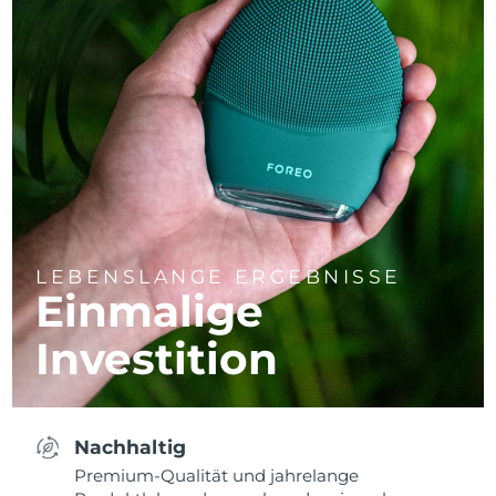
LEBENSLANGE ERGEBNISSE
Einmalige
Investition
Nachhaltig
Premium-Qualität und jahrelange