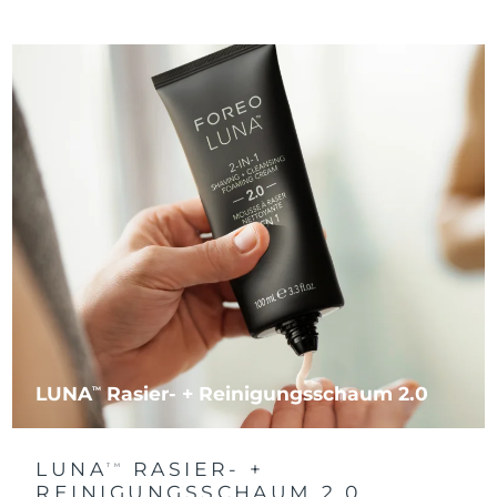
LUNA
Rasier- + Reinigungsschaum 2.0
TM
LUNA
RASIER- +
TM
REINIGUNGSSCHAUM 2.0