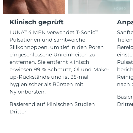
Advanced pore care essentials
For healthy hair
18% PAP
Kosmetik
Männer
Isle of Man
Erwartete Lieferung
8/11/26
Klinisch geprüft
Anpa
Israel
Erwartete Lieferung
8/13/26
LUNA
4 MEN verwendet T-Sonic
Sanft
TM
TM
Pulsationen und samtweiche
Tiefe
Italien
Erwartete Lieferung
8/9/26
Kaufe alles
Silikonnoppen, um tief in den Poren
Bereic
Japan
Erwartete Lieferung
8/12/26
eingeschlossene Unreinheiten zu
einste
entfernen. Sie entfernt klinisch
Pulsat
Jersey
Erwartete Lieferung
8/14/26
erwiesen 99 % Schmutz, Öl und Make-
berich
FOREO APP
up-Rückstände und ist 35-mal
Reini
Kasachstan
Erwartete Lieferung
8/11/26
ÜBER
hygienischer als Bürsten mit
nach 
Nylonborsten.
Kuwait
Erwartete Lieferung
8/9/26
Basie
Basierend auf klinischen Studien
Dritte
Lettland
Erwartete Lieferung
8/9/26
Dritter
Libanon
Erwartete Lieferung
8/10/26