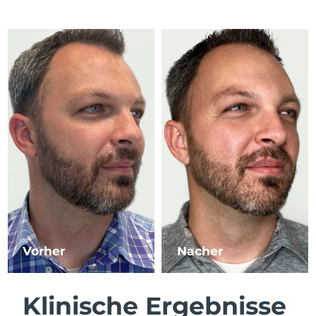
Litauen
Erwartete Lieferung
8/9/26
Luxemburg
Erwartete Lieferung
8/9/26
Sonderverwaltungsregion
Erwartete Lieferung
8/11/26
Macau
Malaysia
Erwartete Lieferung
8/12/26
Malta
Erwartete Lieferung
8/9/26
Mexiko
Erwartete Lieferung
8/13/26
Monaco
Erwartete Lieferung
8/10/26
Vorher
Nacher
Niederlande
Erwartete Lieferung
8/9/26
Neuseeland
Erwartete Lieferung
8/9/26
Klinische Ergebnisse