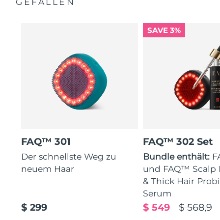
GEFALLEN
SAVE 3%
FAQ™ 301
FAQ™ 302 Set
Der schnellste Weg zu
Bundle enthält:
F
neuem Haar
und FAQ™ Scalp 
& Thick Hair Probi
Serum
$ 299
$ 549
$ 568,9