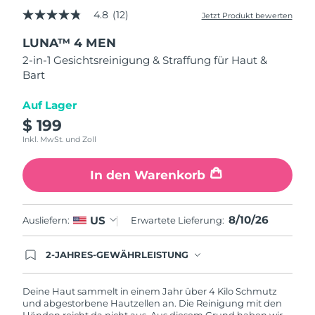
Taiwan
Erwartete Lieferung
8/14/26
4.8
(12)
Jetzt Produkt bewerten
4.8
von
Thailand
Erwartete Lieferung
8/13/26
LUNA™ 4 MEN
5
Sternen,
2-in-1 Gesichtsreinigung & Straffung für Haut &
Durchschnittswert
Türkei
Erwartete Lieferung
8/10/26
Bart
der
Bewertung.
Read
Vereinigte Arabische
Auf Lager
12
Erwartete Lieferung
8/10/26
Emirate
Reviews.
$ 199
Link
Inkl. MwSt. und Zoll
auf
Vereinigtes
derselben
Erwartete Lieferung
8/9/26
Königreich
Seite.
In den Warenkorb
Vereinigte Staaten
Erwartete Lieferung
8/10/26
8/10/26
US
Ausliefern:
Erwartete Lieferung:
Usbekistan
Erwartete Lieferung
8/14/26
2-JAHRES-GEWÄHRLEISTUNG
Vietnam
Erwartete Lieferung
8/15/26
Mit deiner heutigen Bestellung registriere sich für
deine FOREO-Garantie. Das bedeutet: Falls du
innerhalb eines Jahres ab Kaufdatum Anlass zur
Deine Haut sammelt in einem Jahr über 4 Kilo Schmutz
Beanstandung deines FOREO-Produktes haben
und abgestorbene Hautzellen an. Die Reinigung mit den
solltest, bekommst du dieses Produkt von