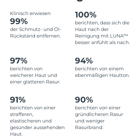
Norwegen
Erwartete Lieferung
8/9/26
100%
Klinisch erwiesen
Oman
Erwartete Lieferung
8/12/26
99%
berichten, dass sich die
der Schmutz- und Öl-
Haut nach der
Philippinen
Erwartete Lieferung
8/12/26
Rückständ entfernen.
Reinigung mit LUNA™
besser anfühlt als nach.
Polen
Erwartete Lieferung
8/10/26
97%
94%
Portugal
Erwartete Lieferung
8/9/26
berichten von
berichten von einem
weicherer Haut und
ebenmäßigen Hautton.
Puerto Rico
Erwartete Lieferung
8/11/26
einer glatteren Rasur.
Katar
Erwartete Lieferung
8/10/26
91%
90%
Réunion
Erwartete Lieferung
8/14/26
berichten von einer
berichten von einer
strafferen,
gründlicheren Rasur
Rumänien
elastischeren und
und weniger
Erwartete Lieferung
8/9/26
gesünder aussehenden
Rasurbrand.
Haut.
Russland
Erwartete Lieferung
8/17/26