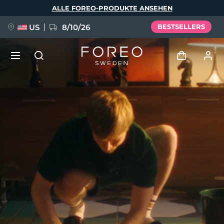
Direkt
ALLE FOREO-PRODUKTE ANSEHEN
zum
Inhalt
US
8/10/26
BESTSELLERS
NEU
Anmelden
Sprache
BREAKING NEWS
Benutzerkonto
English
Deutsch
Español
Meine Geräte
FAQ™ Pure Beauty-Tech Elixir
Français
Italiano
Português
Meine Bestellungen
Polski
Svenska
Русский
Türkçe
简体中文
繁體中文
Meine Adressen
issa™ Teeth Whitening Set
Meine Abonnements