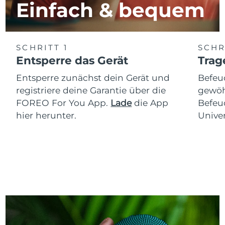
Einfach & bequem
SCHRITT 1
SCHR
Entsperre das Gerät
Trag
Entsperre zunächst dein Gerät und
Befeu
registriere deine Garantie über die
gewöh
FOREO For You App.
Lade
die App
Befeu
hier herunter.
Univer