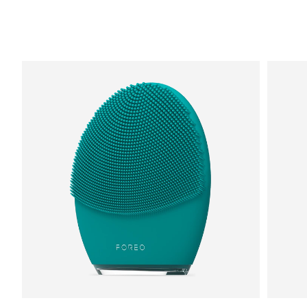
Saudi-Arabien
Erwartete Lieferung
8/10/26
Singapur
Erwartete Lieferung
8/11/26
Slowakei
Erwartete Lieferung
8/9/26
Slowenien
Erwartete Lieferung
8/9/26
Südafrika
Erwartete Lieferung
8/17/26
Südkorea
Erwartete Lieferung
8/11/26
Spanien
Erwartete Lieferung
8/9/26
Schweden
Erwartete Lieferung
8/9/26
Schweiz
Erwartete Lieferung
8/9/26