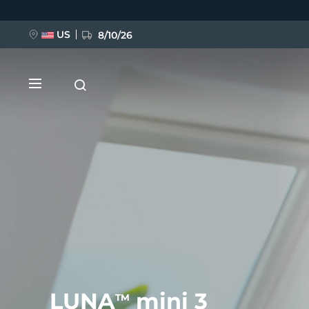
Direkt
zum
Inhalt
US
8/10/26
NEU
BREAKING NEWS
FAQ™ Pure Beauty-Tech Elixir
LUNA
mini 3
TM