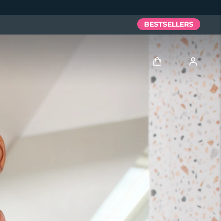
BESTSELLERS
Anmelden
Benutzerkonto
Meine Geräte
Meine Bestellungen
Meine Adressen
Meine Abonnements