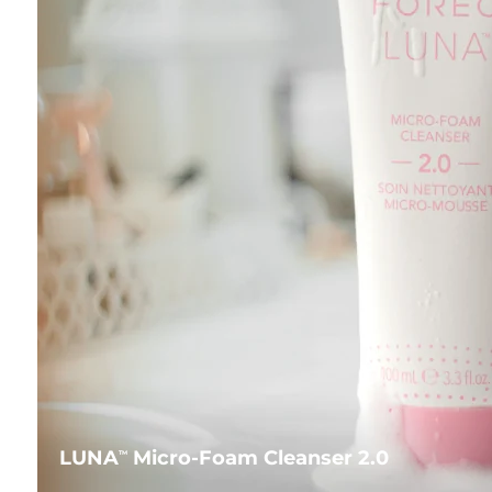
LUNA
Micro-Foam Cleanser 2.0
TM