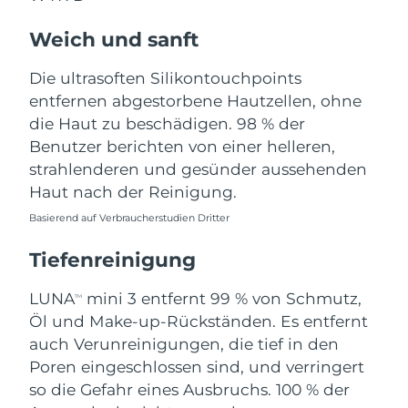
Norwegen
Erwartete Lieferung
8/8/26
Weich und sanft
Oman
Erwartete Lieferung
8/11/26
Die ultrasoften Silikontouchpoints
Philippinen
Erwartete Lieferung
8/11/26
entfernen abgestorbene Hautzellen, ohne
die Haut zu beschädigen. 98 % der
Polen
Erwartete Lieferung
8/9/26
Benutzer berichten von einer helleren,
strahlenderen und gesünder aussehenden
Portugal
Erwartete Lieferung
8/8/26
Haut nach der Reinigung.
Basierend auf Verbraucherstudien Dritter
Puerto Rico
Erwartete Lieferung
8/10/26
Tiefenreinigung
Katar
Erwartete Lieferung
8/9/26
LUNA
mini 3 entfernt 99 % von Schmutz,
TM
Réunion
Erwartete Lieferung
8/13/26
Öl und Make-up-Rückständen. Es entfernt
auch Verunreinigungen, die tief in den
Rumänien
Erwartete Lieferung
8/8/26
Poren eingeschlossen sind, und verringert
so die Gefahr eines Ausbruchs. 100 % der
Russland
Erwartete Lieferung
8/16/26