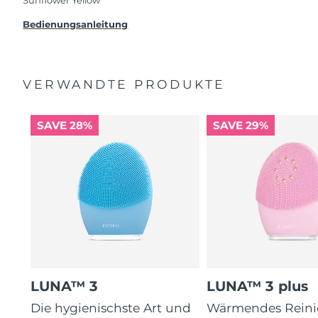
Beanstandung deines FOREO-Produktes haben
solltest, bekommst du dieses Produkt von
Bedienungsanleitung
FOREO gratis ersetzt.
VERWANDTE PRODUKTE
SAVE 28%
SAVE 29%
LUNA™ 3
LUNA™ 3 plus
Die hygienischste Art und
Wärmendes Reini