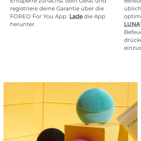
Entsperre zunächst dein Gerät und
Befeu
registriere deine Garantie über die
üblich
FOREO For You App.
Lade
die App
optim
herunter.
LUNA
T
Befeu
drücke
einzus