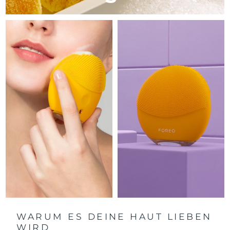
Litauen
Erwartete Lieferung
8/8/26
Luxemburg
Erwartete Lieferung
8/8/26
Sonderverwaltungsregion
Erwartete Lieferung
8/10/26
Macau
Malaysia
Erwartete Lieferung
8/11/26
Malta
Erwartete Lieferung
8/8/26
Mexiko
Erwartete Lieferung
8/12/26
Monaco
Erwartete Lieferung
8/9/26
Niederlande
Erwartete Lieferung
8/8/26
Neuseeland
Erwartete Lieferung
8/8/26
WARUM ES DEINE HAUT LIEBEN
WIRD