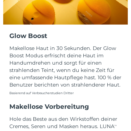
Taiwan
Erwartete Lieferung
8/13/26
Thailand
Erwartete Lieferung
8/12/26
Türkei
Erwartete Lieferung
8/9/26
Glow Boost
Vereinigte Arabische
Erwartete Lieferung
8/9/26
Makellose Haut in 30 Sekunden. Der Glow
Emirate
Boost Modus erfrischt deine Haut im
Handumdrehen und sorgt für einen
Vereinigtes
Erwartete Lieferung
8/8/26
Königreich
strahlenden Teint, wenn du keine Zeit für
eine umfassende Hautpflege hast. 100 % der
Vereinigte Staaten
Erwartete Lieferung
8/9/26
Benutzer berichten von strahlenderer Haut.
Basierend auf Verbraucherstudien Dritter
Usbekistan
Erwartete Lieferung
8/13/26
Makellose Vorbereitung
Vietnam
Erwartete Lieferung
8/14/26
Hole das Beste aus den Wirkstoffen deiner
Cremes, Seren und Masken heraus. LUNA
TM