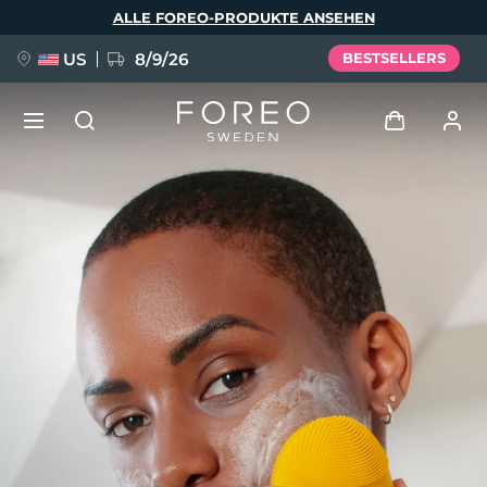
Direkt
ALLE FOREO-PRODUKTE ANSEHEN
zum
Inhalt
US
8/9/26
BESTSELLERS
NEU
Anmelden
Sprache
BREAKING NEWS
Benutzerkonto
English
Deutsch
Español
Meine Geräte
FAQ™ Pure Beauty-Tech Elixir
Français
Italiano
Português
Meine Bestellungen
Polski
Svenska
Русский
Türkçe
简体中文
繁體中文
Meine Adressen
issa™ Teeth Whitening Set
Meine Abonnements