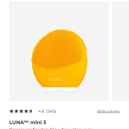
4.6
(545)
Write a review
4.6
out
LUNA™ mini 3
of
5