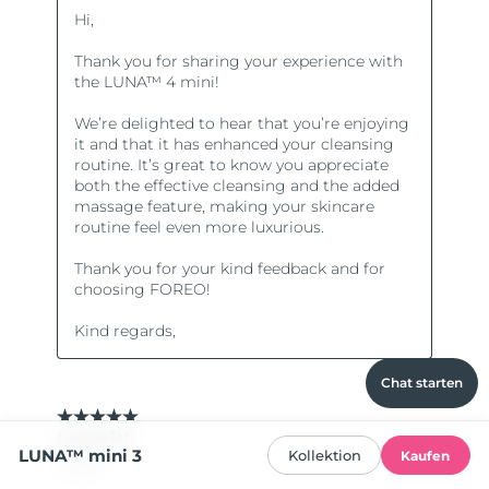
Chat starten
LUNA™ mini 3
Kollektion
Kaufen