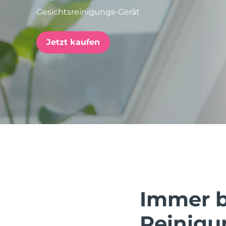
Gesichtsreinigungs-Gerät
issa™ Teeth Whitening Set
Jetzt kaufen
FAQ™ Dual LED Panel
BELIEBT
Sonderangebote
Bestseller
Immer be
Reinigu