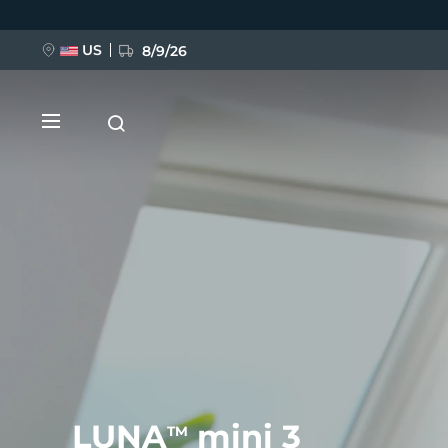
Direkt
zum
Inhalt
US
8/9/26
NEU
BREAKING NEWS
FAQ™ Pure Beauty-Tech Elixir
LUNA
mini 3
TM