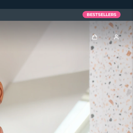
BESTSELLERS
Anmelden
Benutzerkonto
Meine Geräte
Meine Bestellungen
Meine Adressen
Meine Abonnements