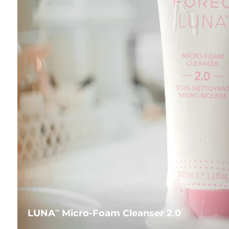
LUNA
Micro-Foam Cleanser 2.0
TM