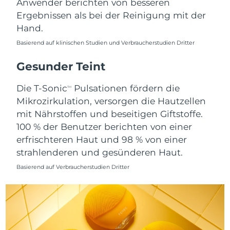
Anwender berichten von besseren
Ergebnissen als bei der Reinigung mit der
Saudi-Arabien
Erwartete Lieferung
8/11/26
Hand.
Singapur
Erwartete Lieferung
8/12/26
Basierend auf klinischen Studien und Verbraucherstudien Dritter
Slowakei
Gesunder Teint
Erwartete Lieferung
8/10/26
Die T-Sonic
Pulsationen fördern die
Slowenien
Erwartete Lieferung
8/10/26
TM
Mikrozirkulation, versorgen die Hautzellen
Südafrika
mit Nährstoffen und beseitigen Giftstoffe.
Erwartete Lieferung
8/18/26
100 % der Benutzer berichten von einer
Südkorea
Erwartete Lieferung
8/12/26
erfrischteren Haut und 98 % von einer
strahlenderen und gesünderen Haut.
Spanien
Erwartete Lieferung
8/10/26
Basierend auf Verbraucherstudien Dritter
Schweden
Erwartete Lieferung
8/10/26
Schweiz
Erwartete Lieferung
8/10/26