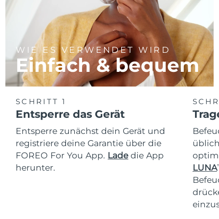
WIE ES VERWENDET WIRD
Einfach & bequem
SCHRITT 1
SCHR
Entsperre das Gerät
Trag
Entsperre zunächst dein Gerät und
Befeu
registriere deine Garantie über die
üblich
FOREO For You App.
Lade
die App
optim
herunter.
LUNA
T
Befeu
drücke
einzus