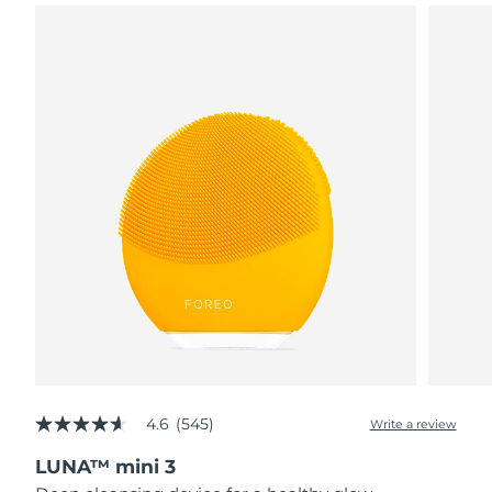
4.6
(545)
Write a review
4.6
out
LUNA™ mini 3
of
5