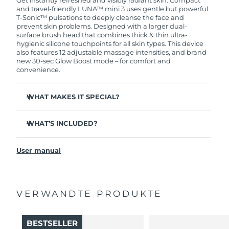
replace your product free of charge.
and travel-friendly LUNA™ mini 3 uses gentle but powerful
T-Sonic™ pulsations to deeply cleanse the face and
prevent skin problems. Designed with a larger dual-
surface brush head that combines thick & thin ultra-
hygienic silicone touchpoints for all skin types. This device
also features 12 adjustable massage intensities, and brand
new 30-sec Glow Boost mode – for comfort and
convenience.
WHAT MAKES IT SPECIAL?
Clinically proven to remove 99.5% of dirt, oil and
makeup residue from skin.
WHAT’S INCLUDED?
Removes impurities trapped deep within pores –
LUNA
mini 3
™
reducing chances of a breakout.
User manual
USB charging cable
Massages face to boost microcirculation – for a brighter,
healthier complexion.
Travel pouch
Ultra-soft silicone touchpoints gently exfoliate dead skin
Quick start guide
cells without being abrasive.
VERWANDTE PRODUKTE
General manual
12 intensities, lightweight, and ergonomically designed
2-year warranty (Spain, Portugal, Sweden: 3-year
to fit facial curves.
warranty)
BESTSELLER