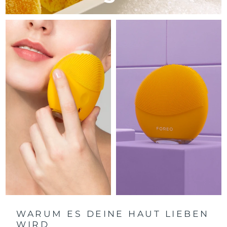
Litauen
Erwartete Lieferung
8/10/26
Luxemburg
Erwartete Lieferung
8/10/26
Sonderverwaltungsregion
Erwartete Lieferung
8/12/26
Macau
Malaysia
Erwartete Lieferung
8/13/26
Malta
Erwartete Lieferung
8/10/26
Mexiko
Erwartete Lieferung
8/14/26
Monaco
Erwartete Lieferung
8/11/26
Niederlande
Erwartete Lieferung
8/10/26
Neuseeland
Erwartete Lieferung
8/10/26
WARUM ES DEINE HAUT LIEBEN
WIRD