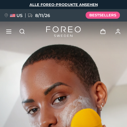
Direkt
ALLE FOREO-PRODUKTE ANSEHEN
zum
Inhalt
US
8/11/26
BESTSELLERS
NEU
Anmelden
Sprache
BREAKING NEWS
Benutzerkonto
English
Deutsch
Español
Meine Geräte
FAQ™ Pure Beauty-Tech Elixir
Français
Italiano
Português
Meine Bestellungen
Polski
Svenska
Русский
Türkçe
简体中文
繁體中文
Meine Adressen
issa™ Teeth Whitening Set
Meine Abonnements