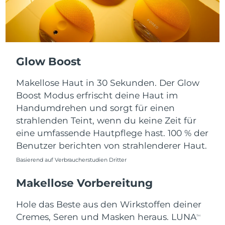
Taiwan
Erwartete Lieferung
8/15/26
Thailand
Erwartete Lieferung
8/14/26
Türkei
Erwartete Lieferung
8/11/26
Glow Boost
Vereinigte Arabische
Erwartete Lieferung
8/11/26
Makellose Haut in 30 Sekunden. Der Glow
Emirate
Boost Modus erfrischt deine Haut im
Handumdrehen und sorgt für einen
Vereinigtes
Erwartete Lieferung
8/10/26
Königreich
strahlenden Teint, wenn du keine Zeit für
eine umfassende Hautpflege hast. 100 % der
Vereinigte Staaten
Erwartete Lieferung
8/11/26
Benutzer berichten von strahlenderer Haut.
Basierend auf Verbraucherstudien Dritter
Usbekistan
Erwartete Lieferung
8/15/26
Makellose Vorbereitung
Vietnam
Erwartete Lieferung
8/16/26
Hole das Beste aus den Wirkstoffen deiner
Cremes, Seren und Masken heraus. LUNA
TM