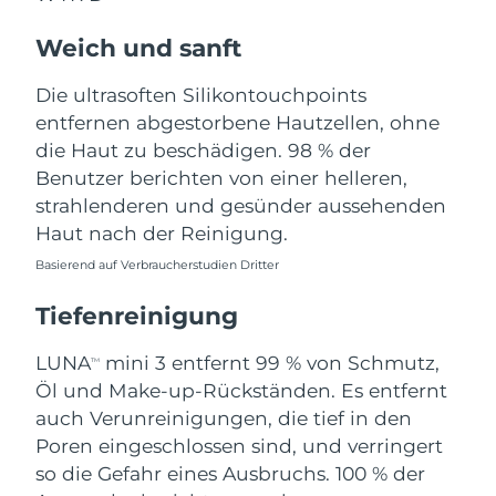
Norwegen
Erwartete Lieferung
8/10/26
Weich und sanft
Oman
Erwartete Lieferung
8/13/26
Die ultrasoften Silikontouchpoints
Philippinen
Erwartete Lieferung
8/13/26
entfernen abgestorbene Hautzellen, ohne
die Haut zu beschädigen. 98 % der
Polen
Erwartete Lieferung
8/11/26
Benutzer berichten von einer helleren,
strahlenderen und gesünder aussehenden
Portugal
Erwartete Lieferung
8/10/26
Haut nach der Reinigung.
Basierend auf Verbraucherstudien Dritter
Puerto Rico
Erwartete Lieferung
8/12/26
Tiefenreinigung
Katar
Erwartete Lieferung
8/11/26
LUNA
mini 3 entfernt 99 % von Schmutz,
TM
Réunion
Erwartete Lieferung
8/15/26
Öl und Make-up-Rückständen. Es entfernt
auch Verunreinigungen, die tief in den
Rumänien
Erwartete Lieferung
8/10/26
Poren eingeschlossen sind, und verringert
so die Gefahr eines Ausbruchs. 100 % der
Russland
Erwartete Lieferung
8/18/26