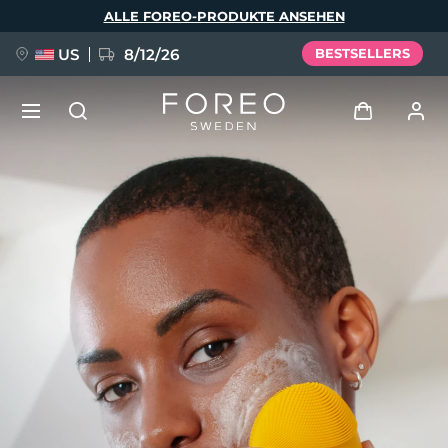
Direkt
ALLE FOREO-PRODUKTE ANSEHEN
zum
Inhalt
US
8/12/26
BESTSELLERS
NEU
Anmelden
Sprache
BREAKING NEWS
Benutzerkonto
English
Deutsch
Español
Meine Geräte
FAQ™ Pure Beauty-Tech Elixir
Français
Italiano
Português
Meine Bestellungen
Polski
Svenska
Русский
Türkçe
简体中文
繁體中文
Meine Adressen
issa™ Teeth Whitening Set
Meine Abonnements