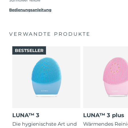
Beanstandung deines FOREO-Produktes haben
solltest, bekommst du dieses Produkt von
Bedienungsanleitung
FOREO gratis ersetzt.
VERWANDTE PRODUKTE
BESTSELLER
LUNA™ 3
LUNA™ 3 plus
Die hygienischste Art und
Wärmendes Reini