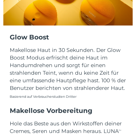
Taiwan
Erwartete Lieferung
16/8/26
Thailand
Erwartete Lieferung
15/8/26
Türkei
Erwartete Lieferung
12/8/26
Glow Boost
Vereinigte Arabische
Erwartete Lieferung
12/8/26
Makellose Haut in 30 Sekunden. Der Glow
Emirate
Boost Modus erfrischt deine Haut im
Handumdrehen und sorgt für einen
Vereinigtes
Erwartete Lieferung
11/8/26
Königreich
strahlenden Teint, wenn du keine Zeit für
eine umfassende Hautpflege hast. 100 % der
Vereinigte Staaten
Erwartete Lieferung
12/8/26
Benutzer berichten von strahlenderer Haut.
Basierend auf Verbraucherstudien Dritter
Usbekistan
Erwartete Lieferung
16/8/26
Makellose Vorbereitung
Vietnam
Erwartete Lieferung
17/8/26
Hole das Beste aus den Wirkstoffen deiner
Cremes, Seren und Masken heraus. LUNA
TM