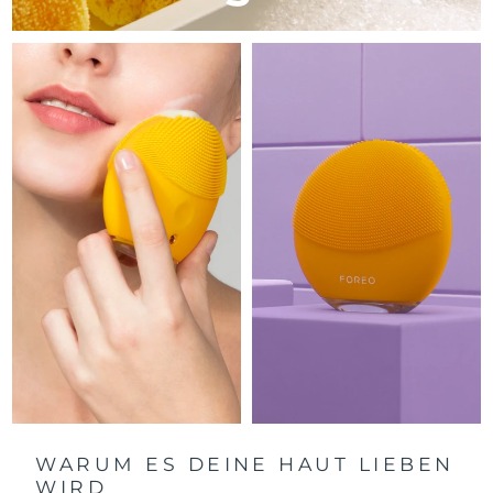
Litauen
Erwartete Lieferung
11/8/26
Luxemburg
Erwartete Lieferung
11/8/26
Sonderverwaltungsregion
Erwartete Lieferung
13/8/26
Macau
Malaysia
Erwartete Lieferung
14/8/26
Malta
Erwartete Lieferung
11/8/26
Mexiko
Erwartete Lieferung
15/8/26
Monaco
Erwartete Lieferung
12/8/26
Niederlande
Erwartete Lieferung
11/8/26
Neuseeland
Erwartete Lieferung
11/8/26
WARUM ES DEINE HAUT LIEBEN
WIRD