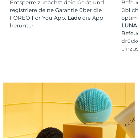
Entsperre zunächst dein Gerät und
Befeu
registriere deine Garantie über die
üblich
FOREO For You App.
Lade
die App
optim
herunter.
LUNA
T
Befeu
drücke
einzus