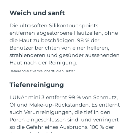
Norwegen
Erwartete Lieferung
11/8/26
Weich und sanft
Oman
Erwartete Lieferung
14/8/26
Die ultrasoften Silikontouchpoints
Philippinen
Erwartete Lieferung
14/8/26
entfernen abgestorbene Hautzellen, ohne
die Haut zu beschädigen. 98 % der
Polen
Erwartete Lieferung
12/8/26
Benutzer berichten von einer helleren,
strahlenderen und gesünder aussehenden
Portugal
Erwartete Lieferung
11/8/26
Haut nach der Reinigung.
Basierend auf Verbraucherstudien Dritter
Puerto Rico
Erwartete Lieferung
13/8/26
Tiefenreinigung
Katar
Erwartete Lieferung
12/8/26
LUNA
mini 3 entfernt 99 % von Schmutz,
TM
Réunion
Erwartete Lieferung
16/8/26
Öl und Make-up-Rückständen. Es entfernt
auch Verunreinigungen, die tief in den
Rumänien
Erwartete Lieferung
11/8/26
Poren eingeschlossen sind, und verringert
so die Gefahr eines Ausbruchs. 100 % der
Russland
Erwartete Lieferung
19/8/26