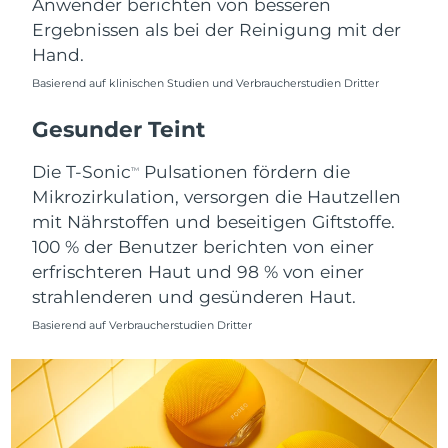
Anwender berichten von besseren
Ergebnissen als bei der Reinigung mit der
Saudi-Arabien
Erwartete Lieferung
12/8/26
Hand.
Singapur
Erwartete Lieferung
13/8/26
Basierend auf klinischen Studien und Verbraucherstudien Dritter
Slowakei
Gesunder Teint
Erwartete Lieferung
11/8/26
Die T-Sonic
Pulsationen fördern die
Slowenien
Erwartete Lieferung
11/8/26
TM
Mikrozirkulation, versorgen die Hautzellen
Südafrika
mit Nährstoffen und beseitigen Giftstoffe.
Erwartete Lieferung
19/8/26
100 % der Benutzer berichten von einer
Südkorea
Erwartete Lieferung
13/8/26
erfrischteren Haut und 98 % von einer
strahlenderen und gesünderen Haut.
Spanien
Erwartete Lieferung
11/8/26
Basierend auf Verbraucherstudien Dritter
Schweden
Erwartete Lieferung
11/8/26
Schweiz
Erwartete Lieferung
11/8/26