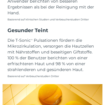
Anwender berichten von besseren
Ergebnissen als bei der Reinigung mit der
Saudi-Arabien
Erwartete Lieferung
8/10/26
Hand.
Singapur
Erwartete Lieferung
8/11/26
Basierend auf klinischen Studien und Verbraucherstudien Dritter
Slowakei
Gesunder Teint
Erwartete Lieferung
8/9/26
Die T-Sonic
Pulsationen fördern die
Slowenien
Erwartete Lieferung
8/9/26
TM
Mikrozirkulation, versorgen die Hautzellen
Südafrika
mit Nährstoffen und beseitigen Giftstoffe.
Erwartete Lieferung
8/17/26
100 % der Benutzer berichten von einer
Südkorea
Erwartete Lieferung
8/11/26
erfrischteren Haut und 98 % von einer
strahlenderen und gesünderen Haut.
Spanien
Erwartete Lieferung
8/9/26
Basierend auf Verbraucherstudien Dritter
Schweden
Erwartete Lieferung
8/9/26
Schweiz
Erwartete Lieferung
8/9/26