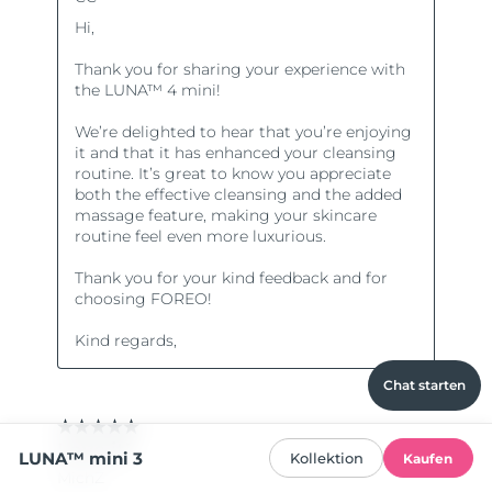
Chat starten
LUNA™ mini 3
Kollektion
Kaufen