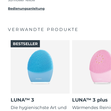
Beanstandung deines FOREO-Produktes haben
solltest, bekommst du dieses Produkt von
Bedienungsanleitung
FOREO gratis ersetzt.
VERWANDTE PRODUKTE
BESTSELLER
LUNA™ 3
LUNA™ 3 plus
Die hygienischste Art und
Wärmendes Reini