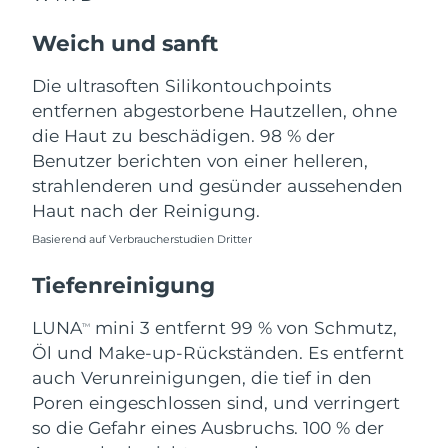
Norwegen
Erwartete Lieferung
8/9/26
Weich und sanft
Oman
Erwartete Lieferung
8/12/26
Die ultrasoften Silikontouchpoints
Philippinen
Erwartete Lieferung
8/12/26
entfernen abgestorbene Hautzellen, ohne
die Haut zu beschädigen. 98 % der
Polen
Erwartete Lieferung
8/10/26
Benutzer berichten von einer helleren,
strahlenderen und gesünder aussehenden
Portugal
Erwartete Lieferung
8/9/26
Haut nach der Reinigung.
Basierend auf Verbraucherstudien Dritter
Puerto Rico
Erwartete Lieferung
8/11/26
Tiefenreinigung
Katar
Erwartete Lieferung
8/10/26
LUNA
mini 3 entfernt 99 % von Schmutz,
TM
Réunion
Erwartete Lieferung
8/14/26
Öl und Make-up-Rückständen. Es entfernt
auch Verunreinigungen, die tief in den
Rumänien
Erwartete Lieferung
8/9/26
Poren eingeschlossen sind, und verringert
so die Gefahr eines Ausbruchs. 100 % der
Russland
Erwartete Lieferung
8/17/26