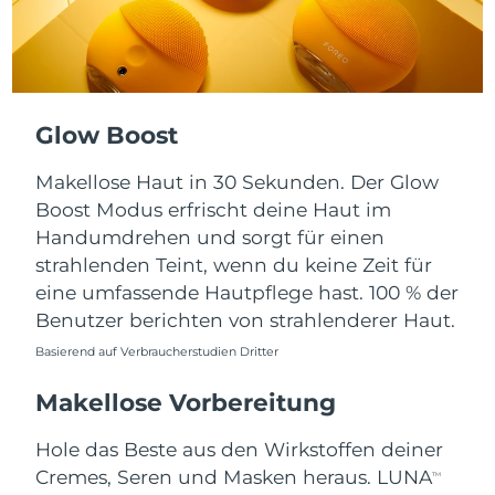
Taiwan
Erwartete Lieferung
8/14/26
Thailand
Erwartete Lieferung
8/13/26
Türkei
Erwartete Lieferung
8/10/26
Glow Boost
Vereinigte Arabische
Erwartete Lieferung
8/10/26
Makellose Haut in 30 Sekunden. Der Glow
Emirate
Boost Modus erfrischt deine Haut im
Handumdrehen und sorgt für einen
Vereinigtes
Erwartete Lieferung
8/9/26
Königreich
strahlenden Teint, wenn du keine Zeit für
eine umfassende Hautpflege hast. 100 % der
Vereinigte Staaten
Erwartete Lieferung
8/10/26
Benutzer berichten von strahlenderer Haut.
Basierend auf Verbraucherstudien Dritter
Usbekistan
Erwartete Lieferung
8/14/26
Makellose Vorbereitung
Vietnam
Erwartete Lieferung
8/15/26
Hole das Beste aus den Wirkstoffen deiner
Cremes, Seren und Masken heraus. LUNA
TM