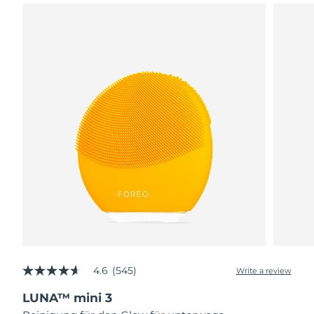
4.6
(545)
Write a review
4.6
out
LUNA™ mini 3
of
5