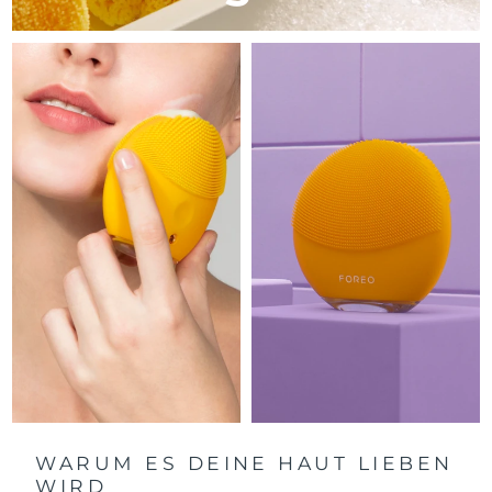
Litauen
Erwartete Lieferung
8/9/26
Luxemburg
Erwartete Lieferung
8/9/26
Sonderverwaltungsregion
Erwartete Lieferung
8/11/26
Macau
Malaysia
Erwartete Lieferung
8/12/26
Malta
Erwartete Lieferung
8/9/26
Mexiko
Erwartete Lieferung
8/13/26
Monaco
Erwartete Lieferung
8/10/26
Niederlande
Erwartete Lieferung
8/9/26
Neuseeland
Erwartete Lieferung
8/9/26
WARUM ES DEINE HAUT LIEBEN
WIRD