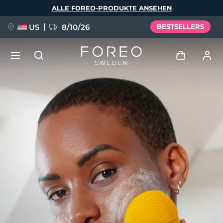
Direkt
ALLE FOREO-PRODUKTE ANSEHEN
zum
Inhalt
US
8/10/26
BESTSELLERS
NEU
Anmelden
Sprache
BREAKING NEWS
Benutzerkonto
English
Deutsch
Español
Meine Geräte
FAQ™ Pure Beauty-Tech Elixir
Français
Italiano
Português
Meine Bestellungen
Polski
Svenska
Русский
Türkçe
简体中文
繁體中文
Meine Adressen
issa™ Teeth Whitening Set
Meine Abonnements