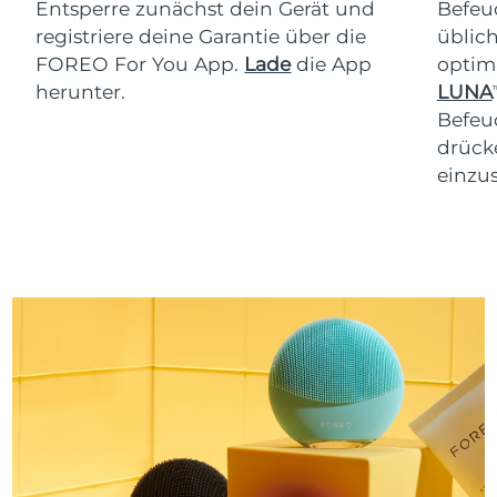
Entsperre zunächst dein Gerät und
Befeu
registriere deine Garantie über die
üblich
FOREO For You App.
Lade
die App
optim
herunter.
LUNA
T
Befeu
drücke
einzus