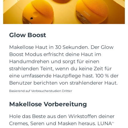
Taiwan
Erwartete Lieferung
8/14/26
Thailand
Erwartete Lieferung
8/13/26
Türkei
Erwartete Lieferung
8/10/26
Glow Boost
Vereinigte Arabische
Erwartete Lieferung
8/10/26
Makellose Haut in 30 Sekunden. Der Glow
Emirate
Boost Modus erfrischt deine Haut im
Handumdrehen und sorgt für einen
Vereinigtes
Erwartete Lieferung
8/9/26
Königreich
strahlenden Teint, wenn du keine Zeit für
eine umfassende Hautpflege hast. 100 % der
Vereinigte Staaten
Erwartete Lieferung
8/10/26
Benutzer berichten von strahlenderer Haut.
Basierend auf Verbraucherstudien Dritter
Usbekistan
Erwartete Lieferung
8/14/26
Makellose Vorbereitung
Vietnam
Erwartete Lieferung
8/15/26
Hole das Beste aus den Wirkstoffen deiner
Cremes, Seren und Masken heraus. LUNA
TM