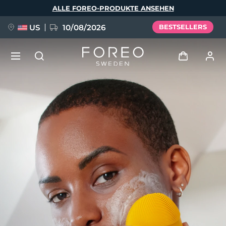
Direkt
ALLE FOREO-PRODUKTE ANSEHEN
zum
Inhalt
US
10/08/2026
BESTSELLERS
NEU
Anmelden
Sprache
BREAKING NEWS
Benutzerkonto
English
Deutsch
Español
Meine Geräte
FAQ™ Pure Beauty-Tech Elixir
Français
Italiano
Português
Meine Bestellungen
Polski
Svenska
Русский
Türkçe
简体中文
繁體中文
Meine Adressen
issa™ Teeth Whitening Set
Meine Abonnements