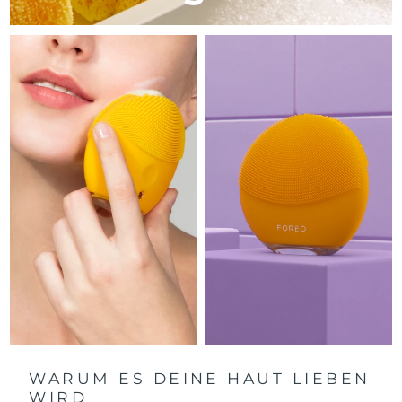
Litauen
Erwartete Lieferung
8/9/26
Luxemburg
Erwartete Lieferung
8/9/26
Sonderverwaltungsregion
Erwartete Lieferung
8/11/26
Macau
Malaysia
Erwartete Lieferung
8/12/26
Malta
Erwartete Lieferung
8/9/26
Mexiko
Erwartete Lieferung
8/13/26
Monaco
Erwartete Lieferung
8/10/26
Niederlande
Erwartete Lieferung
8/9/26
Neuseeland
Erwartete Lieferung
8/9/26
WARUM ES DEINE HAUT LIEBEN
WIRD