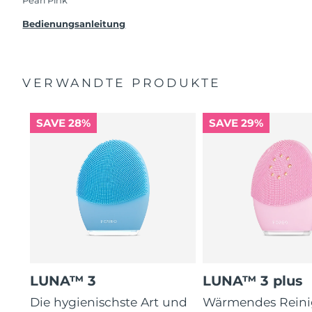
Beanstandung deines FOREO-Produktes haben
solltest, bekommst du dieses Produkt von
Bedienungsanleitung
FOREO gratis ersetzt.
VERWANDTE PRODUKTE
SAVE 28%
SAVE 29%
LUNA™ 3
LUNA™ 3 plus
Die hygienischste Art und
Wärmendes Reini