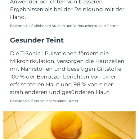
Anwender berichten von besseren
Ergebnissen als bei der Reinigung mit der
Saudi-Arabien
Erwartete Lieferung
8/10/26
Hand.
Singapur
Erwartete Lieferung
8/11/26
Basierend auf klinischen Studien und Verbraucherstudien Dritter
Slowakei
Gesunder Teint
Erwartete Lieferung
8/9/26
Die T-Sonic
Pulsationen fördern die
Slowenien
Erwartete Lieferung
8/9/26
TM
Mikrozirkulation, versorgen die Hautzellen
Südafrika
mit Nährstoffen und beseitigen Giftstoffe.
Erwartete Lieferung
8/17/26
100 % der Benutzer berichten von einer
Südkorea
Erwartete Lieferung
8/11/26
erfrischteren Haut und 98 % von einer
strahlenderen und gesünderen Haut.
Spanien
Erwartete Lieferung
8/9/26
Basierend auf Verbraucherstudien Dritter
Schweden
Erwartete Lieferung
8/9/26
Schweiz
Erwartete Lieferung
8/9/26