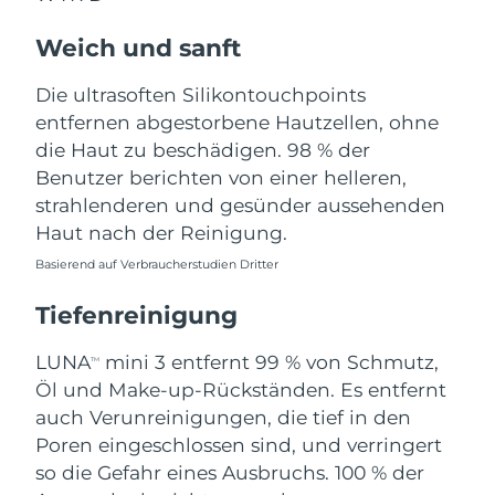
Norwegen
Erwartete Lieferung
8/9/26
Weich und sanft
Oman
Erwartete Lieferung
8/12/26
Die ultrasoften Silikontouchpoints
Philippinen
Erwartete Lieferung
8/12/26
entfernen abgestorbene Hautzellen, ohne
die Haut zu beschädigen. 98 % der
Polen
Erwartete Lieferung
8/10/26
Benutzer berichten von einer helleren,
strahlenderen und gesünder aussehenden
Portugal
Erwartete Lieferung
8/9/26
Haut nach der Reinigung.
Basierend auf Verbraucherstudien Dritter
Puerto Rico
Erwartete Lieferung
8/11/26
Tiefenreinigung
Katar
Erwartete Lieferung
8/10/26
LUNA
mini 3 entfernt 99 % von Schmutz,
TM
Réunion
Erwartete Lieferung
8/14/26
Öl und Make-up-Rückständen. Es entfernt
auch Verunreinigungen, die tief in den
Rumänien
Erwartete Lieferung
8/9/26
Poren eingeschlossen sind, und verringert
so die Gefahr eines Ausbruchs. 100 % der
Russland
Erwartete Lieferung
8/17/26