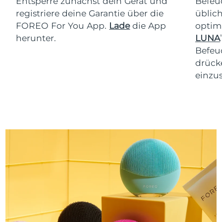
Entsperre zunächst dein Gerät und
Befeu
registriere deine Garantie über die
üblich
FOREO For You App.
Lade
die App
optim
herunter.
LUNA
T
Befeu
drücke
einzus