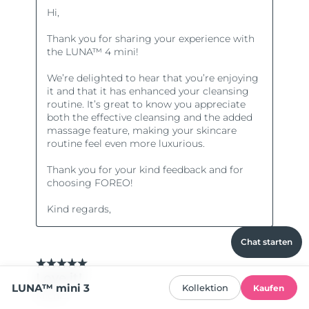
Chat starten
LUNA™ mini 3
Kollektion
Kaufen