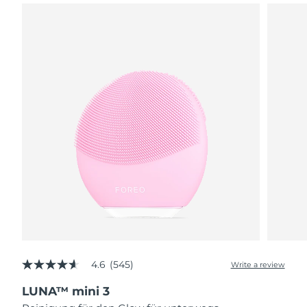
4.6
(545)
Write a review
4.6
out
LUNA™ mini 3
of
5