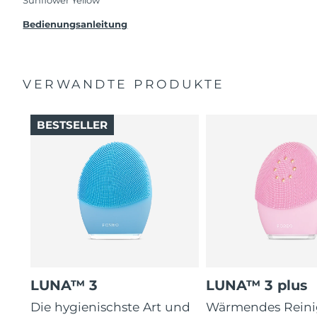
Beanstandung deines FOREO-Produktes haben
solltest, bekommst du dieses Produkt von
Bedienungsanleitung
FOREO gratis ersetzt.
VERWANDTE PRODUKTE
BESTSELLER
LUNA™ 3
LUNA™ 3 plus
Die hygienischste Art und
Wärmendes Reini