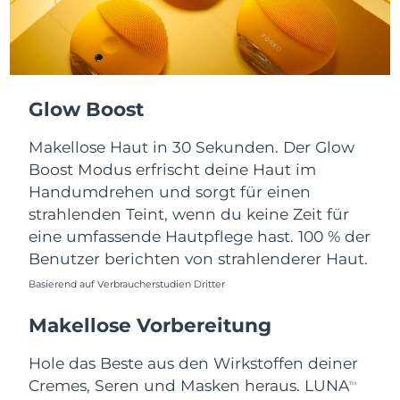
Taiwan
Erwartete Lieferung
8/16/26
Thailand
Erwartete Lieferung
8/15/26
Türkei
Erwartete Lieferung
8/12/26
Glow Boost
Vereinigte Arabische
Erwartete Lieferung
8/12/26
Makellose Haut in 30 Sekunden. Der Glow
Emirate
Boost Modus erfrischt deine Haut im
Handumdrehen und sorgt für einen
Vereinigtes
Erwartete Lieferung
8/11/26
Königreich
strahlenden Teint, wenn du keine Zeit für
eine umfassende Hautpflege hast. 100 % der
Vereinigte Staaten
Erwartete Lieferung
8/12/26
Benutzer berichten von strahlenderer Haut.
Basierend auf Verbraucherstudien Dritter
Usbekistan
Erwartete Lieferung
8/16/26
Makellose Vorbereitung
Vietnam
Erwartete Lieferung
8/17/26
Hole das Beste aus den Wirkstoffen deiner
Cremes, Seren und Masken heraus. LUNA
TM