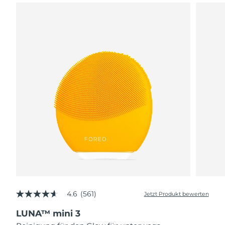
4.6
(561)
Jetzt Produkt bewerten
4.6
von
LUNA™ mini 3
5
Sternen,