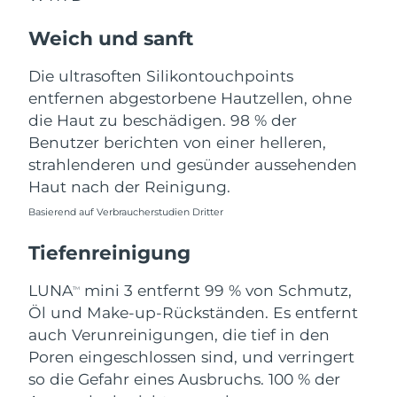
Norwegen
Erwartete Lieferung
8/11/26
Weich und sanft
Oman
Erwartete Lieferung
8/14/26
Die ultrasoften Silikontouchpoints
Philippinen
Erwartete Lieferung
8/14/26
entfernen abgestorbene Hautzellen, ohne
die Haut zu beschädigen. 98 % der
Polen
Erwartete Lieferung
8/12/26
Benutzer berichten von einer helleren,
strahlenderen und gesünder aussehenden
Portugal
Erwartete Lieferung
8/11/26
Haut nach der Reinigung.
Basierend auf Verbraucherstudien Dritter
Puerto Rico
Erwartete Lieferung
8/13/26
Tiefenreinigung
Katar
Erwartete Lieferung
8/12/26
LUNA
mini 3 entfernt 99 % von Schmutz,
TM
Réunion
Erwartete Lieferung
8/16/26
Öl und Make-up-Rückständen. Es entfernt
auch Verunreinigungen, die tief in den
Rumänien
Erwartete Lieferung
8/11/26
Poren eingeschlossen sind, und verringert
so die Gefahr eines Ausbruchs. 100 % der
Russland
Erwartete Lieferung
8/19/26