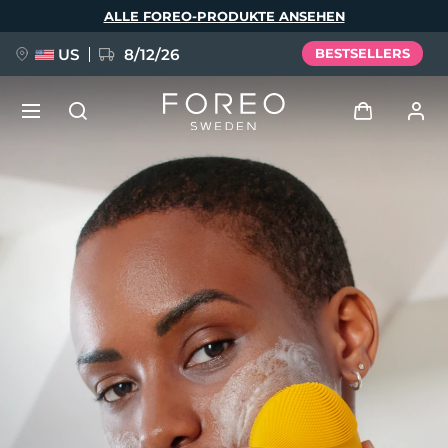
Direkt
ALLE FOREO-PRODUKTE ANSEHEN
zum
Inhalt
US
8/12/26
BESTSELLERS
NEU
Anmelden
Sprache
BREAKING NEWS
Benutzerkonto
English
Deutsch
Español
Meine Geräte
FAQ™ Pure Beauty-Tech Elixir
Français
Italiano
Português
Meine Bestellungen
Polski
Svenska
Русский
Türkçe
简体中文
繁體中文
Meine Adressen
issa™ Teeth Whitening Set
Meine Abonnements