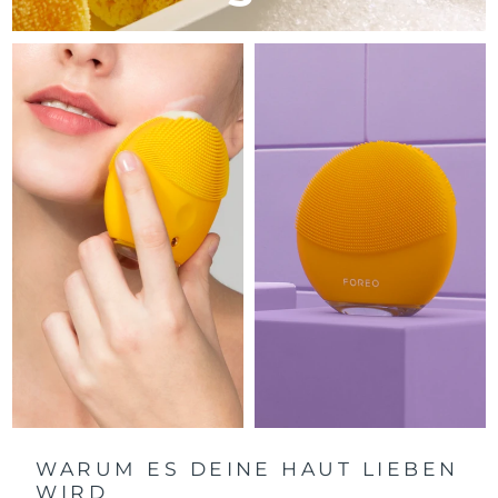
Litauen
Erwartete Lieferung
8/11/26
Luxemburg
Erwartete Lieferung
8/11/26
Sonderverwaltungsregion
Erwartete Lieferung
8/13/26
Macau
Malaysia
Erwartete Lieferung
8/14/26
Malta
Erwartete Lieferung
8/11/26
Mexiko
Erwartete Lieferung
8/15/26
Monaco
Erwartete Lieferung
8/12/26
Niederlande
Erwartete Lieferung
8/11/26
Neuseeland
Erwartete Lieferung
8/11/26
WARUM ES DEINE HAUT LIEBEN
WIRD