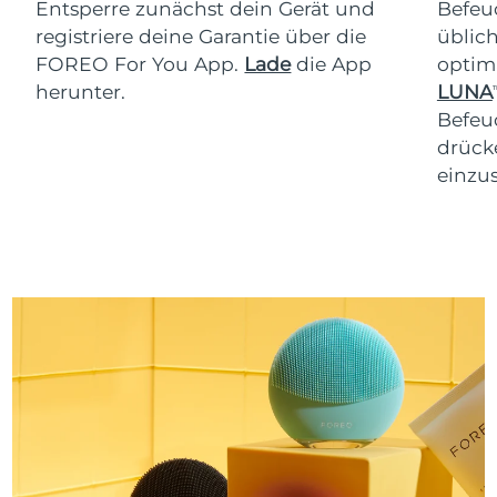
Entsperre zunächst dein Gerät und
Befeu
registriere deine Garantie über die
üblich
FOREO For You App.
Lade
die App
optim
herunter.
LUNA
T
Befeu
drücke
einzus