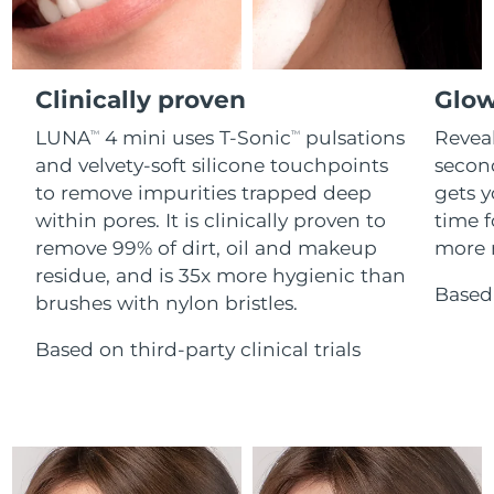
Advanced pore care essentials
For healthy hair
18% PAP
Kosmetik
Männer
Isle of Man
Erwartete Lieferung
8/12/26
Israel
Clinically proven
Glow
Erwartete Lieferung
8/14/26
LUNA
4 mini uses T-Sonic
pulsations
Reveal
TM
TM
Italien
Erwartete Lieferung
8/10/26
and velvety-soft silicone touchpoints
secon
Kaufe alles
to remove impurities trapped deep
gets y
Japan
Erwartete Lieferung
8/13/26
within pores. It is clinically proven to
time f
remove 99% of dirt, oil and makeup
more r
Jersey
Erwartete Lieferung
8/15/26
FOREO APP
residue, and is 35x more hygienic than
Based 
brushes with nylon bristles.
Kasachstan
Erwartete Lieferung
8/12/26
ÜBER
Based on third-party clinical trials
Kuwait
Erwartete Lieferung
8/10/26
Lettland
Erwartete Lieferung
8/10/26
Libanon
Erwartete Lieferung
8/11/26