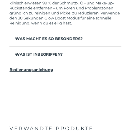
solltest, bekommst du dieses Produkt von
klinisch erwiesen 99 % der Schmutz-, Öl- und Make-up-
FOREO gratis ersetzt.
Rückstände entfernen – um Poren und Problemzonen
gründlich zu reinigen und Pickel zu reduzieren. Verwende
den 30 Sekunden Glow Boost Modus für eine schnelle
Reinigung, wenn du es eilig hast.
WAS MACHT ES SO BESONDERS?
35x hygienischer als Gesichtsbürsten mit Nylonborsten.
WAS IST INBEGRIFFEN?
100 % berichten von einer erfrischteren & strahlenderen
Haut.
LUNA
4 mini
™
96 % berichten von gesünder aussehender Haut. 81 %
Bedienungsanleitung
USB-Ladekabel
von weniger Unreinheiten.
Reisetäschchen
98 % erleben eine bessere Aufnahme von
Hautpflegeprodukten.
Schnellstartanleitung
2-Zonen-Bürstenkopf & schneller 30 Sek Glow Boost
Allgemeines Handbuch
Modus für ultimative Leichtigkeit.
2 Jahre Garantie (Spanien, Portugal, Schweden: 3 Jahre
12 Intensitäten, leicht und ergonomisch gestaltet, um
Garantie)
sich den Gesichtskurven anzupassen.
VERWANDTE PRODUKTE