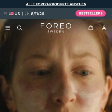
Direkt
ALLE FOREO-PRODUKTE ANSEHEN
zum
Inhalt
US
8/11/26
BESTSELLERS
NEU
Anmelden
Sprache
BREAKING NEWS
Benutzerkonto
English
Deutsch
Español
Meine Geräte
FAQ™ Pure Beauty-Tech Elixir
Français
Italiano
Português
Meine Bestellungen
Polski
Svenska
Русский
Türkçe
简体中文
繁體中文
Meine Adressen
issa™ Teeth Whitening Set
Meine Abonnements