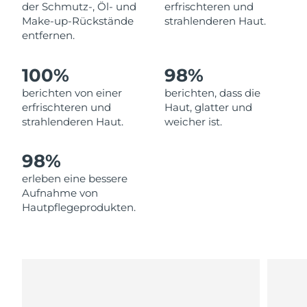
Norwegen
der Schmutz-, Öl- und
erfrischteren und
Erwartete Lieferung
8/10/26
Make-up-Rückstände
strahlenderen Haut.
entfernen.
Oman
Erwartete Lieferung
8/13/26
100%
98%
Philippinen
Erwartete Lieferung
8/13/26
berichten von einer
berichten, dass die
Polen
Erwartete Lieferung
8/11/26
erfrischteren und
Haut, glatter und
strahlenderen Haut.
weicher ist.
Portugal
Erwartete Lieferung
8/10/26
98%
Puerto Rico
Erwartete Lieferung
8/12/26
erleben eine bessere
Aufnahme von
Katar
Erwartete Lieferung
8/11/26
Hautpflegeprodukten.
Réunion
Erwartete Lieferung
8/15/26
Rumänien
Erwartete Lieferung
8/10/26
Russland
Erwartete Lieferung
8/18/26