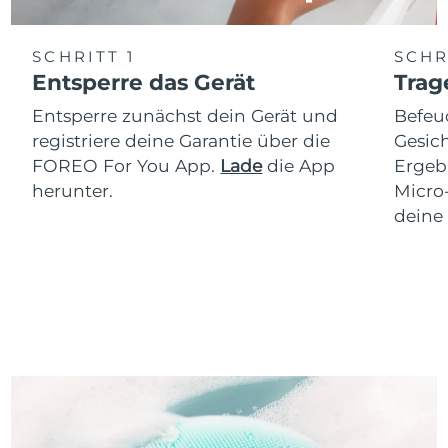
SCHRITT 1
SCHR
Entsperre das Gerät
Trag
Entsperre zunächst dein Gerät und
Befeu
registriere deine Garantie über die
Gesich
FOREO For You App.
Lade
die App
Ergeb
herunter.
Micro
deine