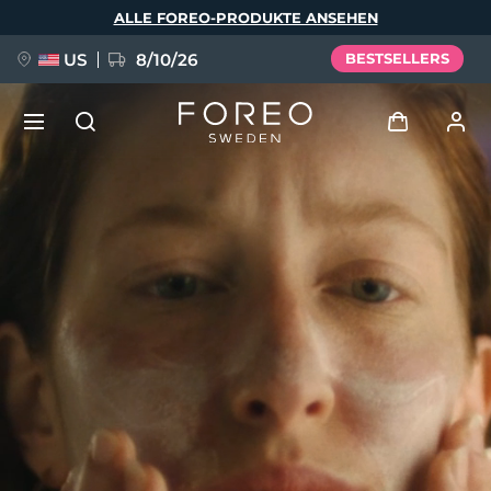
Direkt
ALLE FOREO-PRODUKTE ANSEHEN
zum
Inhalt
US
8/10/26
BESTSELLERS
NEU
Anmelden
Sprache
BREAKING NEWS
Benutzerkonto
English
Deutsch
Español
Meine Geräte
FAQ™ Pure Beauty-Tech Elixir
Français
Italiano
Português
Meine Bestellungen
Polski
Svenska
Русский
Türkçe
简体中文
繁體中文
Meine Adressen
issa™ Teeth Whitening Set
Meine Abonnements