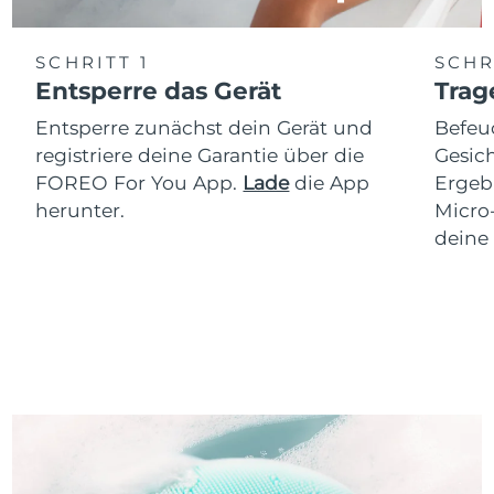
SCHRITT 1
SCHR
Entsperre das Gerät
Trag
Entsperre zunächst dein Gerät und
Befeu
registriere deine Garantie über die
Gesich
FOREO For You App.
Lade
die App
Ergeb
herunter.
Micro
deine