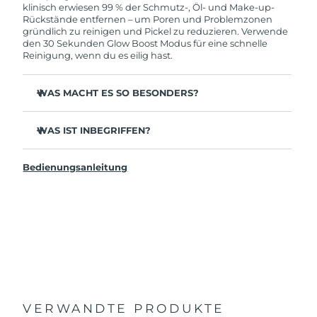
solltest, bekommst du dieses Produkt von
klinisch erwiesen 99 % der Schmutz-, Öl- und Make-up-
FOREO gratis ersetzt.
Rückstände entfernen – um Poren und Problemzonen
gründlich zu reinigen und Pickel zu reduzieren. Verwende
den 30 Sekunden Glow Boost Modus für eine schnelle
Reinigung, wenn du es eilig hast.
WAS MACHT ES SO BESONDERS?
35x hygienischer als Gesichtsbürsten mit Nylonborsten.
WAS IST INBEGRIFFEN?
100 % berichten von einer erfrischteren & strahlenderen
Haut.
LUNA
4 mini
™
96 % berichten von gesünder aussehender Haut. 81 %
Bedienungsanleitung
USB-Ladekabel
von weniger Unreinheiten.
Reisetäschchen
98 % erleben eine bessere Aufnahme von
Hautpflegeprodukten.
Schnellstartanleitung
2-Zonen-Bürstenkopf & schneller 30 Sek Glow Boost
Allgemeines Handbuch
Modus für ultimative Leichtigkeit.
2 Jahre Garantie (Spanien, Portugal, Schweden: 3 Jahre
12 Intensitäten, leicht und ergonomisch gestaltet, um
Garantie)
sich den Gesichtskurven anzupassen.
VERWANDTE PRODUKTE