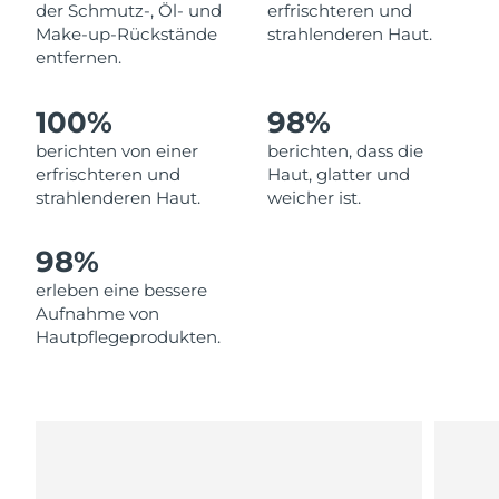
Norwegen
der Schmutz-, Öl- und
erfrischteren und
Erwartete Lieferung
8/9/26
Make-up-Rückstände
strahlenderen Haut.
entfernen.
Oman
Erwartete Lieferung
8/12/26
100%
98%
Philippinen
Erwartete Lieferung
8/12/26
berichten von einer
berichten, dass die
Polen
Erwartete Lieferung
8/10/26
erfrischteren und
Haut, glatter und
strahlenderen Haut.
weicher ist.
Portugal
Erwartete Lieferung
8/9/26
98%
Puerto Rico
Erwartete Lieferung
8/11/26
erleben eine bessere
Aufnahme von
Katar
Erwartete Lieferung
8/10/26
Hautpflegeprodukten.
Réunion
Erwartete Lieferung
8/14/26
Rumänien
Erwartete Lieferung
8/9/26
Russland
Erwartete Lieferung
8/17/26