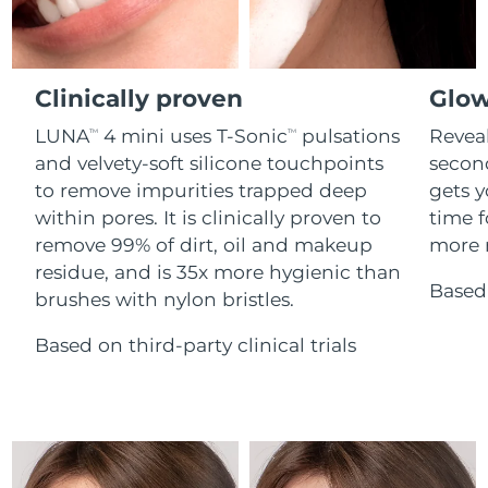
Advanced pore care essentials
For healthy hair
18% PAP
Kosmetik
Männer
Isle of Man
Erwartete Lieferung
8/11/26
Israel
Clinically proven
Glow
Erwartete Lieferung
8/13/26
LUNA
4 mini uses T-Sonic
pulsations
Reveal
TM
TM
Italien
Erwartete Lieferung
8/9/26
and velvety-soft silicone touchpoints
secon
Kaufe alles
to remove impurities trapped deep
gets y
Japan
Erwartete Lieferung
8/12/26
within pores. It is clinically proven to
time f
remove 99% of dirt, oil and makeup
more r
Jersey
Erwartete Lieferung
8/14/26
FOREO APP
residue, and is 35x more hygienic than
Based 
brushes with nylon bristles.
Kasachstan
Erwartete Lieferung
8/11/26
ÜBER
Based on third-party clinical trials
Kuwait
Erwartete Lieferung
8/9/26
Lettland
Erwartete Lieferung
8/9/26
Libanon
Erwartete Lieferung
8/10/26