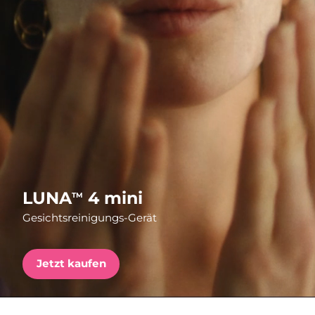
Versandland
Erwartete Lieferung
Vereinigte Staaten
10/08/2026
FAQ™ Dual LED Panel
Vereinigtes
Erwartete Lieferung
Königreich
09/08/2026
BELIEBT
Erwartete Lieferung
Spanien
09/08/2026
Erwartete Lieferung
Australien
Sonderangebote
Bestseller
12/08/2026
LUNA
4 mini
TM
Gesichtsreinigungs-Gerät
Erwartete Lieferung
Frankreich
09/08/2026
Erwartete Lieferung
Jetzt kaufen
Deutschland
09/08/2026
Rot-Lichttherapie
Erwartete Lieferung
Kanada
13/08/2026