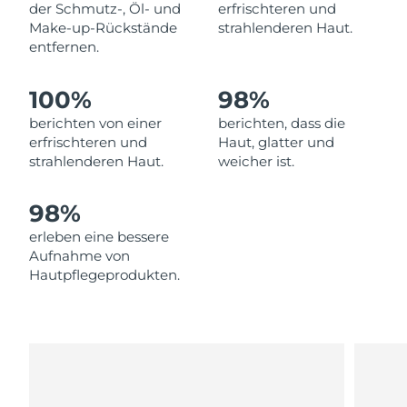
der Schmutz-, Öl- und
erfrischteren und
Erwartete Lieferung
Make-up-Rückstände
strahlenderen Haut.
Libanon
10/08/2026
entfernen.
Erwartete Lieferung
Litauen
09/08/2026
100%
98%
berichten von einer
berichten, dass die
Erwartete Lieferung
Luxemburg
erfrischteren und
Haut, glatter und
09/08/2026
strahlenderen Haut.
weicher ist.
Sonderverwaltungsregion
Erwartete Lieferung
Macau
11/08/2026
98%
erleben eine bessere
Erwartete Lieferung
Malaysia
Aufnahme von
12/08/2026
Hautpflegeprodukten.
Erwartete Lieferung
Malta
09/08/2026
Erwartete Lieferung
Mexiko
13/08/2026