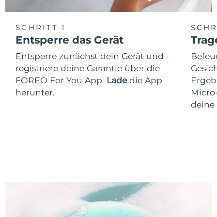
SCHRITT 1
SCHR
Entsperre das Gerät
Trag
Entsperre zunächst dein Gerät und
Befeu
registriere deine Garantie über die
Gesich
FOREO For You App.
Lade
die App
Ergeb
herunter.
Micro
deine