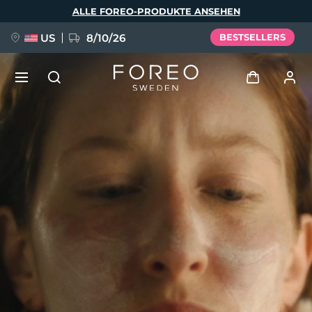
Direkt
ALLE FOREO-PRODUKTE ANSEHEN
zum
Inhalt
US
8/10/26
BESTSELLERS
NEU
Anmelden
Sprache
BREAKING NEWS
Benutzerkonto
English
Deutsch
Español
Meine Geräte
FAQ™ Pure Beauty-Tech Elixir
Français
Italiano
Português
Meine Bestellungen
Polski
Svenska
Русский
Türkçe
简体中文
繁體中文
Meine Adressen
issa™ Teeth Whitening Set
Meine Abonnements