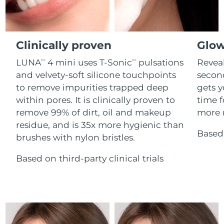
Advanced pore care essentials
For healthy hair
Erwartete Lieferung
18% PAP
Gibraltar
Kosmetik
Männer
13/08/2026
Erwartete Lieferung
Griechenland
Clinically proven
Glow
09/08/2026
LUNA
4 mini uses T-Sonic
pulsations
Reveal
TM
TM
Sonderverwaltungsregion
Erwartete Lieferung
and velvety-soft silicone touchpoints
secon
Kaufe alles
Hongkong
10/08/2026
to remove impurities trapped deep
gets y
within pores. It is clinically proven to
time f
Erwartete Lieferung
Ungarn
09/08/2026
remove 99% of dirt, oil and makeup
more r
FOREO APP
residue, and is 35x more hygienic than
Erwartete Lieferung
Based 
Island
brushes with nylon bristles.
ÜBER
10/08/2026
Based on third-party clinical trials
Erwartete Lieferung
Indonesien
07/08/2026
Erwartete Lieferung
Irland
09/08/2026
Erwartete Lieferung