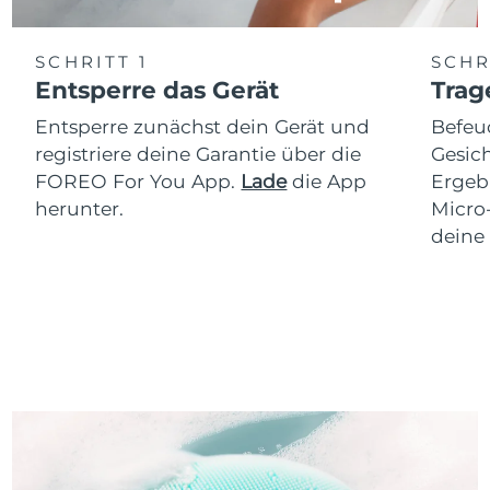
SCHRITT 1
SCHR
Entsperre das Gerät
Trag
Entsperre zunächst dein Gerät und
Befeu
registriere deine Garantie über die
Gesich
FOREO For You App.
Lade
die App
Ergeb
herunter.
Micro
deine