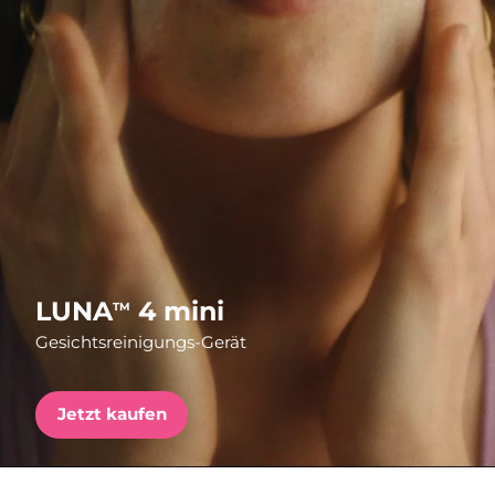
Versandland
Erwartete Lieferung
Vereinigte Staaten
09/08/2026
FAQ™ Dual LED Panel
Vereinigtes
Erwartete Lieferung
Königreich
08/08/2026
BELIEBT
Erwartete Lieferung
Spanien
08/08/2026
Erwartete Lieferung
Australien
Sonderangebote
Bestseller
11/08/2026
LUNA
4 mini
TM
Gesichtsreinigungs-Gerät
Erwartete Lieferung
Frankreich
08/08/2026
Erwartete Lieferung
Jetzt kaufen
Deutschland
08/08/2026
Rot-Lichttherapie
Erwartete Lieferung
Kanada
12/08/2026