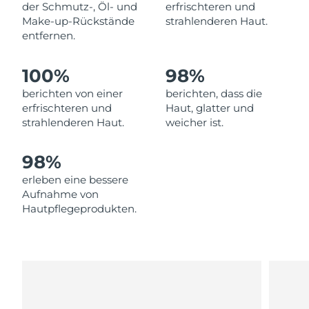
der Schmutz-, Öl- und
erfrischteren und
Erwartete Lieferung
Make-up-Rückstände
strahlenderen Haut.
Libanon
09/08/2026
entfernen.
Erwartete Lieferung
Litauen
08/08/2026
100%
98%
berichten von einer
berichten, dass die
Erwartete Lieferung
Luxemburg
erfrischteren und
Haut, glatter und
08/08/2026
strahlenderen Haut.
weicher ist.
Sonderverwaltungsregion
Erwartete Lieferung
Macau
10/08/2026
98%
erleben eine bessere
Erwartete Lieferung
Malaysia
Aufnahme von
11/08/2026
Hautpflegeprodukten.
Erwartete Lieferung
Malta
08/08/2026
Erwartete Lieferung
Mexiko
12/08/2026