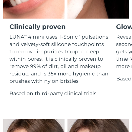
Advanced pore care essentials
For healthy hair
Erwartete Lieferung
18% PAP
Gibraltar
Kosmetik
Männer
12/08/2026
Erwartete Lieferung
Griechenland
Clinically proven
Glow
08/08/2026
LUNA
4 mini uses T-Sonic
pulsations
Reveal
TM
TM
Sonderverwaltungsregion
Erwartete Lieferung
and velvety-soft silicone touchpoints
secon
Kaufe alles
Hongkong
09/08/2026
to remove impurities trapped deep
gets y
within pores. It is clinically proven to
time f
Erwartete Lieferung
Ungarn
08/08/2026
remove 99% of dirt, oil and makeup
more r
FOREO APP
residue, and is 35x more hygienic than
Erwartete Lieferung
Based 
Island
brushes with nylon bristles.
ÜBER
09/08/2026
Based on third-party clinical trials
Erwartete Lieferung
Indonesien
06/08/2026
Erwartete Lieferung
Irland
08/08/2026
Erwartete Lieferung