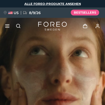
Direkt
ALLE FOREO-PRODUKTE ANSEHEN
zum
Inhalt
US
8/9/26
BESTSELLERS
NEU
Anmelden
Sprache
BREAKING NEWS
Benutzerkonto
English
Deutsch
Español
Meine Geräte
FAQ™ Pure Beauty-Tech Elixir
Français
Italiano
Português
Meine Bestellungen
Polski
Svenska
Русский
Türkçe
简体中文
繁體中文
Meine Adressen
issa™ Teeth Whitening Set
Meine Abonnements