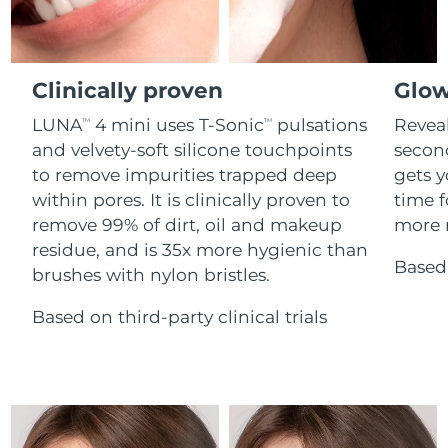
Advanced pore care essentials
For healthy hair
Erwartete Lieferung
18% PAP
Gibraltar
Kosmetik
Männer
13/08/2026
Erwartete Lieferung
Griechenland
Clinically proven
Glow
09/08/2026
LUNA
4 mini uses T-Sonic
pulsations
Reveal
TM
TM
Sonderverwaltungsregion
Erwartete Lieferung
and velvety-soft silicone touchpoints
secon
Kaufe alles
Hongkong
10/08/2026
to remove impurities trapped deep
gets y
within pores. It is clinically proven to
time f
Erwartete Lieferung
Ungarn
09/08/2026
remove 99% of dirt, oil and makeup
more r
FOREO APP
residue, and is 35x more hygienic than
Erwartete Lieferung
Based 
Island
brushes with nylon bristles.
ÜBER
10/08/2026
Based on third-party clinical trials
Erwartete Lieferung
Indonesien
07/08/2026
Erwartete Lieferung
Irland
09/08/2026
Erwartete Lieferung