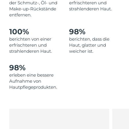
der Schmutz-, Öl- und
erfrischteren und
Erwartete Lieferung
Make-up-Rückstände
strahlenderen Haut.
Libanon
10/08/2026
entfernen.
Erwartete Lieferung
Litauen
09/08/2026
100%
98%
berichten von einer
berichten, dass die
Erwartete Lieferung
Luxemburg
erfrischteren und
Haut, glatter und
09/08/2026
strahlenderen Haut.
weicher ist.
Sonderverwaltungsregion
Erwartete Lieferung
Macau
11/08/2026
98%
erleben eine bessere
Erwartete Lieferung
Malaysia
Aufnahme von
12/08/2026
Hautpflegeprodukten.
Erwartete Lieferung
Malta
09/08/2026
Erwartete Lieferung
Mexiko
13/08/2026