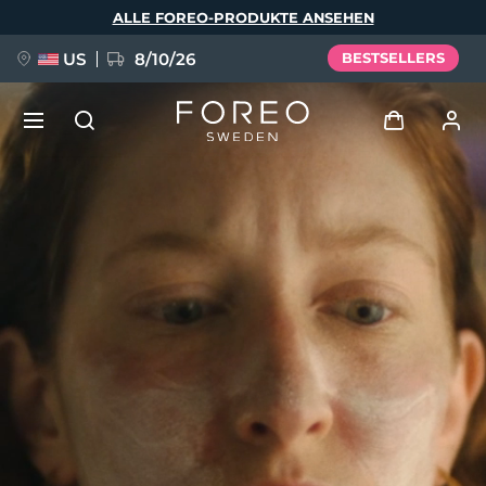
Direkt
ALLE FOREO-PRODUKTE ANSEHEN
zum
Inhalt
US
8/10/26
BESTSELLERS
NEU
Anmelden
Sprache
BREAKING NEWS
Benutzerkonto
English
Deutsch
Español
Meine Geräte
FAQ™ Pure Beauty-Tech Elixir
Français
Italiano
Português
Meine Bestellungen
Polski
Svenska
Русский
Türkçe
简体中文
繁體中文
Meine Adressen
issa™ Teeth Whitening Set
Meine Abonnements