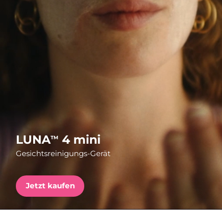
Versandland
Erwartete Lieferung
Vereinigte Staaten
10/08/2026
FAQ™ Dual LED Panel
Vereinigtes
Erwartete Lieferung
Königreich
09/08/2026
BELIEBT
Erwartete Lieferung
Spanien
09/08/2026
Erwartete Lieferung
Australien
Sonderangebote
Bestseller
12/08/2026
LUNA
4 mini
TM
Gesichtsreinigungs-Gerät
Erwartete Lieferung
Frankreich
09/08/2026
Erwartete Lieferung
Jetzt kaufen
Deutschland
09/08/2026
Rot-Lichttherapie
Erwartete Lieferung
Kanada
13/08/2026