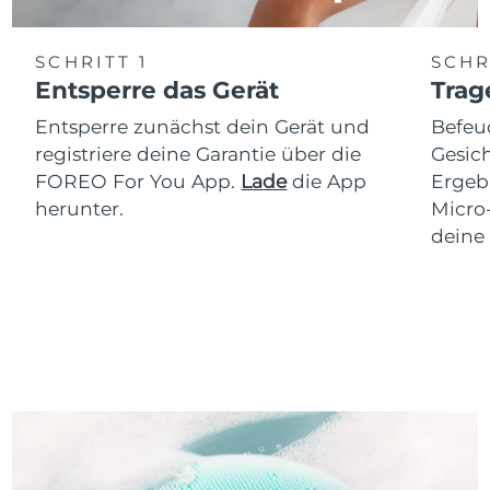
SCHRITT 1
SCHR
Entsperre das Gerät
Trag
Entsperre zunächst dein Gerät und
Befeu
registriere deine Garantie über die
Gesich
FOREO For You App.
Lade
die App
Ergeb
herunter.
Micro
deine