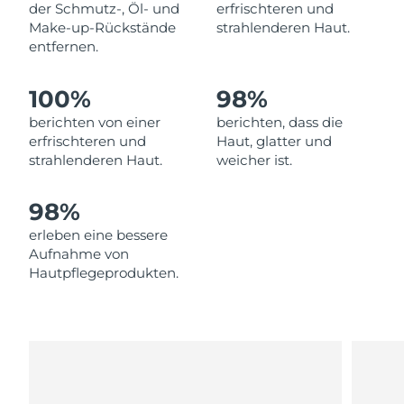
Norwegen
der Schmutz-, Öl- und
erfrischteren und
Erwartete Lieferung
8/10/26
Make-up-Rückstände
strahlenderen Haut.
entfernen.
Oman
Erwartete Lieferung
8/13/26
100%
98%
Philippinen
Erwartete Lieferung
8/13/26
berichten von einer
berichten, dass die
Polen
Erwartete Lieferung
8/11/26
erfrischteren und
Haut, glatter und
strahlenderen Haut.
weicher ist.
Portugal
Erwartete Lieferung
8/10/26
98%
Puerto Rico
Erwartete Lieferung
8/12/26
erleben eine bessere
Aufnahme von
Katar
Erwartete Lieferung
8/11/26
Hautpflegeprodukten.
Réunion
Erwartete Lieferung
8/15/26
Rumänien
Erwartete Lieferung
8/10/26
Russland
Erwartete Lieferung
8/18/26