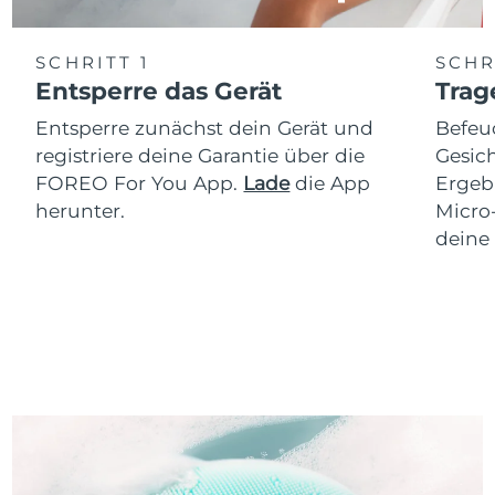
SCHRITT 1
SCHR
Entsperre das Gerät
Trag
Entsperre zunächst dein Gerät und
Befeu
registriere deine Garantie über die
Gesich
FOREO For You App.
Lade
die App
Ergeb
herunter.
Micro
deine