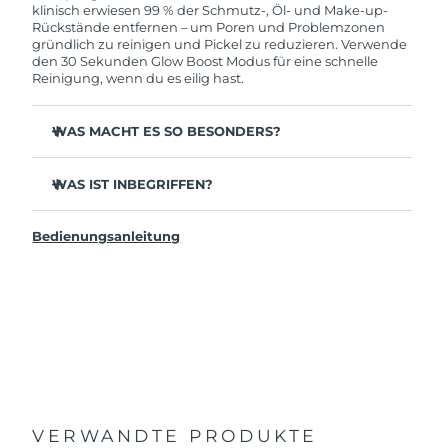
solltest, bekommst du dieses Produkt von
klinisch erwiesen 99 % der Schmutz-, Öl- und Make-up-
FOREO gratis ersetzt.
Rückstände entfernen – um Poren und Problemzonen
gründlich zu reinigen und Pickel zu reduzieren. Verwende
den 30 Sekunden Glow Boost Modus für eine schnelle
Reinigung, wenn du es eilig hast.
WAS MACHT ES SO BESONDERS?
35x hygienischer als Gesichtsbürsten mit Nylonborsten.
WAS IST INBEGRIFFEN?
100 % berichten von einer erfrischteren & strahlenderen
Haut.
LUNA
4 mini
™
96 % berichten von gesünder aussehender Haut. 81 %
Bedienungsanleitung
USB-Ladekabel
von weniger Unreinheiten.
Reisetäschchen
98 % erleben eine bessere Aufnahme von
Hautpflegeprodukten.
Schnellstartanleitung
2-Zonen-Bürstenkopf & schneller 30 Sek Glow Boost
Allgemeines Handbuch
Modus für ultimative Leichtigkeit.
2 Jahre Garantie (Spanien, Portugal, Schweden: 3 Jahre
12 Intensitäten, leicht und ergonomisch gestaltet, um
Garantie)
sich den Gesichtskurven anzupassen.
VERWANDTE PRODUKTE