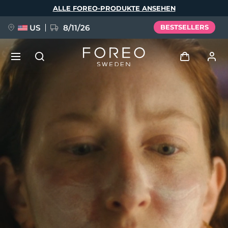
Direkt
ALLE FOREO-PRODUKTE ANSEHEN
zum
Inhalt
US
8/11/26
BESTSELLERS
NEU
Anmelden
Sprache
BREAKING NEWS
Benutzerkonto
English
Deutsch
Español
Meine Geräte
FAQ™ Pure Beauty-Tech Elixir
Français
Italiano
Português
Meine Bestellungen
Polski
Svenska
Русский
Türkçe
简体中文
繁體中文
Meine Adressen
issa™ Teeth Whitening Set
Meine Abonnements