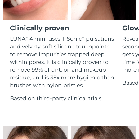
Advanced pore care essentials
For healthy hair
18% PAP
Kosmetik
Männer
Isle of Man
Erwartete Lieferung
8/12/26
Israel
Clinically proven
Glow
Erwartete Lieferung
8/14/26
LUNA
4 mini uses T-Sonic
pulsations
Reveal
TM
TM
Italien
Erwartete Lieferung
8/10/26
and velvety-soft silicone touchpoints
secon
Kaufe alles
to remove impurities trapped deep
gets y
Japan
Erwartete Lieferung
8/13/26
within pores. It is clinically proven to
time f
remove 99% of dirt, oil and makeup
more r
Jersey
Erwartete Lieferung
8/15/26
FOREO APP
residue, and is 35x more hygienic than
Based 
brushes with nylon bristles.
Kasachstan
Erwartete Lieferung
8/12/26
ÜBER
Based on third-party clinical trials
Kuwait
Erwartete Lieferung
8/10/26
Lettland
Erwartete Lieferung
8/10/26
Libanon
Erwartete Lieferung
8/11/26