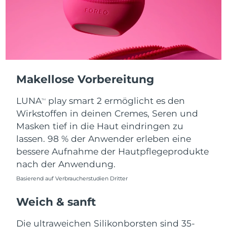
Erwartete Lieferung
Puerto Rico
12/08/2026
Erwartete Lieferung
Katar
11/08/2026
Makellose Vorbereitung
Erwartete Lieferung
Réunion
15/08/2026
LUNA
play smart 2 ermöglicht es den
TM
Erwartete Lieferung
Wirkstoffen in deinen Cremes, Seren und
Rumänien
10/08/2026
Masken tief in die Haut eindringen zu
lassen. 98 % der Anwender erleben eine
Erwartete Lieferung
Russland
18/08/2026
bessere Aufnahme der Hautpflegeprodukte
nach der Anwendung.
Erwartete Lieferung
Saudi-Arabien
11/08/2026
Basierend auf Verbraucherstudien Dritter
Weich & sanft
Erwartete Lieferung
Singapur
12/08/2026
Die ultraweichen Silikonborsten sind 35-