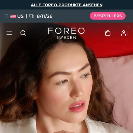
Direkt
ALLE FOREO-PRODUKTE ANSEHEN
zum
Inhalt
US
8/11/26
BESTSELLERS
NEU
Anmelden
Sprache
BREAKING NEWS
Benutzerkonto
English
Deutsch
Español
Meine Geräte
FAQ™ Pure Beauty-Tech Elixir
Français
Italiano
Português
Meine Bestellungen
Polski
Svenska
Русский
Türkçe
简体中文
繁體中文
Meine Adressen
issa™ Teeth Whitening Set
Meine Abonnements