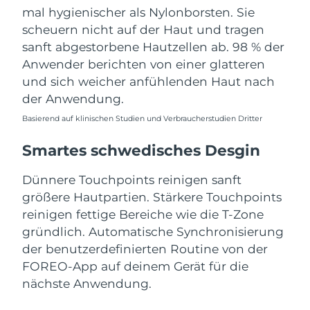
Erwartete Lieferung
Slowakei
mal hygienischer als Nylonborsten. Sie
10/08/2026
scheuern nicht auf der Haut und tragen
sanft abgestorbene Hautzellen ab. 98 % der
Erwartete Lieferung
Slowenien
10/08/2026
Anwender berichten von einer glatteren
und sich weicher anfühlenden Haut nach
Erwartete Lieferung
Südafrika
der Anwendung.
18/08/2026
Basierend auf klinischen Studien und Verbraucherstudien Dritter
Erwartete Lieferung
Südkorea
12/08/2026
Smartes schwedisches Desgin
Erwartete Lieferung
Spanien
Dünnere Touchpoints reinigen sanft
10/08/2026
größere Hautpartien. Stärkere Touchpoints
reinigen fettige Bereiche wie die T-Zone
Erwartete Lieferung
Schweden
10/08/2026
gründlich. Automatische Synchronisierung
der benutzerdefinierten Routine von der
Erwartete Lieferung
Schweiz
FOREO-App auf deinem Gerät für die
10/08/2026
nächste Anwendung.
Erwartete Lieferung
Taiwan
15/08/2026