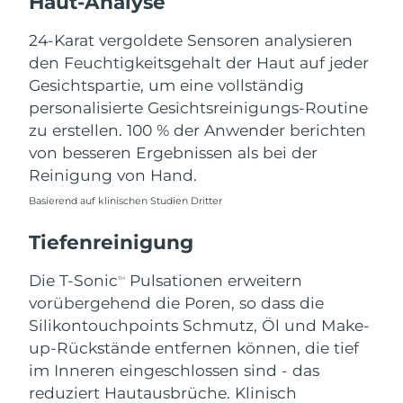
Haut-Analyse
Erwartete Lieferung
Libanon
11/08/2026
24-Karat vergoldete Sensoren analysieren
den Feuchtigkeitsgehalt der Haut auf jeder
Erwartete Lieferung
Litauen
Gesichtspartie, um eine vollständig
10/08/2026
personalisierte Gesichtsreinigungs-Routine
zu erstellen. 100 % der Anwender berichten
Erwartete Lieferung
Luxemburg
10/08/2026
von besseren Ergebnissen als bei der
Reinigung von Hand.
Sonderverwaltungsregion
Erwartete Lieferung
Basierend auf klinischen Studien Dritter
Macau
12/08/2026
Tiefenreinigung
Erwartete Lieferung
Malaysia
13/08/2026
Die T-Sonic
Pulsationen erweitern
TM
Erwartete Lieferung
vorübergehend die Poren, so dass die
Malta
10/08/2026
Silikontouchpoints Schmutz, Öl und Make-
up-Rückstände entfernen können, die tief
Erwartete Lieferung
Mexiko
im Inneren eingeschlossen sind - das
14/08/2026
reduziert Hautausbrüche. Klinisch