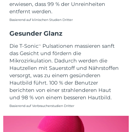
Erwartete Lieferung
Monaco
erwiesen, dass 99 % der Unreinheiten
11/08/2026
entfernt werden.
Erwartete Lieferung
Basierend auf klinischen Studien Dritter
Niederlande
10/08/2026
Gesunder Glanz
Erwartete Lieferung
Neuseeland
10/08/2026
Die T-Sonic
Pulsationen massieren sanft
TM
das Gesicht und fördern die
Erwartete Lieferung
Norwegen
10/08/2026
Mikrozirkulation. Dadurch werden die
Hautzellen mit Sauerstoff und Nährstoffen
Erwartete Lieferung
Oman
versorgt, was zu einem gesünderen
13/08/2026
Hautbild führt. 100 % der Benutzer
berichten von einer strahlenderen Haut
Erwartete Lieferung
Philippinen
13/08/2026
und 98 % von einem besseren Hautbild.
Basierend auf Verbraucherstudien Dritter
Erwartete Lieferung
Polen
11/08/2026
Erwartete Lieferung
Portugal
10/08/2026