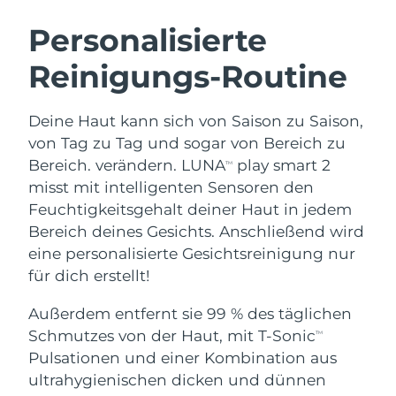
SCHWEDISCHE BEAUTY ROUTINE
Personalisierte
Reinigungs-Routine
Erwartete Lieferung
Australien
13/08/2026
Gesichtsreinigung
Gesichtsstraffung
Deine Haut kann sich von Saison zu Saison,
Erwartete Lieferung
Österreich
LUNA™ 4 Set
BEAR™ 2 Set
10/08/2026
von Tag zu Tag und sogar von Bereich zu
Anti-aging massage
Microcurrent toning
Bereich. verändern. LUNA
play smart 2
TM
Erwartete Lieferung
Bahrain
misst mit intelligenten Sensoren den
11/08/2026
Feuchtigkeitsgehalt deiner Haut in jedem
Hydratisierung
Mundpflege
LUNA™ 4 Plus
BEAR™ 2 go
Bereich deines Gesichts. Anschließend wird
Erwartete Lieferung
Belgien
UFO™ 3 Set
issa™ 4
10/08/2026
Massage, LED heating
Microcurrent toning on-the-go
eine personalisierte Gesichtsreinigung nur
FAQ™ ANTI-AGING-BEHANDLUNG
Deep facial hydration
Hybrid silicone sonic toothbrush
für dich erstellt!
Erwartete Lieferung
Bermuda
16/08/2026
NEW
Außerdem entfernt sie 99 % des täglichen
LUNA™ 4 Men
BEAR™ 2 eyes & lips
UFO™ 3 LED
issa™ 4 plus
Schmutzes von der Haut, mit T-Sonic
TM
For men, anti-aging massage
Microcurrent line smoothing device
Bosnien und
Erwartete Lieferung
Near-infrared and red light therapy
Pulsationen und einer Kombination aus
Smart hybrid silicone sonic toothbrush
Herzegowina
13/08/2026
device
Anti-aging
LED-Behandlungen
ultrahygienischen dicken und dünnen