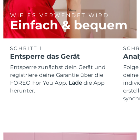
WIE ES VERWENDET WIRD
Einfach & bequem
SCHRITT 1
SCHR
Entsperre das Gerät
Anal
Entsperre zunächst dein Gerät und
Folge
registriere deine Garantie über die
deine
FOREO For You App.
Lade
die App
indiv
herunter.
erstel
synchr