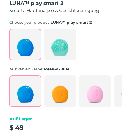
LUNA™ play smart 2
of
5
Smarte Hautanalyse & Gesichtsreinigung
stars,
average
rating
Choose your product:
LUNA™ play smart 2
value.
Read
171
Reviews.
Same
page
link.
Auswählen Farbe:
Peek-A-Blue
Auf Lager
$ 49