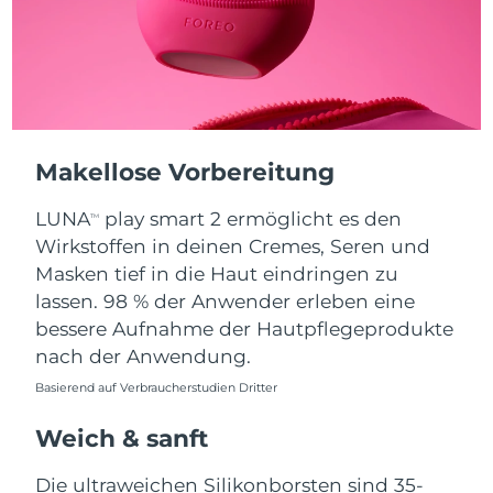
Taiwan
Erwartete Lieferung
8/13/26
Thailand
Erwartete Lieferung
8/12/26
Türkei
Erwartete Lieferung
8/9/26
Vereinigte Arabische
Makellose Vorbereitung
Erwartete Lieferung
8/9/26
Emirate
LUNA
play smart 2 ermöglicht es den
TM
Vereinigtes
Wirkstoffen in deinen Cremes, Seren und
Erwartete Lieferung
8/8/26
Königreich
Masken tief in die Haut eindringen zu
lassen. 98 % der Anwender erleben eine
Vereinigte Staaten
Erwartete Lieferung
8/9/26
bessere Aufnahme der Hautpflegeprodukte
nach der Anwendung.
Usbekistan
Erwartete Lieferung
8/13/26
Basierend auf Verbraucherstudien Dritter
Vietnam
Erwartete Lieferung
8/14/26
Weich & sanft
Die ultraweichen Silikonborsten sind 35-