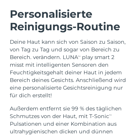
SCHWEDISCHE BEAUTY ROUTINE
Australien
Erwartete Lieferung
8/11/26
Personalisierte
Österreich
Erwartete Lieferung
8/8/26
Reinigungs-Routine
Bahrain
Erwartete Lieferung
8/9/26
Gesichtsreinigung
Gesichtsstraffung
Deine Haut kann sich von Saison zu Saison,
Belgien
Erwartete Lieferung
8/8/26
LUNA™ 4 Set
BEAR™ 2 Set
von Tag zu Tag und sogar von Bereich zu
Anti-aging massage
Microcurrent toning
Bereich. verändern. LUNA
play smart 2
TM
Bermuda
Erwartete Lieferung
8/14/26
misst mit intelligenten Sensoren den
Feuchtigkeitsgehalt deiner Haut in jedem
Hydratisierung
Mundpflege
Bosnien und
Erwartete Lieferung
8/11/26
LUNA™ 4 Plus
BEAR™ 2 go
Bereich deines Gesichts. Anschließend wird
Herzegowina
UFO™ 3 Set
issa™ 4
Massage, LED heating
Microcurrent toning on-the-go
eine personalisierte Gesichtsreinigung nur
FAQ™ ANTI-AGING-BEHANDLUNG
Deep facial hydration
Hybrid silicone sonic toothbrush
Brunei Darussalam
Erwartete Lieferung
8/13/26
für dich erstellt!
NEW
Außerdem entfernt sie 99 % des täglichen
LUNA™ 4 Men
BEAR™ 2 eyes & lips
Bulgarien
Erwartete Lieferung
8/8/26
UFO™ 3 LED
issa™ 4 plus
Schmutzes von der Haut, mit T-Sonic
TM
For men, anti-aging massage
Microcurrent line smoothing device
Near-infrared and red light therapy
Kanada
Pulsationen und einer Kombination aus
Smart hybrid silicone sonic toothbrush
Erwartete Lieferung
8/12/26
device
Anti-aging
LED-Behandlungen
ultrahygienischen dicken und dünnen