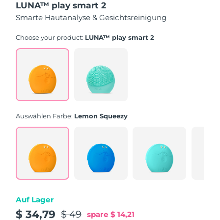
LUNA™ play smart 2
5
Sternen,
Smarte Hautanalyse & Gesichtsreinigung
Durchschnittswert
der
Bewertung.
Choose your product:
LUNA™ play smart 2
Read
232
Reviews.
Link
auf
derselben
Seite.
Auswählen Farbe:
Lemon Squeezy
Auf Lager
$ 34,79
$ 49
spare
$ 14,21