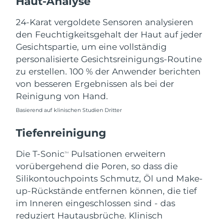
Haut-Analyse
Norwegen
Erwartete Lieferung
8/8/26
24-Karat vergoldete Sensoren analysieren
Oman
Erwartete Lieferung
8/11/26
den Feuchtigkeitsgehalt der Haut auf jeder
Gesichtspartie, um eine vollständig
Philippinen
Erwartete Lieferung
8/11/26
personalisierte Gesichtsreinigungs-Routine
zu erstellen. 100 % der Anwender berichten
Polen
Erwartete Lieferung
8/9/26
von besseren Ergebnissen als bei der
Reinigung von Hand.
Portugal
Erwartete Lieferung
8/8/26
Basierend auf klinischen Studien Dritter
Puerto Rico
Erwartete Lieferung
8/10/26
Tiefenreinigung
Katar
Erwartete Lieferung
8/9/26
Die T-Sonic
Pulsationen erweitern
TM
vorübergehend die Poren, so dass die
Réunion
Erwartete Lieferung
8/13/26
Silikontouchpoints Schmutz, Öl und Make-
Rumänien
up-Rückstände entfernen können, die tief
Erwartete Lieferung
8/8/26
im Inneren eingeschlossen sind - das
Russland
Erwartete Lieferung
8/16/26
reduziert Hautausbrüche. Klinisch