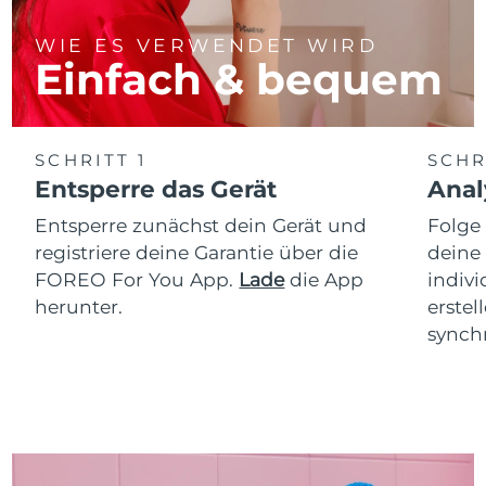
WIE ES VERWENDET WIRD
Einfach & bequem
SCHRITT 1
SCHR
Entsperre das Gerät
Anal
Entsperre zunächst dein Gerät und
Folge
registriere deine Garantie über die
deine
FOREO For You App.
Lade
die App
indiv
herunter.
erstel
synchr