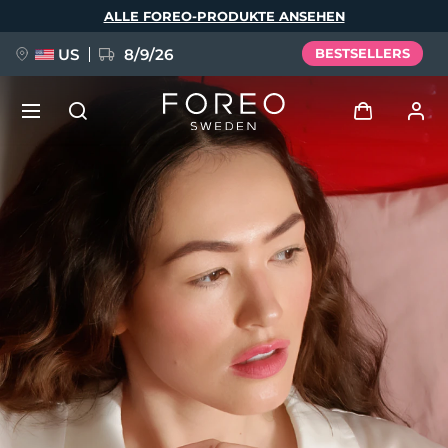
Direkt
ALLE FOREO-PRODUKTE ANSEHEN
zum
Inhalt
US
8/9/26
BESTSELLERS
NEU
Anmelden
Sprache
BREAKING NEWS
Benutzerkonto
English
Deutsch
Español
Meine Geräte
FAQ™ Pure Beauty-Tech Elixir
Français
Italiano
Português
Meine Bestellungen
Polski
Svenska
Русский
Türkçe
简体中文
繁體中文
Meine Adressen
issa™ Teeth Whitening Set
Meine Abonnements