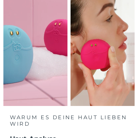
Litauen
Erwartete Lieferung
8/8/26
Luxemburg
Erwartete Lieferung
8/8/26
Sonderverwaltungsregion
Erwartete Lieferung
8/10/26
Macau
Malaysia
Erwartete Lieferung
8/11/26
Malta
Erwartete Lieferung
8/8/26
Mexiko
Erwartete Lieferung
8/12/26
Monaco
Erwartete Lieferung
8/9/26
Niederlande
Erwartete Lieferung
8/8/26
WARUM ES DEINE HAUT LIEBEN
WIRD
Neuseeland
Erwartete Lieferung
8/8/26