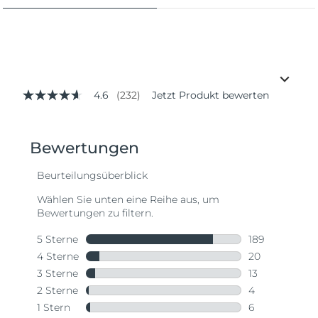
4.6
(232)
Jetzt Produkt bewerten
4.6
von
5
Sternen,
Durchschnittswert
der
Bewertung.
Read
232
Reviews.
Link
auf
derselben
Seite.