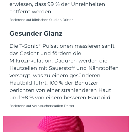
erwiesen, dass 99 % der Unreinheiten
Saudi-Arabien
Erwartete Lieferung
8/9/26
entfernt werden.
Basierend auf klinischen Studien Dritter
Singapur
Erwartete Lieferung
8/10/26
Gesunder Glanz
Slowakei
Erwartete Lieferung
8/8/26
Die T-Sonic
Pulsationen massieren sanft
TM
Slowenien
Erwartete Lieferung
8/8/26
das Gesicht und fördern die
Mikrozirkulation. Dadurch werden die
Südafrika
Erwartete Lieferung
8/16/26
Hautzellen mit Sauerstoff und Nährstoffen
versorgt, was zu einem gesünderen
Südkorea
Erwartete Lieferung
8/10/26
Hautbild führt. 100 % der Benutzer
berichten von einer strahlenderen Haut
Spanien
Erwartete Lieferung
8/8/26
und 98 % von einem besseren Hautbild.
Schweden
Erwartete Lieferung
8/8/26
Basierend auf Verbraucherstudien Dritter
Schweiz
Erwartete Lieferung
8/8/26