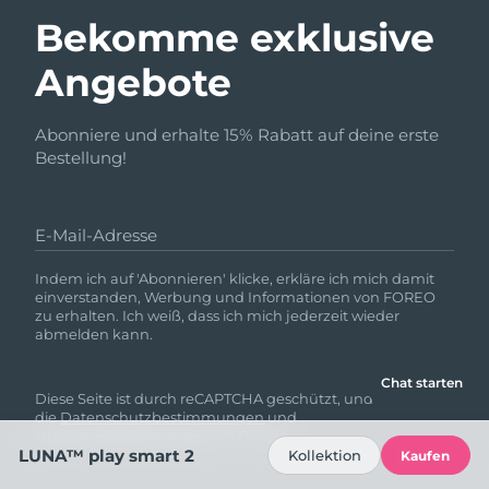
Bekomme exklusive
Angebote
Abonniere und erhalte 15% Rabatt auf deine erste
Bestellung!
E-Mail-Adresse
Indem ich auf 'Abonnieren' klicke, erkläre ich mich damit
einverstanden, Werbung und Informationen von FOREO
zu erhalten. Ich weiß, dass ich mich jederzeit wieder
abmelden kann.
Chat starten
Diese Seite ist durch reCAPTCHA geschützt, und es gelten
die
Datenschutzbestimmungen
und
Nutzungsbedingungen
von Google.
LUNA™ play smart 2
Kollektion
Kaufen